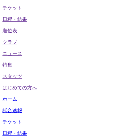
チケット
日程・結果
順位表
クラブ
ニュース
特集
スタッツ
はじめての方へ
ホーム
試合速報
チケット
日程・結果