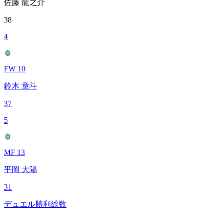
佐藤 龍之介
38
4
FW 10
鈴木 章斗
37
5
MF 13
平岡 大陽
31
デュエル勝利総数