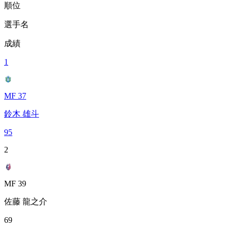
順位
選手名
成績
1
MF 37
鈴木 雄斗
95
2
MF 39
佐藤 龍之介
69