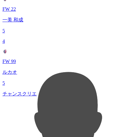
FW 22
一美 和成
5
4
FW 99
ルカオ
5
チャンスクリエイト総数