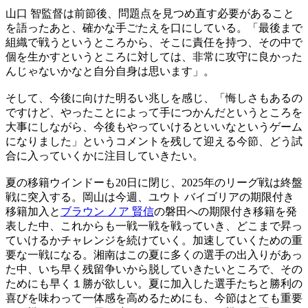
山口 智監督は前節後、問題点を見つめ直す必要があること
を語ったあと、確かな手ごたえを口にしている。「最後まで
組織で戦うというところから、そこに責任を持つ、その中で
個を生かすというところに対しては、非常に攻守に良かった
んじゃないかなと自分自身は思います」。
そして、今後に向けた明るい兆しを感じ、「悔しさもあるの
ですけど、やったことによって手につかんだというところを
大事にしながら、今後もやっていけるといいなというゲーム
になりました」というコメントを残して迎える今節、どう試
合に入っていくかに注目していきたい。
夏の移籍ウインドーも20日に閉じ、2025年のリーグ戦は終盤
戦に突入する。岡山は今週、ユウト バイゴリアの期限付き
移籍加入と
ブラウン ノア 賢信
の磐田への期限付き移籍を発
表した中、これからも一戦一戦を戦っていき、どこまで昇っ
ていけるかチャレンジを続けていく。加速していくための重
要な一戦になる。湘南はこの夏に多くの選手の出入りがあっ
た中、いち早く残留争いから脱していきたいところで、その
ためにも早く１勝が欲しい。夏に加入した選手たちと勝利の
喜びを味わって一体感を高めるためにも、今節はとても重要