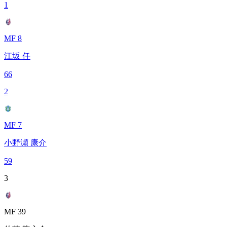
1
MF 8
江坂 任
66
2
MF 7
小野瀬 康介
59
3
MF 39