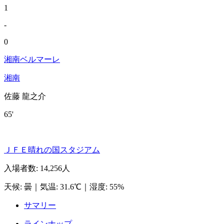
1
-
0
湘南ベルマーレ
湘南
佐藤 龍之介
65'
ＪＦＥ晴れの国スタジアム
入場者数
:
14,256人
天候
:
曇
｜
気温
:
31.6℃
｜
湿度
:
55%
サマリー
ラインナップ