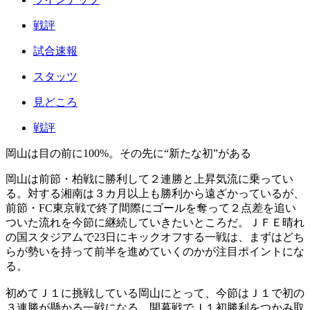
戦評
試合速報
スタッツ
見どころ
戦評
岡山は目の前に100%。その先に“新たな初”がある
岡山は前節・柏戦に勝利して２連勝と上昇気流に乗ってい
る。対する湘南は３カ月以上も勝利から遠ざかっているが、
前節・FC東京戦で終了間際にゴールを奪って２点差を追い
ついた流れを今節に継続していきたいところだ。ＪＦＥ晴れ
の国スタジアムで23日にキックオフする一戦は、まずはどち
らが勢いを持って前半を進めていくのかが注目ポイントにな
る。
初めてＪ１に挑戦している岡山にとって、今節はＪ１で初の
３連勝が懸かる一戦になる。開幕戦でＪ１初勝利をつかみ取