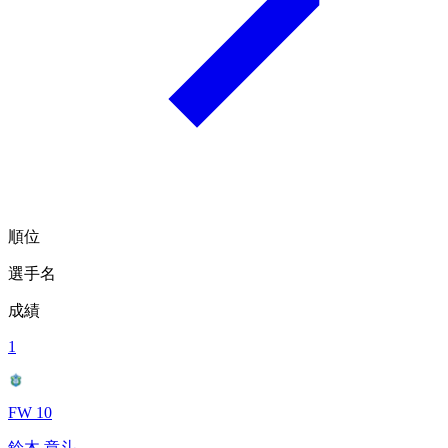
順位
選手名
成績
1
FW 10
鈴木 章斗