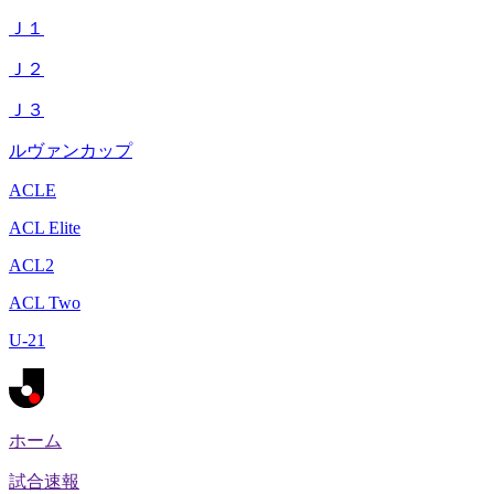
Ｊ１
Ｊ２
Ｊ３
ルヴァンカップ
ACLE
ACL Elite
ACL2
ACL Two
U-21
ホーム
試合速報