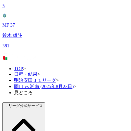
5
MF 37
鈴木 雄斗
381
TOP
>
日程・結果
>
明治安田Ｊ１リーグ
>
岡山 vs 湘南 (2025年8月23日)
>
見どころ
Ｊリーグ公式サービス