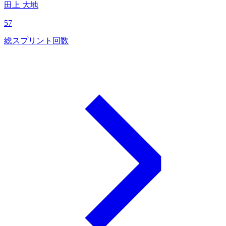
田上 大地
57
総スプリント回数