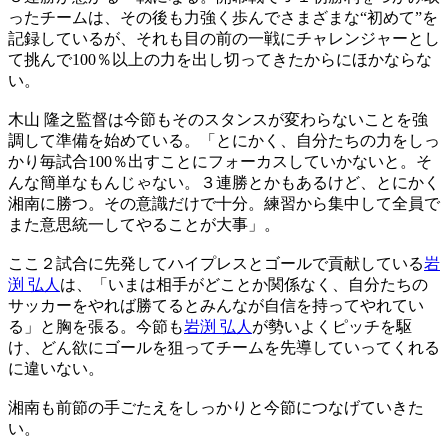
ったチームは、その後も力強く歩んでさまざまな“初めて”を
記録しているが、それも目の前の一戦にチャレンジャーとし
て挑んで100％以上の力を出し切ってきたからにほかならな
い。
木山 隆之監督は今節もそのスタンスが変わらないことを強
調して準備を始めている。「とにかく、自分たちの力をしっ
かり毎試合100％出すことにフォーカスしていかないと。そ
んな簡単なもんじゃない。３連勝とかもあるけど、とにかく
湘南に勝つ。その意識だけで十分。練習から集中して全員で
また意思統一してやることが大事」。
ここ２試合に先発してハイプレスとゴールで貢献している
岩
渕 弘人
は、「いまは相手がどことか関係なく、自分たちの
サッカーをやれば勝てるとみんなが自信を持ってやれてい
る」と胸を張る。今節も
岩渕 弘人
が勢いよくピッチを駆
け、どん欲にゴールを狙ってチームを先導していってくれる
に違いない。
湘南も前節の手ごたえをしっかりと今節につなげていきた
い。