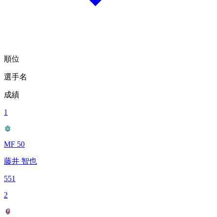
順位
選手名
成績
1
MF 50
藤井 智也
551
2