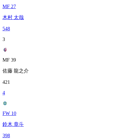
MF 27
木村 太哉
548
3
MF 39
佐藤 龍之介
421
4
FW 10
鈴木 章斗
398