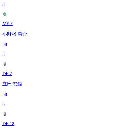
3
MF 7
小野瀬 康介
58
3
DF 2
立田 悠悟
58
5
DF 18