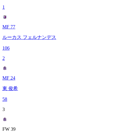
1
MF 77
ルーカス フェルナンデス
106
2
MF 24
東 俊希
58
3
FW 39