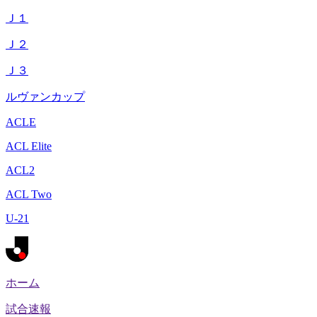
Ｊ１
Ｊ２
Ｊ３
ルヴァンカップ
ACLE
ACL Elite
ACL2
ACL Two
U-21
ホーム
試合速報