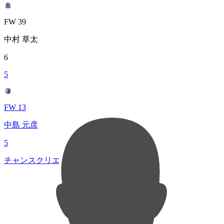
FW 39
中村 草太
6
5
FW 13
中島 元彦
5
チャンスクリエイト総数