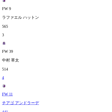
FW 9
ラファエル ハットン
565
3
FW 39
中村 草太
514
4
FW 11
チアゴ アンドラーデ
441