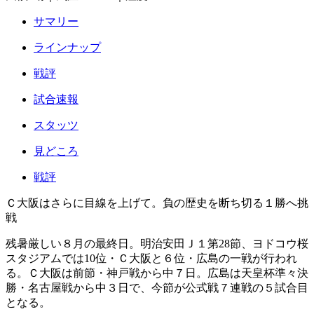
サマリー
ラインナップ
戦評
試合速報
スタッツ
見どころ
戦評
Ｃ大阪はさらに目線を上げて。負の歴史を断ち切る１勝へ挑
戦
残暑厳しい８月の最終日。明治安田Ｊ１第28節、ヨドコウ桜
スタジアムでは10位・Ｃ大阪と６位・広島の一戦が行われ
る。Ｃ大阪は前節・神戸戦から中７日。広島は天皇杯準々決
勝・名古屋戦から中３日で、今節が公式戦７連戦の５試合目
となる。