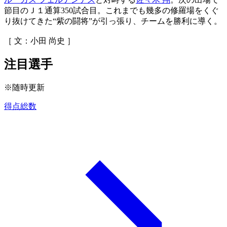
節目のＪ１通算350試合目。これまでも幾多の修羅場をくぐ
り抜けてきた“紫の闘将”が引っ張り、チームを勝利に導く。
［ 文：小田 尚史 ］
注目選手
※随時更新
得点総数