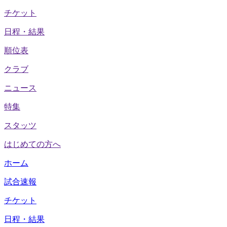
チケット
日程・結果
順位表
クラブ
ニュース
特集
スタッツ
はじめての方へ
ホーム
試合速報
チケット
日程・結果