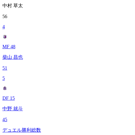
中村 草太
56
4
MF 48
柴山 昌也
51
5
DF 15
中野 就斗
45
デュエル勝利総数