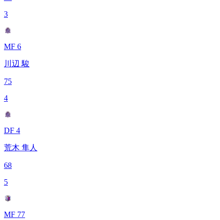
3
MF 6
川辺 駿
75
4
DF 4
荒木 隼人
68
5
MF 77