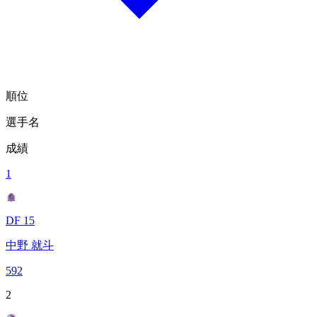
順位
選手名
成績
1
DF 15
中野 就斗
592
2