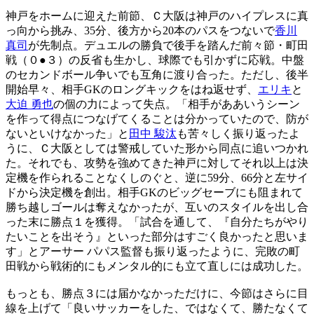
神戸をホームに迎えた前節、Ｃ大阪は神戸のハイプレスに真
っ向から挑み、35分、後方から20本のパスをつないで
香川
真司
が先制点。デュエルの勝負で後手を踏んだ前々節・町田
戦（０●３）の反省も生かし、球際でも引かずに応戦。中盤
のセカンドボール争いでも互角に渡り合った。ただし、後半
開始早々、相手GKのロングキックをはね返せず、
エリキ
と
大迫 勇也
の個の力によって失点。「相手がああいうシーン
を作って得点につなげてくることは分かっていたので、防が
ないといけなかった」と
田中 駿汰
も苦々しく振り返ったよ
うに、Ｃ大阪としては警戒していた形から同点に追いつかれ
た。それでも、攻勢を強めてきた神戸に対してそれ以上は決
定機を作られることなくしのぐと、逆に59分、66分と左サイ
ドから決定機を創出。相手GKのビッグセーブにも阻まれて
勝ち越しゴールは奪えなかったが、互いのスタイルを出し合
った末に勝点１を獲得。「試合を通して、『自分たちがやり
たいことを出そう』といった部分はすごく良かったと思いま
す」とアーサー パパス監督も振り返ったように、完敗の町
田戦から戦術的にもメンタル的にも立て直しには成功した。
もっとも、勝点３には届かなかっただけに、今節はさらに目
線を上げて「良いサッカーをした、ではなくて、勝たなくて