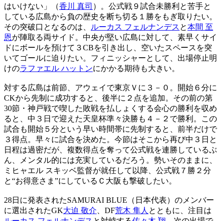
はいけない」（
香川 真司
）。公式戦９試合未勝利と苦手と
している広島から負の歴史を断ち切る１勝をもぎ取りたい。
その突破口となるのは、
ルーカス フェルナンデス
と
本間 至
恩
が陣取る両サイド。中央が堅い広島に対して、素早くサイ
ドにボールを預けて３CBを引き出し、空いたスペースを突
いてゴールに迫りたい。フィニッシャーとして、出場停止明
けの
ラファエル ハットン
にかかる期待も大きい。
対する広島は前節、アウェイで東京Ｖに３－０。開始６分に
CKから先制に成功すると、後半に２点を追加。その前の第
30節・神戸戦で喫した敗戦を払しょくする会心の勝利を収め
ると、中３日で迎えた天皇杯準々決勝も４－２で勝利。この
試合も開始５分という早い時間帯に先制すると、前半だけで
３得点。早々に試合を決めた。今節はそこから再び中３日と
日程は過密だが、複数得点を奪って公式戦を連勝しているぶ
ん、メンタル的には充実しているだろう。勢いそのままに、
ミヒャエル スキッベ監督が就任して以降、公式戦７勝２分
と“お得意さま”にしているＣ大阪も撃破したい。
28日に発表されたSAMURAI BLUE（日本代表）のメンバー
に選出されたGK
大迫 敬介
、DF
荒木 隼人
とともに、注目は
ルーカス フェルナンデス
と対峙する
佐々木 翔
。次の出場で