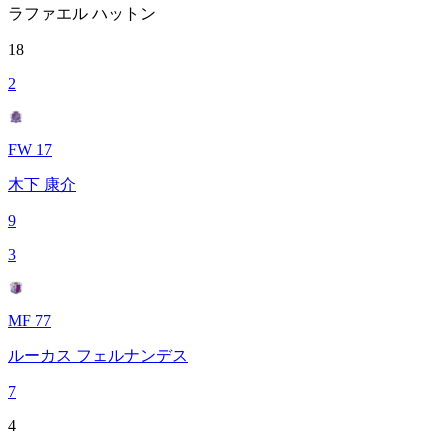
ラファエル ハットン
18
2
FW 17
木下 康介
9
3
MF 77
ルーカス フェルナンデス
7
4