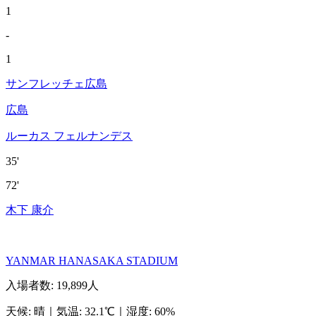
1
-
1
サンフレッチェ広島
広島
ルーカス フェルナンデス
35'
72'
木下 康介
YANMAR HANASAKA STADIUM
入場者数
:
19,899人
天候
:
晴
｜
気温
:
32.1℃
｜
湿度
:
60%