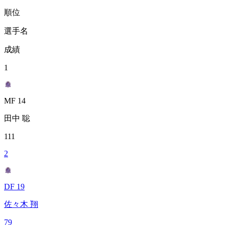
順位
選手名
成績
1
MF 14
田中 聡
111
2
DF 19
佐々木 翔
79