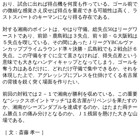
おり、試合に出れば得点機を何度も作っている。ゴール前で
の微細な感覚さえ戻せば得点を量産できる可能性は高く、ラ
ストスパートのキーマンになり得る存在である。
対する湘南のポイントは、やはり守備。総失点50はリーグワ
ーストであり、前節・鹿島戦は３失点、前々節・Ｇ大阪戦は
５失点を喫している。その間にあったＪリーグYBCルヴァ
ンカッププライムラウンド準々決勝・広島戦でも２戦合計６
失点。この守備をすぐに立て直さなければ、得失点差という
意味でも大きなハンディキャップとなってしまう。ゴールを
奪う力はあるだけに、どれだけ守備で集中できるか。それを
体現した上で、アグレッシブにプレスを仕掛けてくる名古屋
の背後を鋭く突く場面を作りたい。
前回の対戦では２－１で湘南が勝利を収めている。この重要
な“シックスポイントマッチ”は名古屋がリベンジを果たすの
か、湘南がシーズンダブルを達成するのか。はたまた両チー
ム勝点１の痛み分けとなるのか。Ｊ１残留を懸けた大きな山
場である。
［ 文：斎藤 孝一 ］