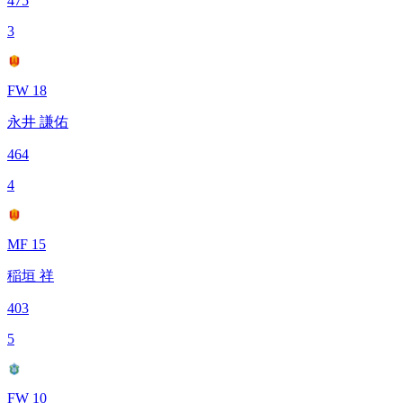
475
3
FW 18
永井 謙佑
464
4
MF 15
稲垣 祥
403
5
FW 10