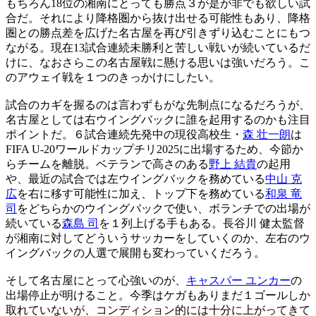
もちろん18位の湘南にとっても勝点３が是が非でも欲しい試
合だ。それにより降格圏から抜け出せる可能性もあり、降格
圏との勝点差を広げた名古屋を再び引きずり込むことにもつ
ながる。現在13試合連続未勝利と苦しい戦いが続いているだ
けに、なおさらこの名古屋戦に懸ける思いは強いだろう。こ
のアウェイ戦を１つのきっかけにしたい。
試合のカギを握るのは言わずもがな先制点になるだろうが、
名古屋としては右ウイングバックに誰を起用するのかも注目
ポイントだ。６試合連続先発中の現役高校生・
森 壮一朗
は
FIFA U-20ワールドカップチリ2025に出場するため、今節か
らチームを離脱。ベテランで高さのある
野上 結貴
の起用
や、最近の試合では左ウイングバックを務めている
中山 克
広
を右に移す可能性に加え、トップ下を務めている
和泉 竜
司
をどちらかのウイングバックで使い、ボランチでの出場が
続いている
森島 司
を１列上げる手もある。長谷川 健太監督
が湘南に対してどういうサッカーをしていくのか、左右のウ
イングバックの人選で展開も変わっていくだろう。
そして名古屋にとって心強いのが、
キャスパー ユンカー
の
出場停止が明けること。今季はケガもありまだ１ゴールしか
取れていないが、コンディション的には十分に上がってきて