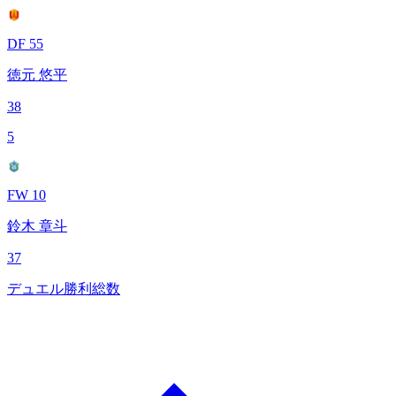
DF 55
徳元 悠平
38
5
FW 10
鈴木 章斗
37
デュエル勝利総数