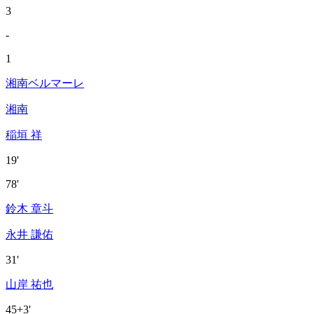
3
-
1
湘南ベルマーレ
湘南
稲垣 祥
19'
78'
鈴木 章斗
永井 謙佑
31'
山岸 祐也
45+3'