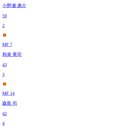
小野瀬 康介
59
2
MF 7
和泉 竜司
43
3
MF 14
森島 司
42
4