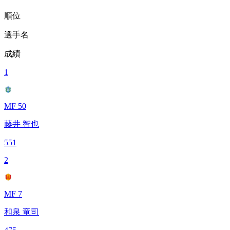
順位
選手名
成績
1
MF 50
藤井 智也
551
2
MF 7
和泉 竜司