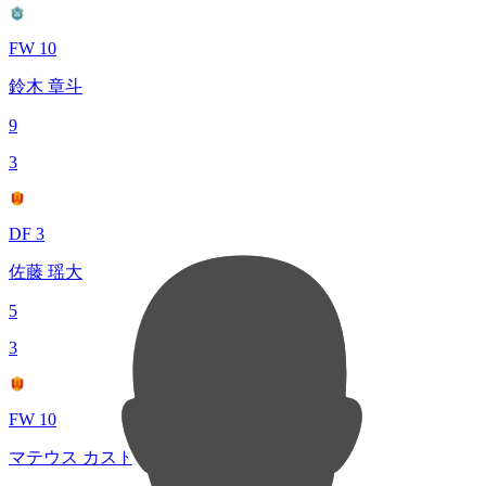
FW 10
鈴木 章斗
9
3
DF 3
佐藤 瑶大
5
3
FW 10
マテウス カストロ