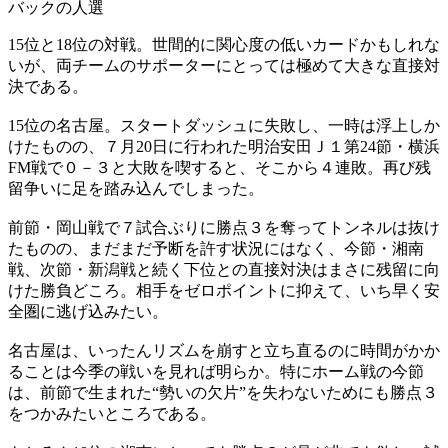
バックの人選
15位と18位の対戦。世間的に関心度の低いカードかもしれな
いが、両チームのサポーターにとっては極めて大きな直接対
決である。
15位の名古屋。スタートダッシュに失敗し、一時は浮上しか
けたものの、７月20日に行われた明治安田Ｊ１第24節・横浜
FM戦で０－３と大敗を喫すると、そこから４連敗。再び残
留争いに足を踏み込んでしまった。
前節・岡山戦で７試合ぶりに勝点３を奪ってトンネルは抜け
たものの、まだまだ予断を許す状況にはなく、今節・湘南
戦、次節・新潟戦と続く下位との直接対決はまさに残留に向
けた勝負どころ。相手をゼロポイントに抑えて、いち早く安
全圏に逃げ込みたい。
名古屋は、いったんリズムを崩すと立ち直るのに時間がかか
ることは今季の戦いを見れば明らか。特にホーム戦の今節
は、前節で生まれた“勢いの欠片”を失わないためにも勝点３
をつかみたいところである。