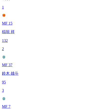
1
MF 15
稲垣 祥
132
2
MF 37
鈴木 雄斗
95
3
MF 7