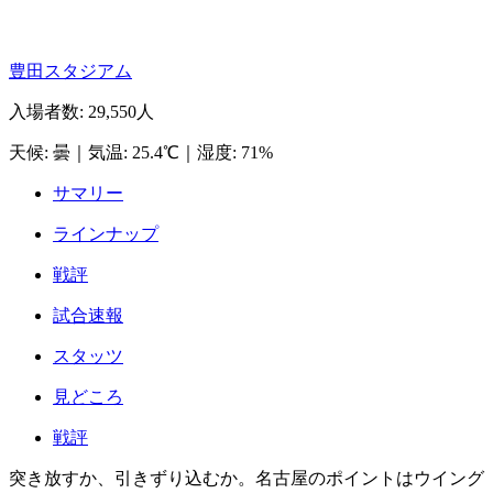
豊田スタジアム
入場者数
:
29,550人
天候
:
曇
｜
気温
:
25.4℃
｜
湿度
:
71%
サマリー
ラインナップ
戦評
試合速報
スタッツ
見どころ
戦評
突き放すか、引きずり込むか。名古屋のポイントはウイング