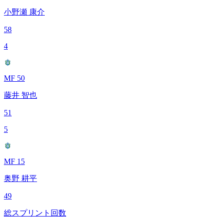
小野瀬 康介
58
4
MF 50
藤井 智也
51
5
MF 15
奥野 耕平
49
総スプリント回数