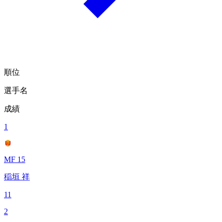
順位
選手名
成績
1
MF 15
稲垣 祥
11
2