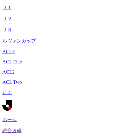
Ｊ１
Ｊ２
Ｊ３
ルヴァンカップ
ACLE
ACL Elite
ACL2
ACL Two
U-21
ホーム
試合速報