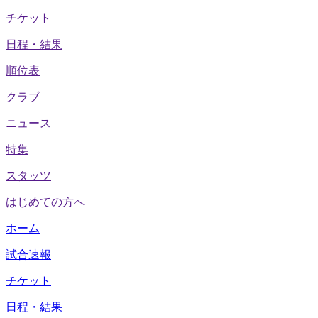
チケット
日程・結果
順位表
クラブ
ニュース
特集
スタッツ
はじめての方へ
ホーム
試合速報
チケット
日程・結果