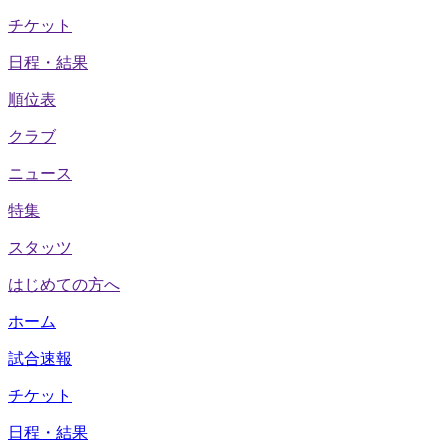
チケット
日程・結果
順位表
クラブ
ニュース
特集
スタッツ
はじめての方へ
ホーム
試合速報
チケット
日程・結果