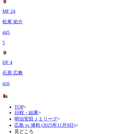
MF 24
松尾 佑介
445
5
DF 4
石原 広教
416
TOP
>
日程・結果
>
明治安田Ｊ１リーグ
>
広島 vs 浦和 (2025年11月9日)
>
見どころ