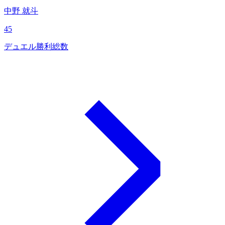
中野 就斗
45
デュエル勝利総数