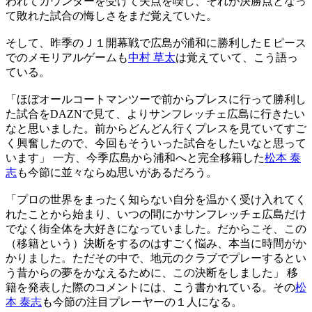
われてカウンターを受けて失点を喫し、それが決勝点となっ
て敗れた試合の悔しさをまだ覚えていた。
そして、昨季のＪ１開幕戦で広島が浦和に勝利したＥピース
でのメモリアルゲームも
中村 草太
は覚えていて、こう語っ
ている。
「ほぼオールコートマンツーで前からプレスに行って勝利し
た試合をDAZNで見て、よりサンフレッチェ広島に行きたい
なと思いました。前からどんどん行くプレスを見ていてすご
く興奮したので、今回もそういった試合をしたいなと思って
います」 一方、今季広島から浦和へと完全移籍した
松本 泰
志
も今節に並々ならぬ思いがあるだろう。
「プロの世界をまったく知らない自分を温かく受け入れてく
れたことから始まり、いつの間にかサンフレッチェ広島だけ
でなく街全体を大好きになっていました。だからこそ、この
（移籍という）決断をするのはすごく悩み、本当に時間がか
かりました。ただその中で、地元のクラブでプレーするとい
う昔からの夢をかなえるために、この決断をしました」 移
籍を発表した際のコメントには、こう書かれている。その
松
本 泰志
も今節の注目プレーヤーの１人になる。