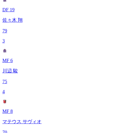
DF 19
佐々木 翔
79
3
MF 6
川辺 駿
75
4
MF 8
マテウス サヴィオ
70