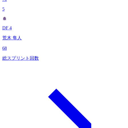
5
DF 4
荒木 隼人
68
総スプリント回数