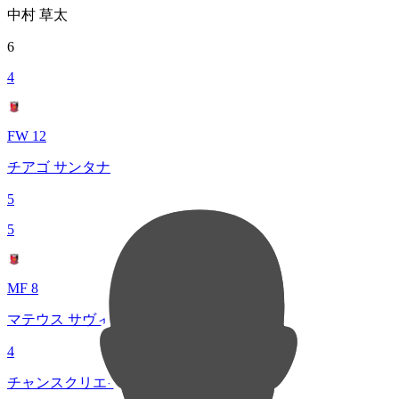
中村 草太
6
4
FW 12
チアゴ サンタナ
5
5
MF 8
マテウス サヴィオ
4
チャンスクリエイト総数