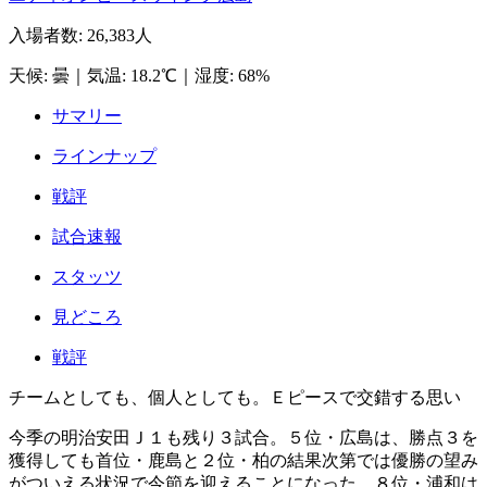
入場者数
:
26,383人
天候
:
曇
｜
気温
:
18.2℃
｜
湿度
:
68%
サマリー
ラインナップ
戦評
試合速報
スタッツ
見どころ
戦評
チームとしても、個人としても。Ｅピースで交錯する思い
今季の明治安田Ｊ１も残り３試合。５位・広島は、勝点３を
獲得しても首位・鹿島と２位・柏の結果次第では優勝の望み
がついえる状況で今節を迎えることになった。８位・浦和は