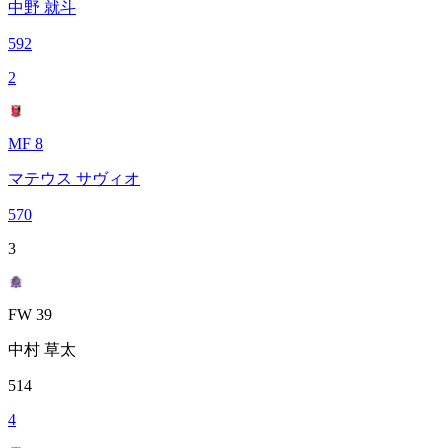
中野 就斗
592
2
MF 8
マテウス サヴィオ
570
3
FW 39
中村 草太
514
4