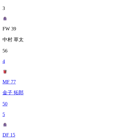
3
FW 39
中村 草太
56
4
MF 77
金子 拓郎
50
5
DF 15