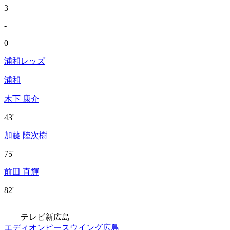
3
-
0
浦和レッズ
浦和
木下 康介
43'
加藤 陸次樹
75'
前田 直輝
82'
テレビ新広島
エディオンピースウイング広島