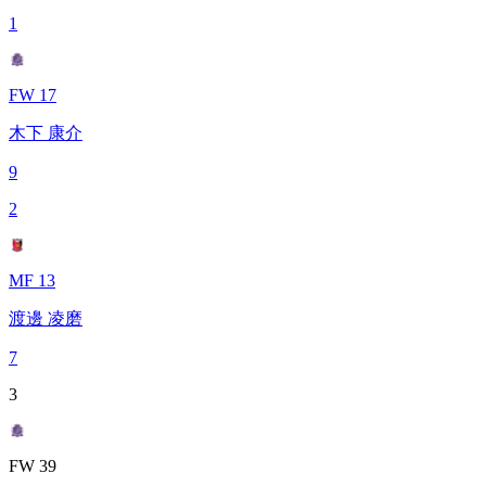
1
FW 17
木下 康介
9
2
MF 13
渡邊 凌磨
7
3
FW 39