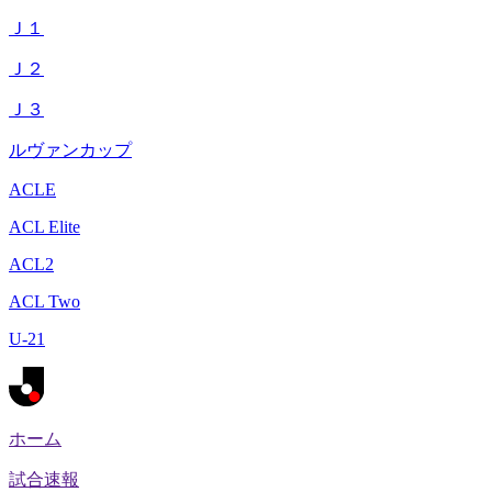
Ｊ１
Ｊ２
Ｊ３
ルヴァンカップ
ACLE
ACL Elite
ACL2
ACL Two
U-21
ホーム
試合速報