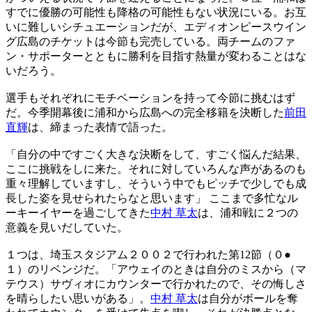
すでに優勝の可能性も降格の可能性もない状況にいる。お互
いに難しいシチュエーションだが、エディオンピースウイン
グ広島のチケットは今節も完売している。両チームのファ
ン・サポーターとともに勝利を目指す熱量が変わることはな
いだろう。
選手もそれぞれにモチベーションを持って今節に挑むはず
だ。今季開幕後に浦和から広島への完全移籍を決断した
前田
直輝
は、締まった表情で語った。
「自分の中ですごく大きな決断をして、すごく悩んだ結果、
ここに挑戦をしに来た。それに対していろんな声があるのも
重々理解していますし、そういう中でもピッチで少しでも成
長した姿を見せられたらなと思います」 ここまで多忙なル
ーキーイヤーを過ごしてきた
中村 草太
は、浦和戦に２つの
意義を見いだしていた。
１つは、埼玉スタジアム２００２で行われた第12節（０●
１）のリベンジだ。「アウェイのときは自分のミスから（マ
テウス）サヴィオにカウンターで行かれたので、その悔しさ
を晴らしたい思いがある」。
中村 草太
は自分がボールを奪