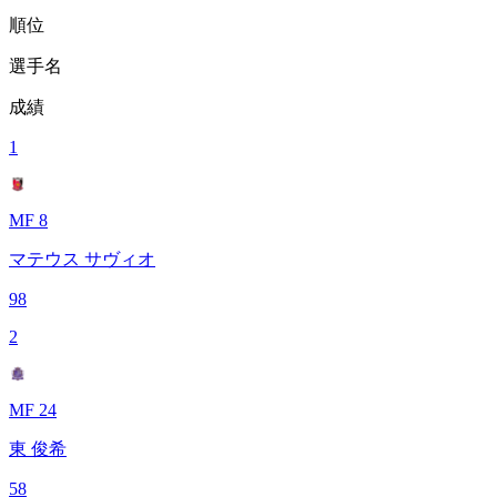
順位
選手名
成績
1
MF 8
マテウス サヴィオ
98
2
MF 24
東 俊希
58