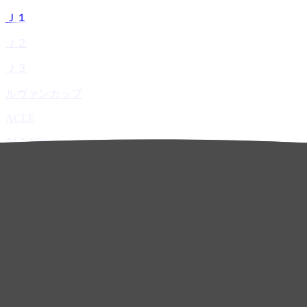
Ｊ１
Ｊ２
Ｊ３
ルヴァンカップ
ACLE
ACL Elite
ACL2
ACL Two
U-21
ホーム
試合速報