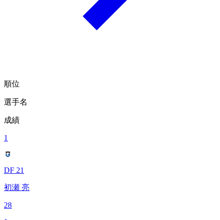
順位
選手名
成績
1
DF 21
初瀬 亮
28