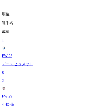
順位
選手名
成績
1
FW 23
デニス ヒュメット
8
2
FW 29
小松 蓮