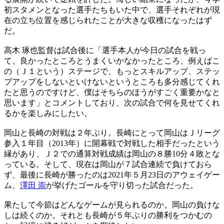
初スタメンとなった選手たちもいた中で、選手それぞれが現
在の立ち位置を感じられたことが大きな収穫になったはず
だ。
高木 琢也監督は試合後に「選手本人が今日の試合を戦っ
て、良かったところとうまくいかなかったところ、例えばこ
の（Ｊ１という）ステージで、もっとスキルアップ、ステッ
プアップをしないといけないというところも多分感じてくれ
たと思うのですけど、僕はそちらのほうがすごく重要かなと
思います」とコメントしており、次の試合で何を見せてくれ
るかを楽しみにしたい。
岡山と長崎の対戦は２年ぶり。長崎にとって岡山はＪリーグ
参入１年目（2013年）に開幕戦で対戦した相手だったという
縁があり、Ｊ２での通算対戦成績は岡山の８勝10分４敗とな
っている。そして、現在は岡山が７試合連続で負けておら
ず、最後に長崎が勝ったのは2021年５月23日のアウェイゲー
ム、
澤田 崇
が挙げたゴールを守り切った試合だった。
果たして今節はどんなゲームが見られるのか。岡山の負けな
しは続くのか。それとも長崎が５年ぶりの勝利をつかむの