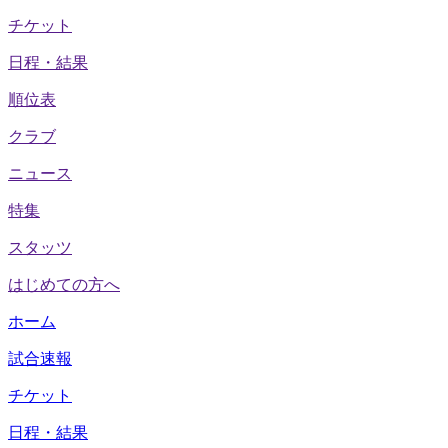
チケット
日程・結果
順位表
クラブ
ニュース
特集
スタッツ
はじめての方へ
ホーム
試合速報
チケット
日程・結果