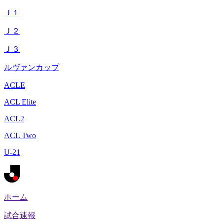
Ｊ１
Ｊ２
Ｊ３
ルヴァンカップ
ACLE
ACL Elite
ACL2
ACL Two
U-21
ホーム
試合速報