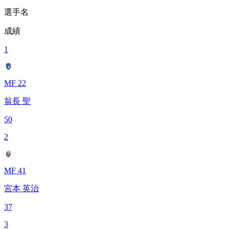
選手名
成績
1
MF 22
翁長 聖
50
2
MF 41
宮本 英治
37
3