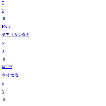
7
2
FW 9
チアゴ サンタナ
6
3
MF 27
木村 太哉
4
3