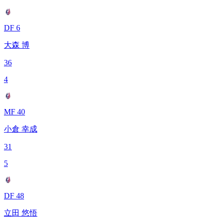
DF 6
大森 博
36
4
MF 40
小倉 幸成
31
5
DF 48
立田 悠悟