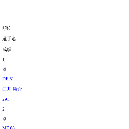
順位
選手名
成績
1
DF 51
白井 康介
291
2
MF 88