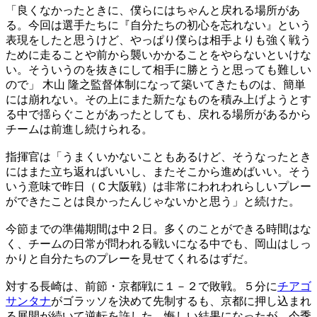
「良くなかったときに、僕らにはちゃんと戻れる場所があ
る。今回は選手たちに『自分たちの初心を忘れない』という
表現をしたと思うけど、やっぱり僕らは相手よりも強く戦う
ために走ることや前から襲いかかることをやらないといけな
い。そういうのを抜きにして相手に勝とうと思っても難しい
ので」 木山 隆之監督体制になって築いてきたものは、簡単
には崩れない。その上にまた新たなものを積み上げようとす
る中で揺らぐことがあったとしても、戻れる場所があるから
チームは前進し続けられる。
指揮官は「うまくいかないこともあるけど、そうなったとき
にはまた立ち返ればいいし、またそこから進めばいい。そう
いう意味で昨日（Ｃ大阪戦）は非常にわれわれらしいプレー
ができたことは良かったんじゃないかと思う」と続けた。
今節までの準備期間は中２日。多くのことができる時間はな
く、チームの日常が問われる戦いになる中でも、岡山はしっ
かりと自分たちのプレーを見せてくれるはずだ。
対する長崎は、前節・京都戦に１－２で敗戦。５分に
チアゴ
サンタナ
がゴラッソを決めて先制するも、京都に押し込まれ
る展開が続いて逆転を許した。悔しい結果になったが、今季