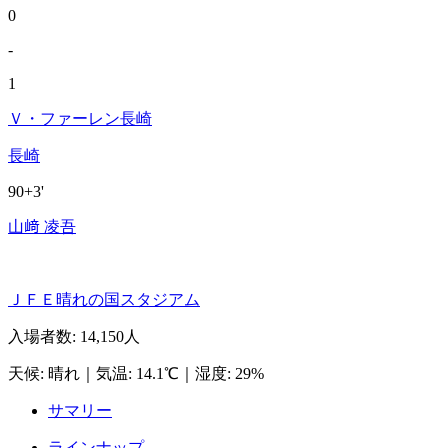
0
-
1
Ｖ・ファーレン長崎
長崎
90+3'
山﨑 凌吾
ＪＦＥ晴れの国スタジアム
入場者数
:
14,150人
天候
:
晴れ
｜
気温
:
14.1℃
｜
湿度
:
29%
サマリー
ラインナップ