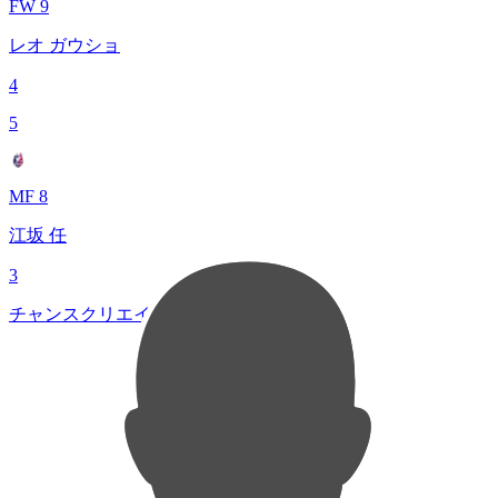
FW 9
レオ ガウショ
4
5
MF 8
江坂 任
3
チャンスクリエイト総数