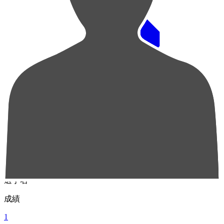
順位
選手名
成績
1