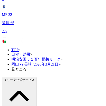
MF 22
翁長 聖
228
TOP
>
日程・結果
>
明治安田Ｊ１百年構想リーグ
>
岡山 vs 長崎 (2026年3月21日)
>
見どころ
Ｊリーグ公式サービス