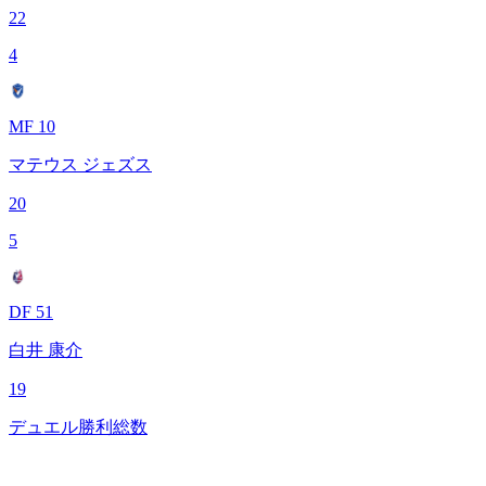
22
4
MF 10
マテウス ジェズス
20
5
DF 51
白井 康介
19
デュエル勝利総数