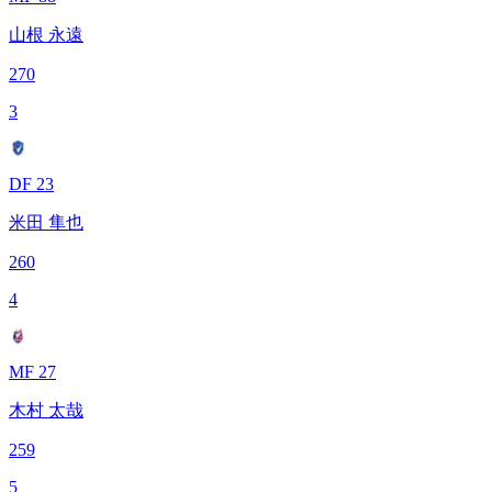
山根 永遠
270
3
DF 23
米田 隼也
260
4
MF 27
木村 太哉
259
5