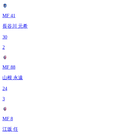
MF 41
長谷川 元希
30
2
MF 88
山根 永遠
24
3
MF 8
江坂 任