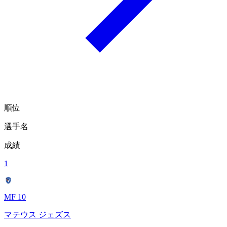
順位
選手名
成績
1
MF 10
マテウス ジェズス