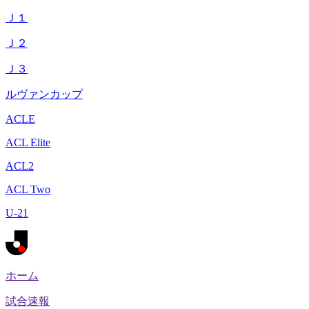
Ｊ１
Ｊ２
Ｊ３
ルヴァンカップ
ACLE
ACL Elite
ACL2
ACL Two
U-21
ホーム
試合速報