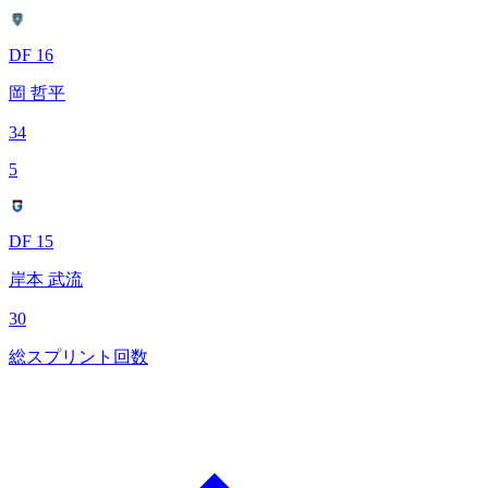
DF 16
岡 哲平
34
5
DF 15
岸本 武流
30
総スプリント回数