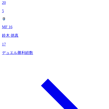
20
5
MF 16
鈴木 徳真
17
デュエル勝利総数