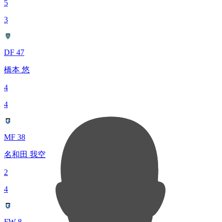
5
3
DF 47
橋本 悠
4
4
MF 38
名和田 我空
2
4
FW 8