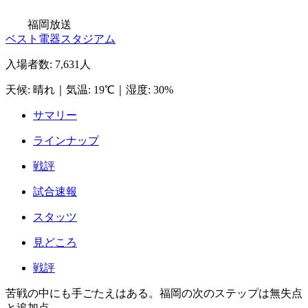
福岡放送
ベスト電器スタジアム
入場者数
:
7,631人
天候
:
晴れ
｜
気温
:
19℃
｜
湿度
:
30%
サマリー
ラインナップ
戦評
試合速報
スタッツ
見どころ
戦評
苦戦の中にも手ごたえはある。福岡の次のステップは無失点
と追加点