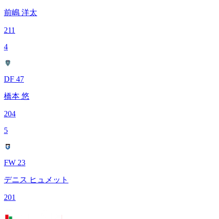
前嶋 洋太
211
4
DF 47
橋本 悠
204
5
FW 23
デニス ヒュメット
201