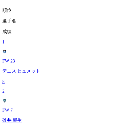
順位
選手名
成績
1
FW 23
デニス ヒュメット
8
2
FW 7
碓井 聖生