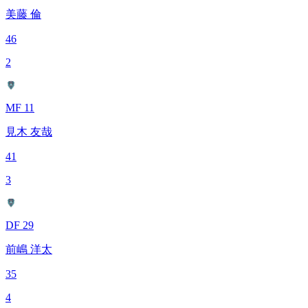
美藤 倫
46
2
MF 11
見木 友哉
41
3
DF 29
前嶋 洋太
35
4