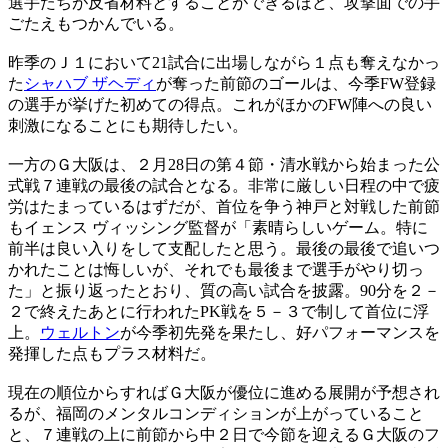
選手たちが反省材料とすることができるほど、攻撃面での手
ごたえもつかんでいる。
昨季のＪ１において21試合に出場しながら１点も奪えなかっ
た
シャハブ ザヘディ
が奪った前節のゴールは、今季FW登録
の選手が挙げた初めての得点。これがほかのFW陣への良い
刺激になることにも期待したい。
一方のＧ大阪は、２月28日の第４節・清水戦から始まった公
式戦７連戦の最後の試合となる。非常に厳しい日程の中で疲
労はたまっているはずだが、首位を争う神戸と対戦した前節
もイェンス ヴィッシング監督が「素晴らしいゲーム。特に
前半は良い入りをして支配したと思う。最後の最後で追いつ
かれたことは悔しいが、それでも最後まで選手がやり切っ
た」と振り返ったとおり、質の高い試合を披露。90分を２－
２で終えたあとに行われたPK戦を５－３で制して首位に浮
上。
ウェルトン
が今季初先発を果たし、好パフォーマンスを
発揮した点もプラス材料だ。
現在の順位からすればＧ大阪が優位に進める展開が予想され
るが、福岡のメンタルコンディションが上がっていること
と、７連戦の上に前節から中２日で今節を迎えるＧ大阪のフ