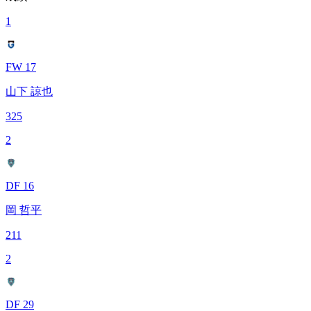
1
FW 17
山下 諒也
325
2
DF 16
岡 哲平
211
2
DF 29