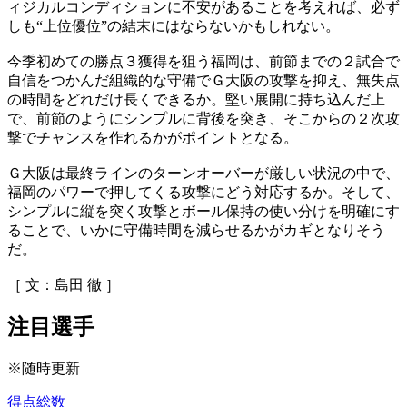
ィジカルコンディションに不安があることを考えれば、必ず
しも“上位優位”の結末にはならないかもしれない。
今季初めての勝点３獲得を狙う福岡は、前節までの２試合で
自信をつかんだ組織的な守備でＧ大阪の攻撃を抑え、無失点
の時間をどれだけ長くできるか。堅い展開に持ち込んだ上
で、前節のようにシンプルに背後を突き、そこからの２次攻
撃でチャンスを作れるかがポイントとなる。
Ｇ大阪は最終ラインのターンオーバーが厳しい状況の中で、
福岡のパワーで押してくる攻撃にどう対応するか。そして、
シンプルに縦を突く攻撃とボール保持の使い分けを明確にす
ることで、いかに守備時間を減らせるかがカギとなりそう
だ。
［ 文：島田 徹 ］
注目選手
※随時更新
得点総数