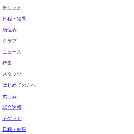
チケット
日程・結果
順位表
クラブ
ニュース
特集
スタッツ
はじめての方へ
ホーム
試合速報
チケット
日程・結果