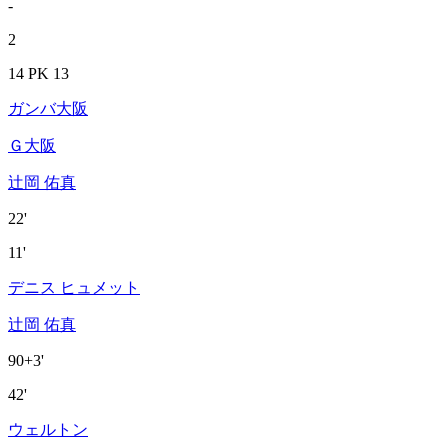
-
2
14 PK 13
ガンバ大阪
Ｇ大阪
辻岡 佑真
22'
11'
デニス ヒュメット
辻岡 佑真
90+3'
42'
ウェルトン