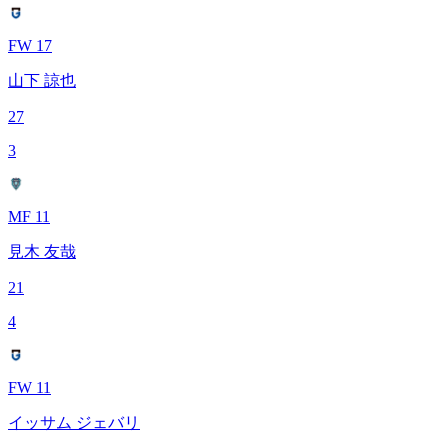
FW 17
山下 諒也
27
3
MF 11
見木 友哉
21
4
FW 11
イッサム ジェバリ