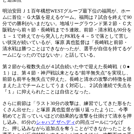
明治安田Ｊ１百年構想WESTグループ最下位の福岡が、ホー
ムに首位・Ｇ大阪を迎えるゲーム。福岡は７試合を終えて90
分での勝利がいまだない。地域リーグラウンド第２節・Ｃ大
阪戦から前々節・長崎戦まで５連敗。前節・清水戦も90分を
１－１で終えてから突入したPK戦を４－５で落として苦し
い状況が続いているが、塚原 真也監督は「長崎戦と前節・
清水戦は勝つことはできなかったが、選手が自信を持てるゲ
ームになったのではないか」と話している。
第２節から複数失点が４試合続いた中で迎えた長崎戦（０●
１）は、第４節・神戸戦以来となる“前半無失点”を実現し、
前節も前半を無失点で抑えた。長崎と清水の攻撃の特徴を踏
まえた上でチームとしてうまく対応し、２試合連続で失点を
『１』に抑えられたことは自信となった。
さらに前節は「ラスト30分の攻撃は、練習でしてきた形をた
くさん出せた」と塚原 真也監督が振り返ったように、今季
初めてと言っていいほどの効果的な攻撃を仕掛けて清水を押
し込み、85分の
シャハブ ザヘディ
の同点ゴールにつなげ
た。押し込みながら追加点を奪うことができなかったことを