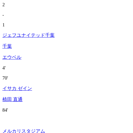
2
-
1
ジェフユナイテッド千葉
千葉
エウベル
4'
70'
イサカ ゼイン
植田 直通
84'
メルカリスタジアム