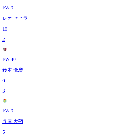
FW 9
レオ セアラ
10
2
FW 40
鈴木 優磨
6
3
FW 9
呉屋 大翔
5