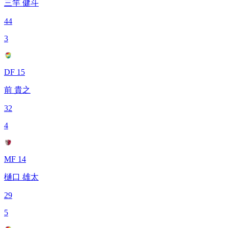
三竿 健斗
44
3
DF 15
前 貴之
32
4
MF 14
樋口 雄太
29
5