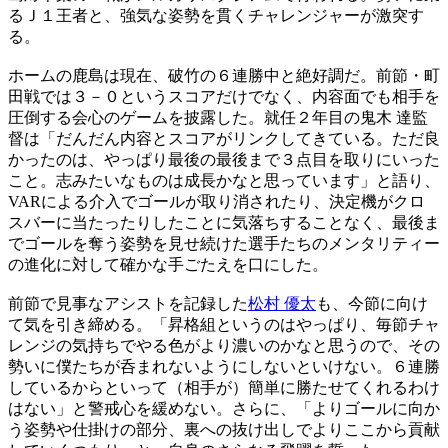
るＪ１王者と、強気な姿勢を貫くチャレンジャーが激突す
る。
ホームの鹿島は現在、破竹の６連勝中と絶好調だ。前節・町
田戦では３－０というスコアだけでなく、内容面でも相手を
圧倒する会心のゲームを披露した。就任２年目の鬼木 達監
督は「だんだん内容とスコアがリンクしてきている。ただ良
かったのは、やっぱり最後の最後まで３点目を取りにいった
こと。志みたいなものは成長かなと思っています」と語り、
VARによる介入でゴールが取り消されたり、決定機がクロ
スバーに当たったりしたことに気落ちすることなく、最後ま
でゴールを奪う姿勢を見せ続けた選手たちのメンタリティー
の進化に対して確かな手ごたえを口にした。
前節で見事なアシストを記録した
松村 優太
も、今節に向け
て気を引き締める。「昇格組というのはやっぱり、毎節チャ
レンジの気持ちでやる色がより濃いのかなと思うので、その
勢いに僕たちが呑まれないようにしないといけない。６連勝
しているからといって（相手が）簡単に勝たせてくれるわけ
はない」と警戒心を緩めない。さらに、「よりゴールに向か
う姿勢や仕掛けの部分、裏への抜け出しでよりここから貢献