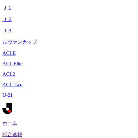
Ｊ１
Ｊ２
Ｊ３
ルヴァンカップ
ACLE
ACL Elite
ACL2
ACL Two
U-21
ホーム
試合速報