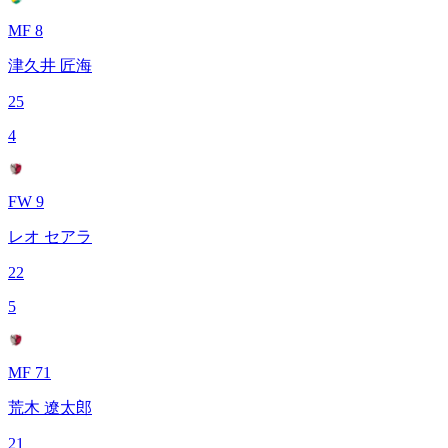
MF 8
津久井 匠海
25
4
FW 9
レオ セアラ
22
5
MF 71
荒木 遼太郎
21