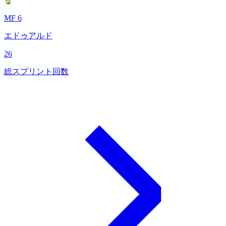
MF 6
エドゥアルド
26
総スプリント回数