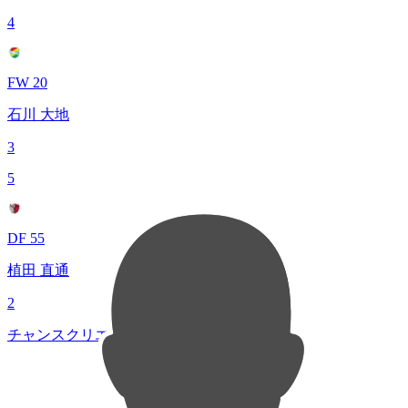
4
FW 20
石川 大地
3
5
DF 55
植田 直通
2
チャンスクリエイト総数