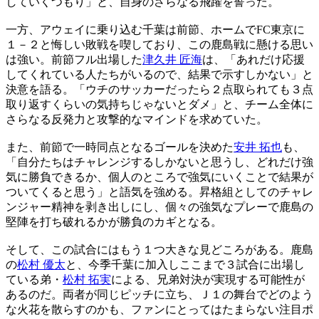
していくつもり」と、自身のさらなる飛躍を誓った。
一方、アウェイに乗り込む千葉は前節、ホームでFC東京に
１－２と悔しい敗戦を喫しており、この鹿島戦に懸ける思い
は強い。前節フル出場した
津久井 匠海
は、「あれだけ応援
してくれている人たちがいるので、結果で示すしかない」と
決意を語る。「ウチのサッカーだったら２点取られても３点
取り返すくらいの気持ちじゃないとダメ」と、チーム全体に
さらなる反発力と攻撃的なマインドを求めていた。
また、前節で一時同点となるゴールを決めた
安井 拓也
も、
「自分たちはチャレンジするしかないと思うし、どれだけ強
気に勝負できるか、個人のところで強気にいくことで結果が
ついてくると思う」と語気を強める。昇格組としてのチャレ
ンジャー精神を剥き出しにし、個々の強気なプレーで鹿島の
堅陣を打ち破れるかが勝負のカギとなる。
そして、この試合にはもう１つ大きな見どころがある。鹿島
の
松村 優太
と、今季千葉に加入しここまで３試合に出場し
ている弟・
松村 拓実
による、兄弟対決が実現する可能性が
あるのだ。両者が同じピッチに立ち、Ｊ１の舞台でどのよう
な火花を散らすのかも、ファンにとってはたまらない注目ポ