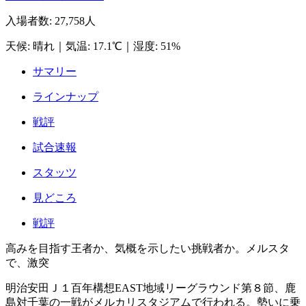
入場者数
:
27,758人
天候
:
晴れ
｜
気温
:
17.1℃
｜
湿度
:
51%
サマリー
ラインナップ
戦評
試合速報
スタッツ
見どころ
戦評
高みを目指す王者か、気概を示したい挑戦者か。メルスタ
で、激突
明治安田Ｊ１百年構想EAST地域リーグラウンド第８節、鹿
島対千葉の一戦がメルカリスタジアムで行われる。勢いに乗