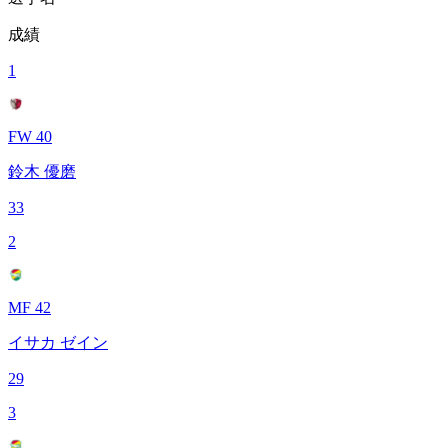
成績
1
FW 40
鈴木 優磨
33
2
MF 42
イサカ ゼイン
29
3