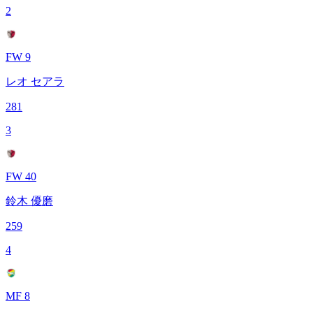
2
FW 9
レオ セアラ
281
3
FW 40
鈴木 優磨
259
4
MF 8