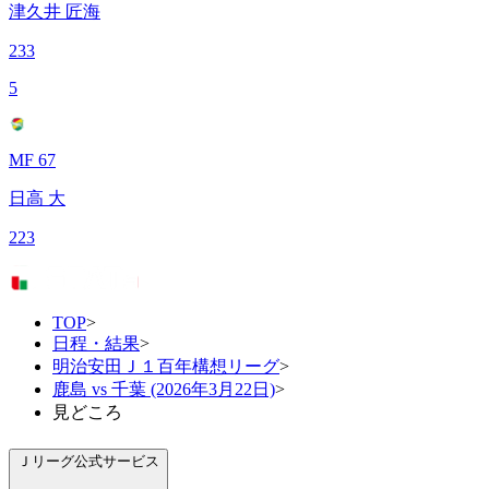
津久井 匠海
233
5
MF 67
日高 大
223
TOP
>
日程・結果
>
明治安田Ｊ１百年構想リーグ
>
鹿島 vs 千葉 (2026年3月22日)
>
見どころ
Ｊリーグ公式サービス