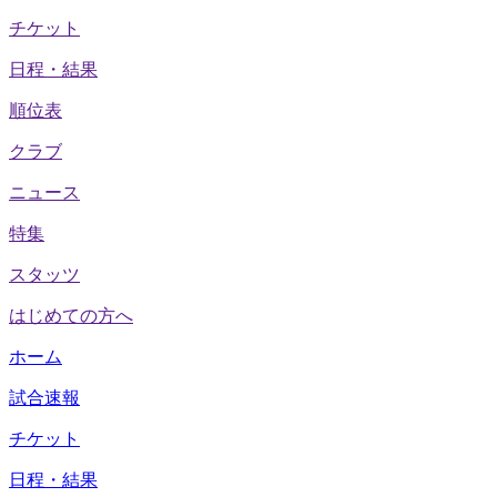
チケット
日程・結果
順位表
クラブ
ニュース
特集
スタッツ
はじめての方へ
ホーム
試合速報
チケット
日程・結果