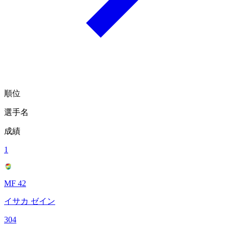
順位
選手名
成績
1
MF 42
イサカ ゼイン
304