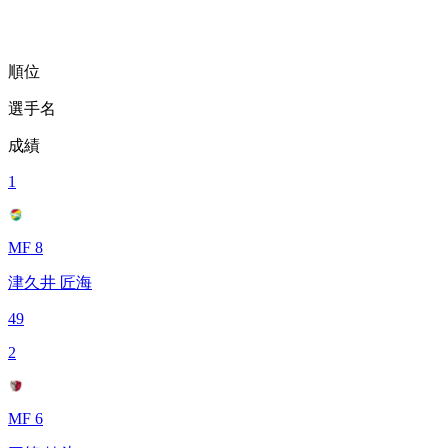
順位
選手名
成績
1
MF 8
津久井 匠海
49
2
MF 6