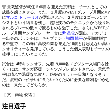
曺 貴裁監督が就任６年目を迎えた京都は、チームとしての
成熟を感じさせる。また、２月度のWESTグループ月間MVP
に
マルコ トゥーリオ
が選出された。２月度は２ゴール１ア
シストという結果を残し、超絶技巧のテクニックから繰り出
されるプレーの数々で観るものを魅了した。さらにWESTグ
ループ月間ヤングプレーヤー賞に
尹 星俊
が選出。アカデミ
ー出身のボランチは、キャプテン・
福岡 慎平
が長期離脱す
る中盤で、この春に高校卒業を迎えた18歳とは思えない高い
クオリティーを発揮している。こうした個人表彰もチームの
後押しにしたいところだ。
試合は14時キックオフ。先着19,000名（ビジター入場口を除
く）には、サンガ応援Ｔシャツがプレゼントされる。天気予
報は晴れで温暖な気候と、絶好のサッカー日和となりそう
だ。混戦の上位争いに食らいつくために必要な勝利をつかむ
のは、果たしてどちらか。
［ 文：雨堤 俊祐 ］
注目選手