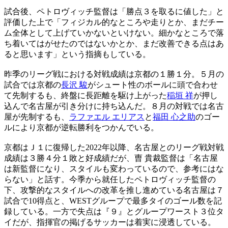
試合後、ペトロヴィッチ監督は「勝点３を取るに値した」と
評価した上で「フィジカル的なところや走りとか、まだチー
ム全体として上げていかないといけない。細かなところで落
ち着いてはがせたのではないかとか、まだ改善できる点はあ
ると思います」という指摘もしている。
昨季のリーグ戦における対戦成績は京都の１勝１分。５月の
試合では京都の
長沢 駿
がシュート性のボールに頭で合わせ
て先制するも、終盤に長距離を駆け上がった
稲垣 祥
が押し
込んで名古屋が引き分けに持ち込んだ。８月の対戦では名古
屋が先制するも、
ラファエル エリアス
と
福田 心之助
のゴー
ルにより京都が逆転勝利をつかんでいる。
京都はＪ１に復帰した2022年以降、名古屋とのリーグ戦対戦
成績は３勝４分１敗と好成績だが、曺 貴裁監督は「名古屋
は新監督になり、スタイルも変わっているので、参考にはな
らない」と話す。今季から就任したペトロヴィッチ監督の
下、攻撃的なスタイルへの改革を推し進めている名古屋は７
試合で10得点と、WESTグループで最多タイのゴール数を記
録している。一方で失点は『９』とグループワースト３位タ
イだが、指揮官の掲げるサッカーは着実に浸透している。