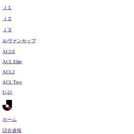
Ｊ１
Ｊ２
Ｊ３
ルヴァンカップ
ACLE
ACL Elite
ACL2
ACL Two
U-21
ホーム
試合速報