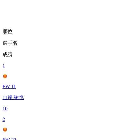
順位
選手名
成績
1
FW 11
山岸 祐也
10
2
FW 22