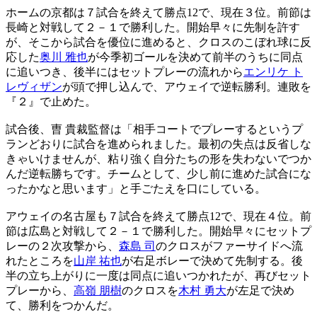
ホームの京都は７試合を終えて勝点12で、現在３位。前節は
長崎と対戦して２－１で勝利した。開始早々に先制を許す
が、そこから試合を優位に進めると、クロスのこぼれ球に反
応した
奥川 雅也
が今季初ゴールを決めて前半のうちに同点
に追いつき、後半にはセットプレーの流れから
エンリケ ト
レヴィザン
が頭で押し込んで、アウェイで逆転勝利。連敗を
『２』で止めた。
試合後、曺 貴裁監督は「相手コートでプレーするというプ
ランどおりに試合を進められました。最初の失点は反省しな
きゃいけませんが、粘り強く自分たちの形を失わないでつか
んだ逆転勝ちです。チームとして、少し前に進めた試合にな
ったかなと思います」と手ごたえを口にしている。
アウェイの名古屋も７試合を終えて勝点12で、現在４位。前
節は広島と対戦して２－１で勝利した。開始早々にセットプ
レーの２次攻撃から、
森島 司
のクロスがファーサイドへ流
れたところを
山岸 祐也
が右足ボレーで決めて先制する。後
半の立ち上がりに一度は同点に追いつかれたが、再びセット
プレーから、
高嶺 朋樹
のクロスを
木村 勇大
が左足で決め
て、勝利をつかんだ。