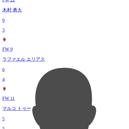
木村 勇大
9
3
FW 9
ラファエル エリアス
6
4
FW 11
マルコ トゥーリオ
5
5