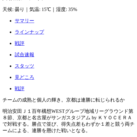
天候
:
曇り
｜
気温
:
15℃
｜
湿度
:
35%
サマリー
ラインナップ
戦評
試合速報
スタッツ
見どころ
戦評
チームの成熟と個人の輝き。京都は連勝に転じられるか
明治安田Ｊ１百年構想WESTグループ地域リーグラウンド第
８節、京都と名古屋がサンガスタジアム by ＫＹＯＣＥＲＡ
で対戦する。勝点で並び、得失点差もわずか１差と競う両チ
ームによる、連勝を懸けた戦いとなる。