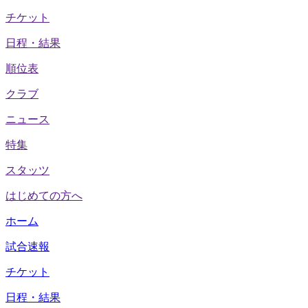
チケット
日程・結果
順位表
クラブ
ニュース
特集
スタッツ
はじめての方へ
ホーム
試合速報
チケット
日程・結果