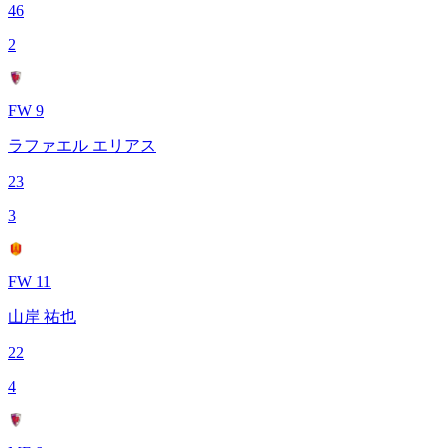
46
2
FW 9
ラファエル エリアス
23
3
FW 11
山岸 祐也
22
4