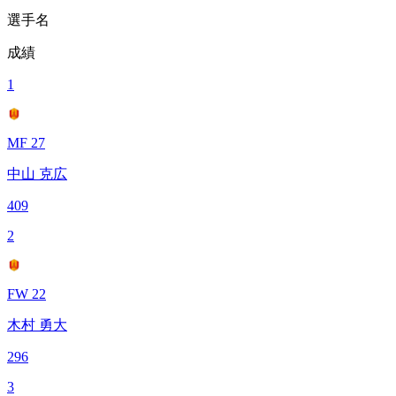
選手名
成績
1
MF 27
中山 克広
409
2
FW 22
木村 勇大
296
3