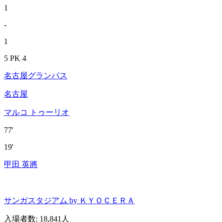
1
-
1
5 PK 4
名古屋グランパス
名古屋
マルコ トゥーリオ
77'
19'
甲田 英將
サンガスタジアム by ＫＹＯＣＥＲＡ
入場者数
:
18,841人