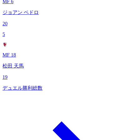
MF 6
ジョアン ペドロ
20
5
MF 18
松田 天馬
19
デュエル勝利総数