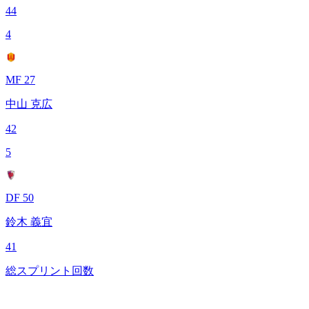
44
4
MF 27
中山 克広
42
5
DF 50
鈴木 義宜
41
総スプリント回数