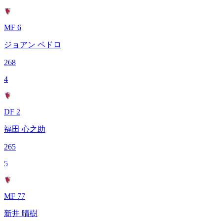
MF 6
ジョアン ペドロ
268
4
DF 2
福田 心之助
265
5
MF 77
新井 晴樹