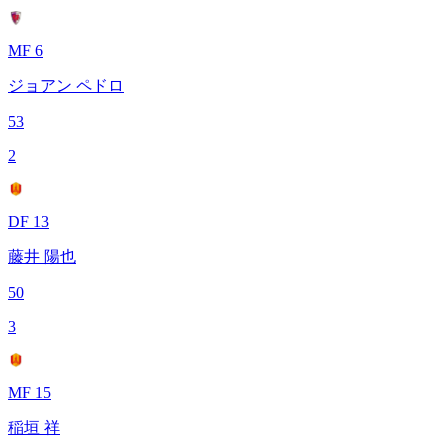
MF 6
ジョアン ペドロ
53
2
DF 13
藤井 陽也
50
3
MF 15
稲垣 祥