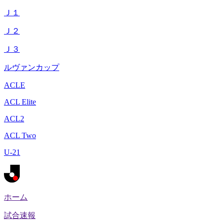
Ｊ１
Ｊ２
Ｊ３
ルヴァンカップ
ACLE
ACL Elite
ACL2
ACL Two
U-21
ホーム
試合速報