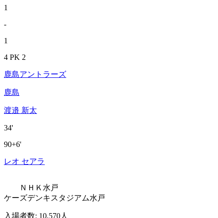
1
-
1
4 PK 2
鹿島アントラーズ
鹿島
渡邉 新太
34'
90+6'
レオ セアラ
ＮＨＫ水戸
ケーズデンキスタジアム水戸
入場者数
:
10,570人