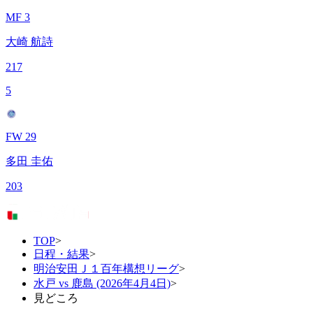
MF 3
大崎 航詩
217
5
FW 29
多田 圭佑
203
TOP
>
日程・結果
>
明治安田Ｊ１百年構想リーグ
>
水戸 vs 鹿島 (2026年4月4日)
>
見どころ