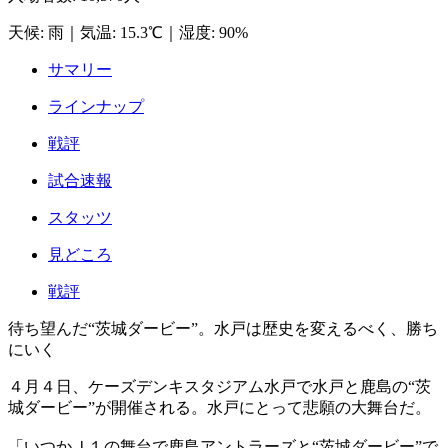
天候
:
雨
｜
気温
:
15.3℃
｜
湿度
:
90%
サマリー
ラインナップ
戦評
試合速報
スタッツ
見どころ
戦評
待ち望んだ“茨城ダービー”。水戸は歴史を変えるべく、勝ち
にいく
４月４日、ケーズデンキスタジアム水戸で水戸と鹿島の“茨
城ダービー”が開催される。水戸にとって悲願の大舞台だ。
「いつかＪ１の舞台で鹿島アントラーズと“茨城ダービー”で