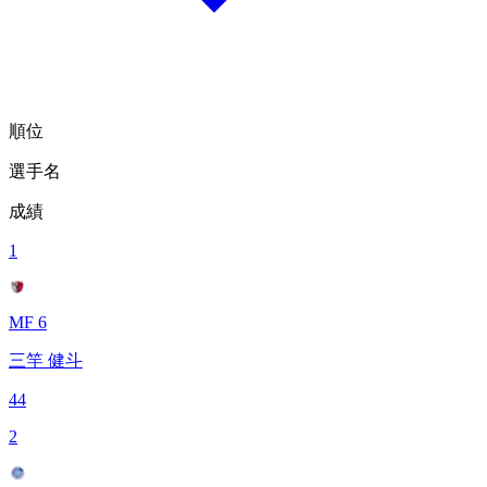
順位
選手名
成績
1
MF 6
三竿 健斗
44
2