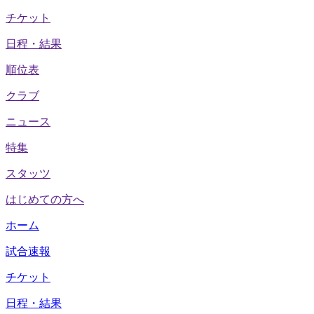
チケット
日程・結果
順位表
クラブ
ニュース
特集
スタッツ
はじめての方へ
ホーム
試合速報
チケット
日程・結果