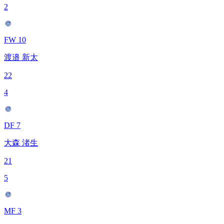
2
FW 10
渡邉 新太
22
4
DF 7
大森 渚生
21
5
MF 3