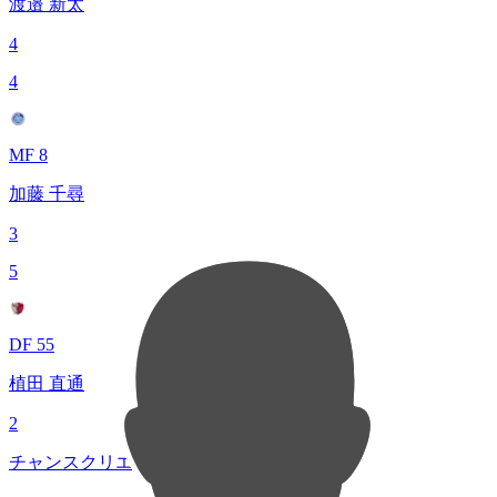
渡邉 新太
4
4
MF 8
加藤 千尋
3
5
DF 55
植田 直通
2
チャンスクリエイト総数