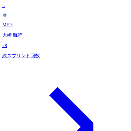
5
MF 3
大崎 航詩
28
総スプリント回数