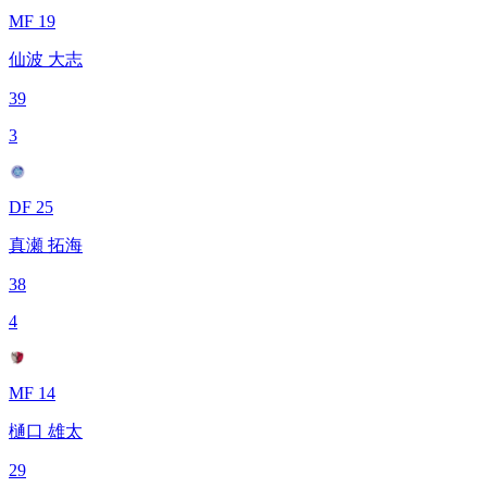
MF 19
仙波 大志
39
3
DF 25
真瀬 拓海
38
4
MF 14
樋口 雄太
29