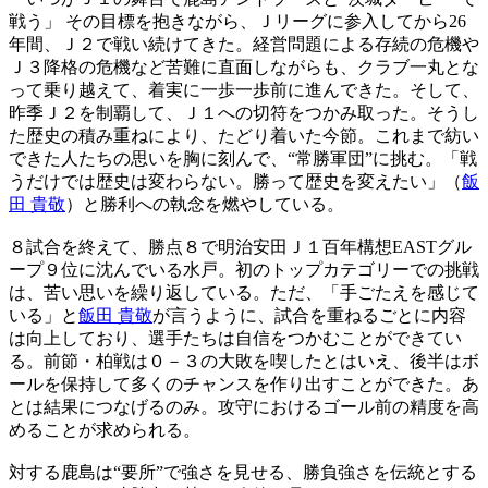
戦う」 その目標を抱きながら、Ｊリーグに参入してから26
年間、Ｊ２で戦い続けてきた。経営問題による存続の危機や
Ｊ３降格の危機など苦難に直面しながらも、クラブ一丸とな
って乗り越えて、着実に一歩一歩前に進んできた。そして、
昨季Ｊ２を制覇して、Ｊ１への切符をつかみ取った。そうし
た歴史の積み重ねにより、たどり着いた今節。これまで紡い
できた人たちの思いを胸に刻んで、“常勝軍団”に挑む。「戦
うだけでは歴史は変わらない。勝って歴史を変えたい」（
飯
田 貴敬
）と勝利への執念を燃やしている。
８試合を終えて、勝点８で明治安田Ｊ１百年構想EASTグル
ープ９位に沈んでいる水戸。初のトップカテゴリーでの挑戦
は、苦い思いを繰り返している。ただ、「手ごたえを感じて
いる」と
飯田 貴敬
が言うように、試合を重ねるごとに内容
は向上しており、選手たちは自信をつかむことができてい
る。前節・柏戦は０－３の大敗を喫したとはいえ、後半はボ
ールを保持して多くのチャンスを作り出すことができた。あ
とは結果につなげるのみ。攻守におけるゴール前の精度を高
めることが求められる。
対する鹿島は“要所”で強さを見せる、勝負強さを伝統とする