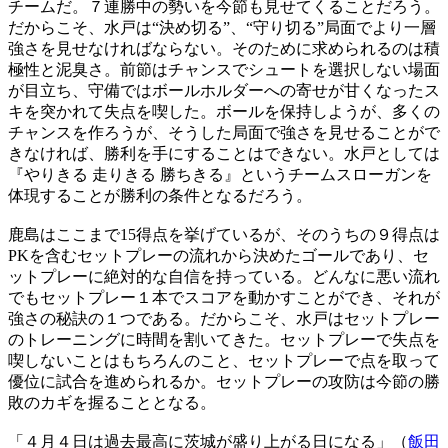
チームだ。７連勝中の勢いを今節も見せてくることだろう。
だからこそ、水戸は“決め切る”、“守り切る”局面でより一層
強さを見せなければならない。そのために求められるのは積
極性と泥臭さ。前節はチャンスでシュートを選択しない場面
が目立ち、守備ではボールホルダーへの寄せが甘くなったス
キを突かれて失点を喫した。ボールを保持しようが、多くの
チャンスを作ろうが、そうした局面で強さを見せることがで
きなければ、勝利を手にすることはできない。水戸としては
『やりきる 走りきる 勝ちきる』というチームスローガンを
体現することが勝利の条件となるだろう。
鹿島はここまで15得点を挙げているが、そのうちの９得点は
PKを含むセットプレーの流れから決めたゴールであり、セ
ットプレーに絶対的な自信を持っている。どんなに悪い流れ
でもセットプレー１本でスコアを動かすことができ、それが
強さの秘訣の１つである。だからこそ、水戸はセットプレー
のトレーニングに時間を割いてきた。セットプレーで失点を
喫しないことはもちろんのこと、セットプレーで点を取って
優位に試合を進められるか。セットプレーの攻防は今節の勝
敗のカギを握ることとなる。
「４月４日は過去最高に茨城が盛り上がる日になる」（
飯田