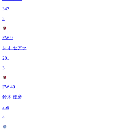
347
2
FW 9
レオ セアラ
281
3
FW 40
鈴木 優磨
259
4