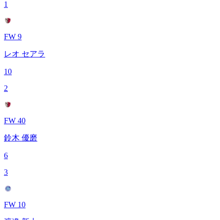
1
FW 9
レオ セアラ
10
2
FW 40
鈴木 優磨
6
3
FW 10