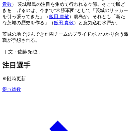
貴敬
） 茨城県民の注目を集めて行われる今節。そこで勝ど
きを上げるのは、今まで“常勝軍団”として「茨城のサッカー
を引っ張ってきた」（
飯田 貴敬
）鹿島か。それとも「新た
な茨城の歴史を作る」（
飯田 貴敬
）と意気込む水戸か。
茨城の地で歩んできた両チームのプライドがぶつかり合う激
戦が予想される。
［ 文：佐藤 拓也 ］
注目選手
※随時更新
得点総数