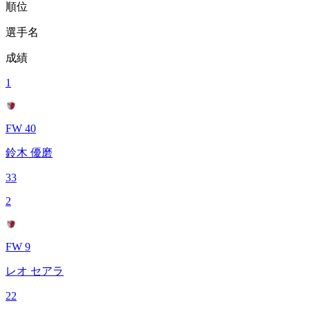
順位
選手名
成績
1
FW 40
鈴木 優磨
33
2
FW 9
レオ セアラ
22