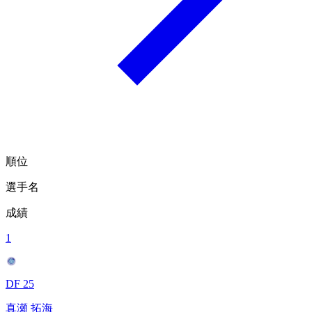
順位
選手名
成績
1
DF 25
真瀬 拓海