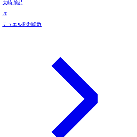
大崎 航詩
20
デュエル勝利総数