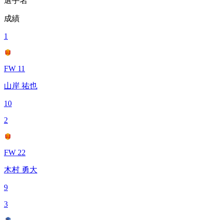
選手名
成績
1
FW 11
山岸 祐也
10
2
FW 22
木村 勇大
9
3