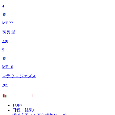
4
MF 22
翁長 聖
228
5
MF 10
マテウス ジェズス
205
TOP
>
日程・結果
>