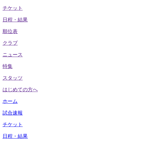
チケット
日程・結果
順位表
クラブ
ニュース
特集
スタッツ
はじめての方へ
ホーム
試合速報
チケット
日程・結果