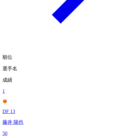
順位
選手名
成績
1
DF 13
藤井 陽也
50