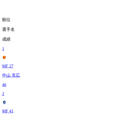
順位
選手名
成績
1
MF 27
中山 克広
46
2
MF 41