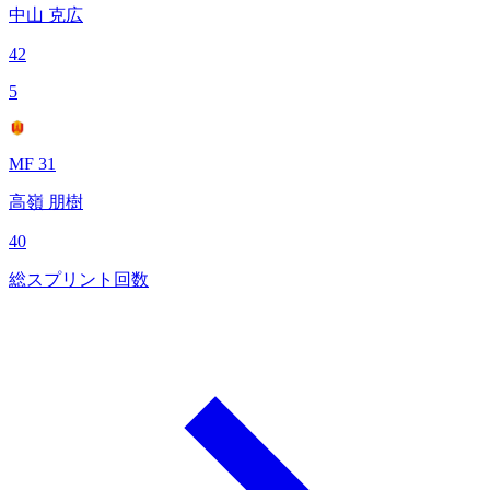
中山 克広
42
5
MF 31
高嶺 朋樹
40
総スプリント回数