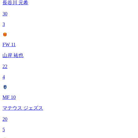
長谷川 元希
30
3
FW 11
山岸 祐也
22
4
MF 10
マテウス ジェズス
20
5