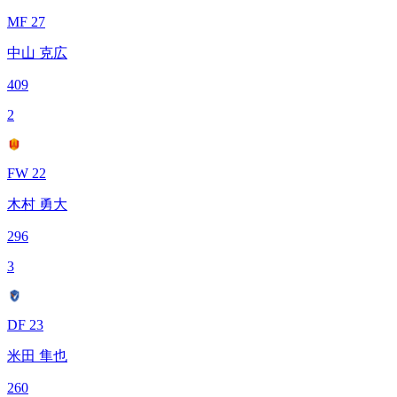
MF 27
中山 克広
409
2
FW 22
木村 勇大
296
3
DF 23
米田 隼也
260