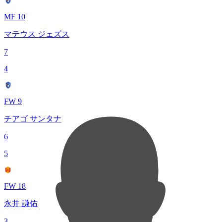
MF 10
マテウス ジェズス
7
4
FW 9
チアゴ サンタナ
6
5
FW 18
永井 謙佑
3