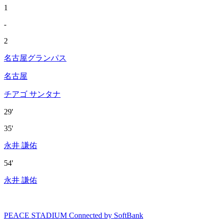
1
-
2
名古屋グランパス
名古屋
チアゴ サンタナ
29'
35'
永井 謙佑
54'
永井 謙佑
PEACE STADIUM Connected by SoftBank