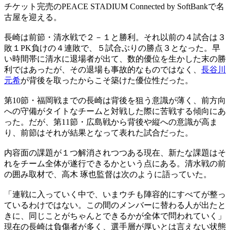
チケット完売のPEACE STADIUM Connected by SoftBankで名
古屋を迎える。
長崎は前節・清水戦で２－１と勝利。それ以前の４試合は３
敗１PK負けの４連敗で、５試合ぶりの勝点３となった。早
い時間帯に清水に退場者が出て、数的優位を生かした末の勝
利ではあったが、その退場も事故的なものではなく、
長谷川
元希
が背後を取ったからこそ築けた優位性だった。
第10節・福岡戦までの長崎は背後を狙う意識が薄く、前方向
への守備がタイトなチームと対戦した際に苦戦する傾向にあ
った。だが、第11節・広島戦から背後や縦への意識が高ま
り、前節はそれが結果となって表れた試合だった。
内容面の課題が１つ解消されつつある現在、新たな課題はそ
れをチーム全体が遂行できるかという点にある。清水戦の前
の囲み取材で、高木 琢也監督は次のように語っていた。
「連戦に入っていく中で、いまウチも陣容的にすべてが整っ
ているわけではない。この間のメンバーに替わる人が出たと
きに、同じことがちゃんとできるかが全体で問われていく」
現在の長崎は負傷者が多く、選手層が厚いとは言えない状態