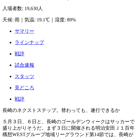
入場者数
:
19,630人
天候
:
雨
｜
気温
:
19.1℃
｜
湿度
:
89%
サマリー
ラインナップ
戦評
試合速報
スタッツ
見どころ
戦評
長崎のネクストステップ。替わっても、遂行できるか
５月３日、６日と、長崎のゴールデンウィークはサッカーで
盛り上がりそうだ。まず３日に開催される明治安田Ｊ１百年
構想WESTグループ地域リーグラウンド第14節では、長崎が