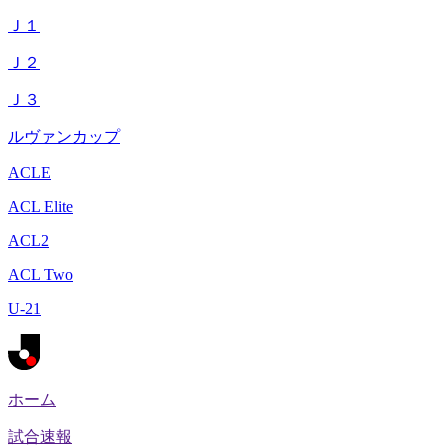
Ｊ１
Ｊ２
Ｊ３
ルヴァンカップ
ACLE
ACL Elite
ACL2
ACL Two
U-21
ホーム
試合速報