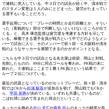
で連戦に突入している。中３日での試合が続く中、清水戦で
のスタメン変更は１人のみにとどまった。疲労がたまってい
る選手もいることだろう。
選手起用について「プレーの時間とか走行距離とか、そうい
った（客観的な）部分で判断しないといけないところが出て
くる」と、高木 琢也監督は疲労度を考慮する方針を示して
いる。稼働できる選手全員が戦力という中でどのようなメン
バーで試合に入り、そのメンバーで前々節・Ｇ大阪戦や清水
戦のようなサッカーを展開できるのかがポイントとなる。
こちらも中３日での試合となる名古屋は前節、岡山と対戦。
先制したものの、89分に同点ゴールを奪われ、PK戦の末に
敗れた。５連戦はここまで１勝１PK負けという結果で、グ
ループ２位につけている。
最近の武器となっているのがセットプレーだ。前々節・清水
戦ではCKから
杉浦 駿吾
が追加点を挙げ、岡山戦でもCKか
ら、
甲田 英將
が決めている。いずれも共通しているのが、
こぼれ球に詰めて生まれた得点だということ。
キッカーを務める
中山 克広
や
森島 司
らのキックの精度が高