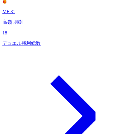
MF 31
高嶺 朋樹
18
デュエル勝利総数