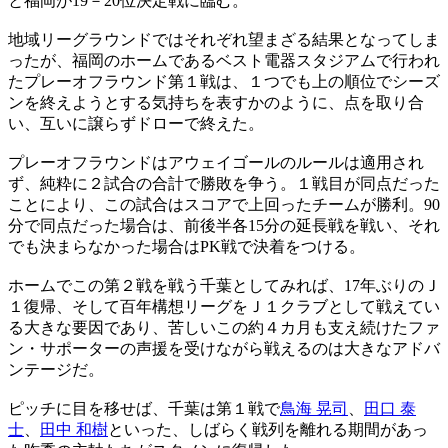
と福岡が19－20位決定戦に臨む。
地域リーグラウンドではそれぞれ望まざる結果となってしま
ったが、福岡のホームであるベスト電器スタジアムで行われ
たプレーオフラウンド第１戦は、１つでも上の順位でシーズ
ンを終えようとする気持ちを表すかのように、点を取り合
い、互いに譲らずドローで終えた。
プレーオフラウンドはアウェイゴールのルールは適用され
ず、純粋に２試合の合計で勝敗を争う。１戦目が同点だった
ことにより、この試合はスコアで上回ったチームが勝利。90
分で同点だった場合は、前後半各15分の延長戦を戦い、それ
でも決まらなかった場合はPK戦で決着をつける。
ホームでこの第２戦を戦う千葉としてみれば、17年ぶりのＪ
１復帰、そして百年構想リーグをＪ１クラブとして戦えてい
る大きな要因であり、苦しいこの約４カ月も支え続けたファ
ン・サポーターの声援を受けながら戦えるのは大きなアドバ
ンテージだ。
ピッチに目を移せば、千葉は第１戦で
鳥海 晃司
、
田口 泰
士
、
田中 和樹
といった、しばらく戦列を離れる期間があっ