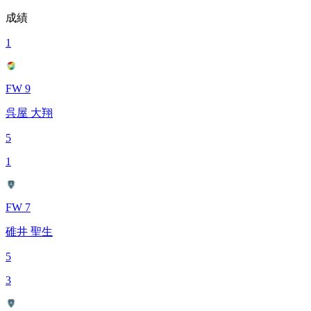
成績
1
FW 9
呉屋 大翔
5
1
FW 7
碓井 聖生
5
3