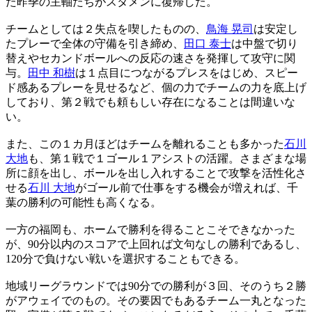
た昨季の主軸たちがスタメンに復帰した。
チームとしては２失点を喫したものの、
鳥海 晃司
は安定し
たプレーで全体の守備を引き締め、
田口 泰士
は中盤で切り
替えやセカンドボールへの反応の速さを発揮して攻守に関
与。
田中 和樹
は１点目につながるプレスをはじめ、スピー
ド感あるプレーを見せるなど、個の力でチームの力を底上げ
しており、第２戦でも頼もしい存在になることは間違いな
い。
また、この１カ月ほどはチームを離れることも多かった
石川
大地
も、第１戦で１ゴール１アシストの活躍。さまざまな場
所に顔を出し、ボールを出し入れすることで攻撃を活性化さ
せる
石川 大地
がゴール前で仕事をする機会が増えれば、千
葉の勝利の可能性も高くなる。
一方の福岡も、ホームで勝利を得ることこそできなかった
が、90分以内のスコアで上回れば文句なしの勝利であるし、
120分で負けない戦いを選択することもできる。
地域リーグラウンドでは90分での勝利が３回、そのうち２勝
がアウェイでのもの。その要因でもあるチーム一丸となった