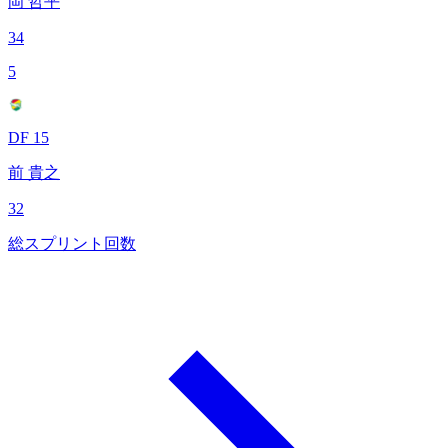
岡 哲平
34
5
DF 15
前 貴之
32
総スプリント回数