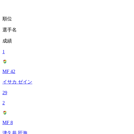
順位
選手名
成績
1
MF 42
イサカ ゼイン
29
2
MF 8
津久井 匠海