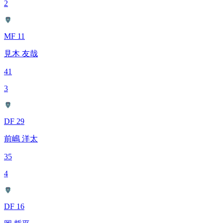
2
MF 11
見木 友哉
41
3
DF 29
前嶋 洋太
35
4
DF 16