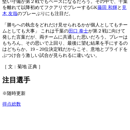
堅い守備が第２戦でもベースになるだろう。その中で、千葉
を離れて以降初めてフクアリでプレーするGK
藤田 和輝
と
見
木 友哉
のプレーぶりにも注目だ。
「勝ちへの執念をどれだけ見せられるかが個人としてもチー
ムとしても大事」 これは千葉の
田口 泰士
が第２戦に向けて
発した言葉だが、両チームに共通した思いだろう。プレーは
もちろん、その思いで上回り、最後に望む結果を手にするの
はどちらか。19－20位決定戦だからこそ、意地とプライドを
ぶつけ合う激しい試合が見られるに違いない。
［ 文：菊地 正典 ］
注目選手
※随時更新
得点総数