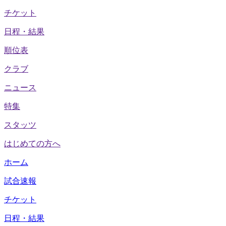
チケット
日程・結果
順位表
クラブ
ニュース
特集
スタッツ
はじめての方へ
ホーム
試合速報
チケット
日程・結果