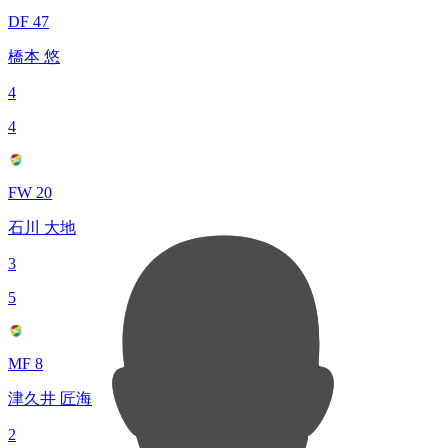
DF 47
橋本 悠
4
4
FW 20
石川 大地
3
5
MF 8
津久井 匠海
2