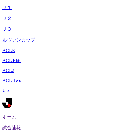
Ｊ１
Ｊ２
Ｊ３
ルヴァンカップ
ACLE
ACL Elite
ACL2
ACL Two
U-21
ホーム
試合速報