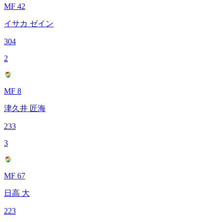
MF 42
イサカ ゼイン
304
2
MF 8
津久井 匠海
233
3
MF 67
日高 大
223