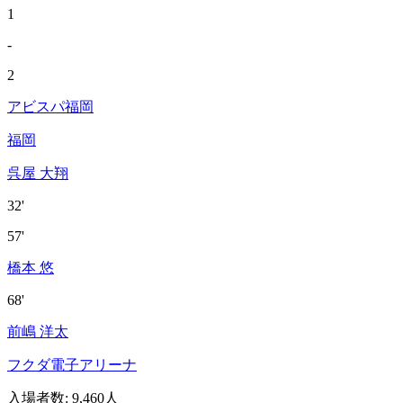
1
-
2
アビスパ福岡
福岡
呉屋 大翔
32'
57'
橋本 悠
68'
前嶋 洋太
フクダ電子アリーナ
入場者数
:
9,460人