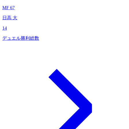
MF 67
日高 大
14
デュエル勝利総数