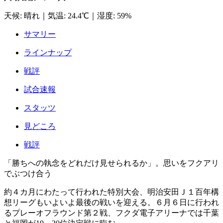
天候
:
晴れ
｜
気温
:
24.4℃
｜
湿度
:
59%
サマリー
ラインナップ
戦評
試合速報
スタッツ
見どころ
戦評
「勝ちへの執念をどれだけ見せられるか」。思いをフクアリ
でぶつけ合う
約４カ月にわたって行われた特別大会、明治安田Ｊ１百年構
想リーグもいよいよ最後の戦いを迎える。６月６日に行われ
るプレーオフラウンド第２戦、フクダ電子アリーナでは千葉