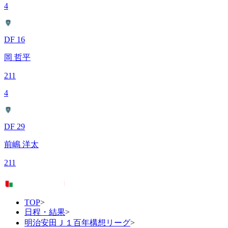
4
DF 16
岡 哲平
211
4
DF 29
前嶋 洋太
211
TOP
>
日程・結果
>
明治安田Ｊ１百年構想リーグ
>