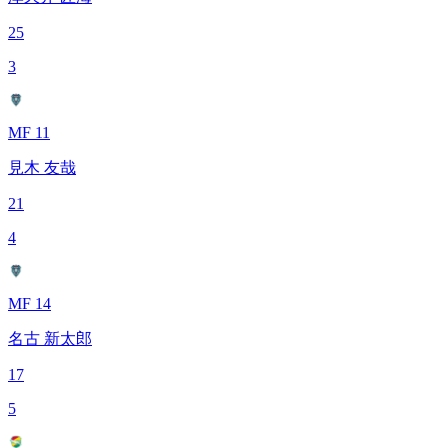
25
3
MF 11
見木 友哉
21
4
MF 14
名古 新太郎
17
5