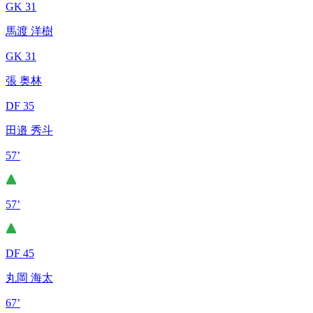
GK 31
馬渡 洋樹
GK 31
張 奥林
DF 35
田邉 秀斗
57’
57’
DF 45
丸岡 海太
67’