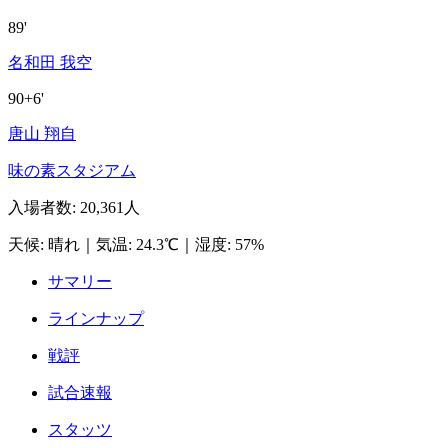
89'
名和田 我空
90+6'
唐山 翔自
味の素スタジアム
入場者数
:
20,361人
天候
:
晴れ
｜
気温
:
24.3℃
｜
湿度
:
57%
サマリー
ラインナップ
戦評
試合速報
スタッツ