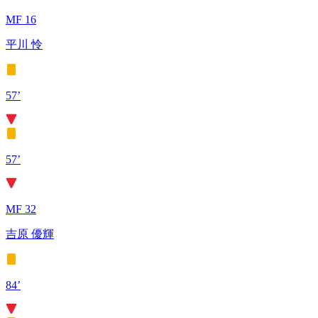
MF 16
平川 怜
57’
57’
MF 32
吉原 優輝
84’