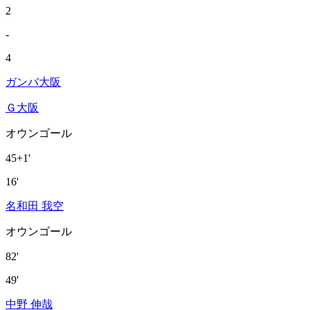
2
-
4
ガンバ大阪
Ｇ大阪
オウンゴール
45+1'
16'
名和田 我空
オウンゴール
82'
49'
中野 伸哉