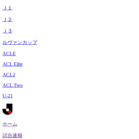
Ｊ１
Ｊ２
Ｊ３
ルヴァンカップ
ACLE
ACL Elite
ACL2
ACL Two
U-21
ホーム
試合速報