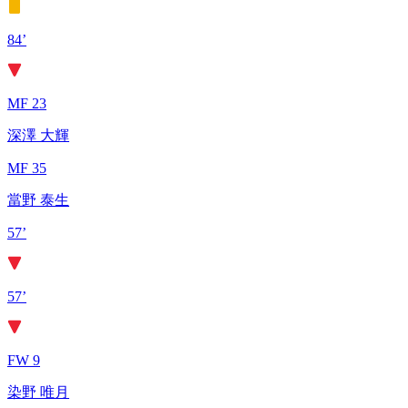
84’
MF 23
深澤 大輝
MF 35
當野 泰生
57’
57’
FW 9
染野 唯月