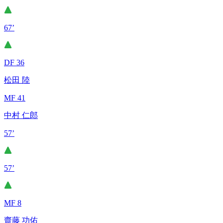
67’
DF 36
松田 陸
MF 41
中村 仁郎
57’
57’
MF 8
齋藤 功佑