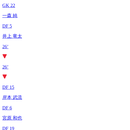
GK 22
一森 純
DF 5
井上 竜太
26’
26’
DF 15
岸本 武流
DF 6
宮原 和也
DF 19