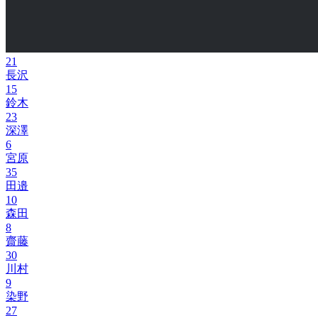
21
長沢
15
鈴木
23
深澤
6
宮原
35
田邉
10
森田
8
齋藤
30
川村
9
染野
27