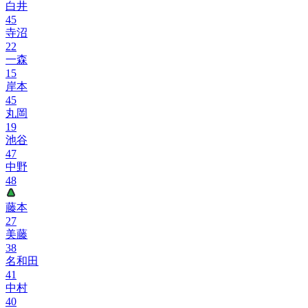
白井
45
寺沼
22
一森
15
岸本
45
丸岡
19
池谷
47
中野
48
藤本
27
美藤
38
名和田
41
中村
40