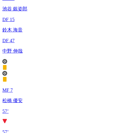
池谷 銀姿郎
DF 15
鈴木 海音
DF 47
中野 伸哉
MF 7
松橋 優安
57’
57’