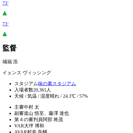
73’
73’
監督
城福 浩
イェンス ヴィッシング
スタジアム
味の素スタジアム
入場者数
20,361人
天候 / 気温 / 湿度
晴れ / 24.3℃ / 57%
主審
中村 太
副審
道山 悟至、藤澤 達也
第４の審判員
阿部 将茂
VAR
大坪 博和
AVAR
村井 良輔