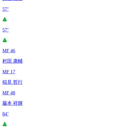
57’
57’
MF 46
村田 康輔
MF 17
稲見 哲行
MF 48
藤本 祥輝
84’