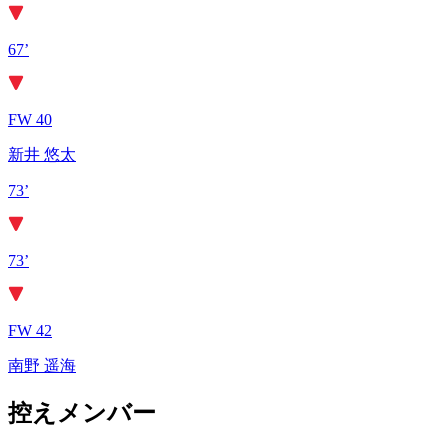
67’
FW 40
新井 悠太
73’
73’
FW 42
南野 遥海
控えメンバー