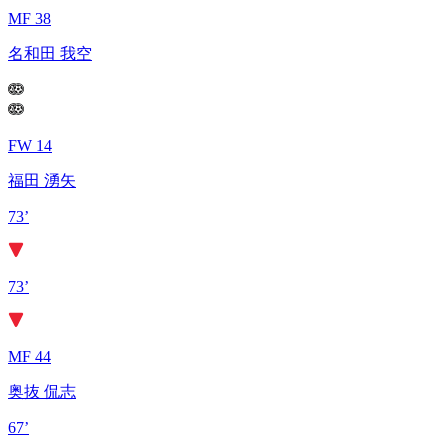
MF 38
名和田 我空
FW 14
福田 湧矢
73’
73’
MF 44
奥抜 侃志
67’