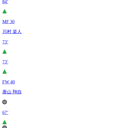
84’
MF 30
川村 楽人
73’
73’
FW 40
唐山 翔自
67’