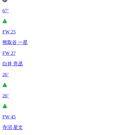
67’
FW 25
熊取谷 一星
FW 27
白井 亮丞
26’
26’
FW 45
寺沼 星文