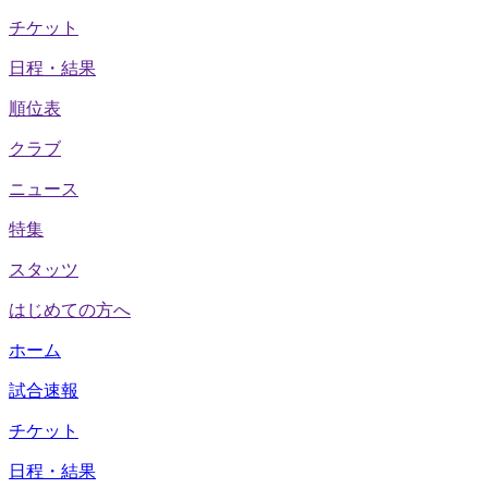
チケット
日程・結果
順位表
クラブ
ニュース
特集
スタッツ
はじめての方へ
ホーム
試合速報
チケット
日程・結果