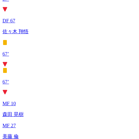
DF 67
佐々木 翔悟
67’
67’
MF 10
森田 晃樹
MF 27
美藤 倫