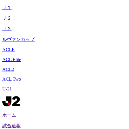
Ｊ１
Ｊ２
Ｊ３
ルヴァンカップ
ACLE
ACL Elite
ACL2
ACL Two
U-21
ホーム
試合速報