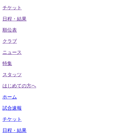
チケット
日程・結果
順位表
クラブ
ニュース
特集
スタッツ
はじめての方へ
ホーム
試合速報
チケット
日程・結果