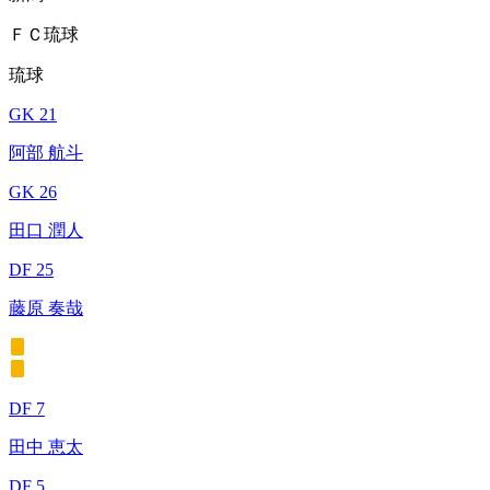
ＦＣ琉球
琉球
GK 21
阿部 航斗
GK 26
田口 潤人
DF 25
藤原 奏哉
DF 7
田中 恵太
DF 5