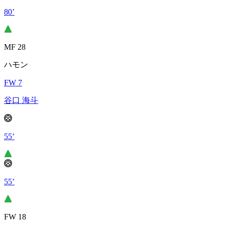
80’
MF 28
ハモン
FW 7
谷口 海斗
55’
55’
FW 18