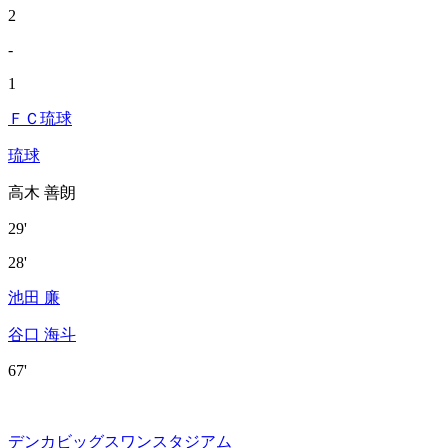
2
-
1
ＦＣ琉球
琉球
高木 善朗
29'
28'
池田 廉
谷口 海斗
67'
デンカビッグスワンスタジアム