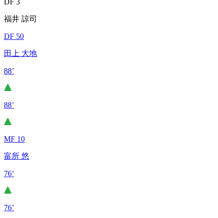
DF 3
福井 諒司
DF 50
田上 大地
88’
88’
MF 10
富所 悠
76’
76’