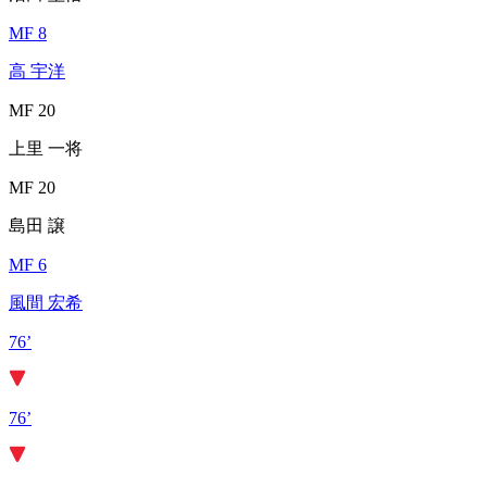
MF 8
高 宇洋
MF 20
上里 一将
MF 20
島田 譲
MF 6
風間 宏希
76’
76’