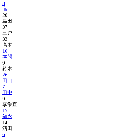
8
高
20
島田
37
三戸
33
高木
10
本間
9
鈴木
26
田口
7
田中
9
李栄直
15
知念
14
沼田
6