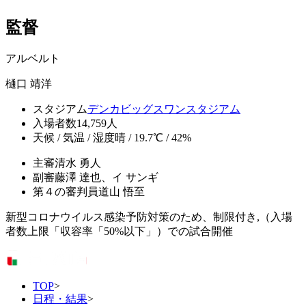
監督
アルベルト
樋口 靖洋
スタジアム
デンカビッグスワンスタジアム
入場者数
14,759人
天候 / 気温 / 湿度
晴 / 19.7℃ / 42%
主審
清水 勇人
副審
藤澤 達也、イ サンギ
第４の審判員
道山 悟至
新型コロナウイルス感染予防対策のため、制限付き,（入場
者数上限「収容率「50%以下」）での試合開催
TOP
>
日程・結果
>