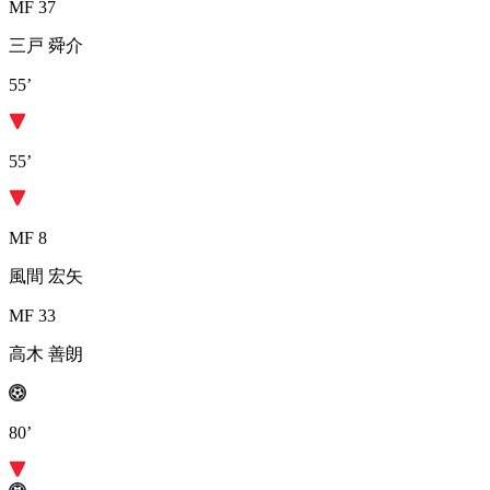
MF 37
三戸 舜介
55’
55’
MF 8
風間 宏矢
MF 33
高木 善朗
80’