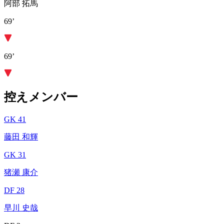
阿部 拓馬
69’
69’
控えメンバー
GK 41
藤田 和輝
GK 31
猪瀬 康介
DF 28
早川 史哉