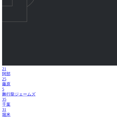
21
阿部
25
藤原
5
舞行龍ジェームズ
35
千葉
31
堀米