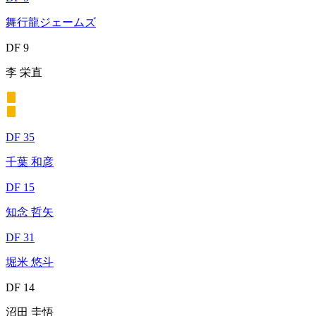
舞行龍ジェームズ
DF 9
李 栄直
DF 35
千葉 和彦
DF 15
知念 哲矢
DF 31
堀米 悠斗
DF 14
沼田 圭悟