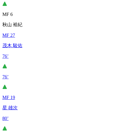
MF 6
秋山 裕紀
MF 27
茂木 駿佑
76’
76’
MF 19
星 雄次
80’