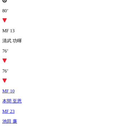
80’
MF 13
清武 功暉
76’
76’
MF 10
本間 至恩
MF 23
池田 廉