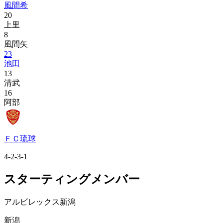
風間希
20
上里
8
風間矢
23
池田
13
清武
16
阿部
ＦＣ琉球
4-2-3-1
スターティングメンバー
アルビレックス新潟
新潟