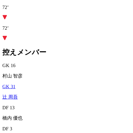
72’
72’
控えメンバー
GK 16
村山 智彦
GK 31
辻 周吾
DF 13
橋内 優也
DF 3