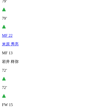
79’
79’
MF 22
米原 秀亮
MF 13
岩井 柊弥
72’
72’
FW 15