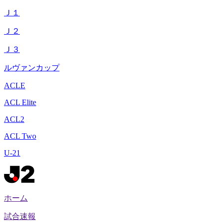
Ｊ１
Ｊ２
Ｊ３
ルヴァンカップ
ACLE
ACL Elite
ACL2
ACL Two
U-21
ホーム
試合速報