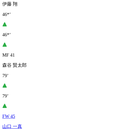
伊藤 翔
46*’
46*’
MF 41
森谷 賢太郎
79’
79’
FW 45
山口 一真