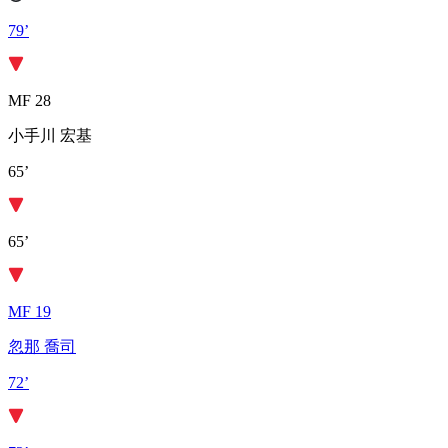
79’
MF 28
小手川 宏基
65’
65’
MF 19
忽那 喬司
72’