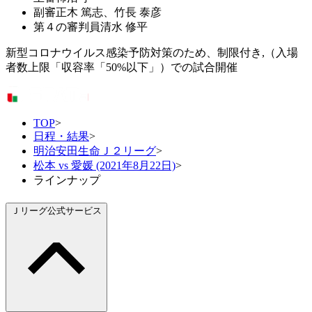
副審
正木 篤志、竹長 泰彦
第４の審判員
清水 修平
新型コロナウイルス感染予防対策のため、制限付き,（入場
者数上限「収容率「50%以下」）での試合開催
TOP
>
日程・結果
>
明治安田生命Ｊ２リーグ
>
松本 vs 愛媛 (2021年8月22日)
>
ラインナップ
Ｊリーグ公式サービス