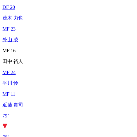
DF 20
茂木 力也
MF 23
外山 凌
MF 16
田中 裕人
MF 24
平川 怜
MF 11
近藤 貴司
79’