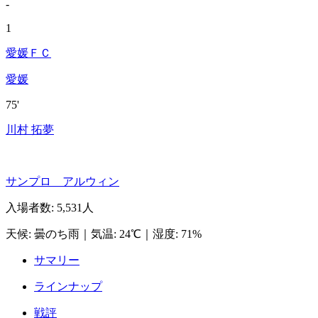
-
1
愛媛ＦＣ
愛媛
75'
川村 拓夢
サンプロ アルウィン
入場者数
:
5,531人
天候
:
曇のち雨
｜
気温
:
24℃
｜
湿度
:
71%
サマリー
ラインナップ
戦評