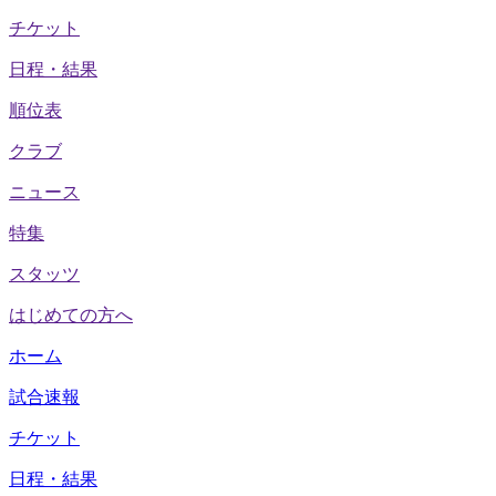
チケット
日程・結果
順位表
クラブ
ニュース
特集
スタッツ
はじめての方へ
ホーム
試合速報
チケット
日程・結果