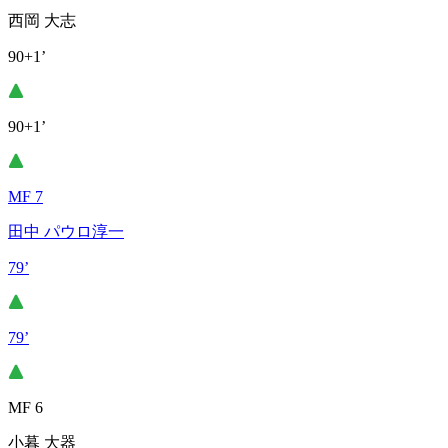
西岡 大志
90+1’
90+1’
MF 7
田中 パウロ淳一
79’
79’
MF 6
小暮 大器