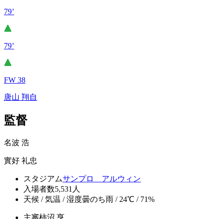
79’
79’
FW 38
唐山 翔自
監督
名波 浩
實好 礼忠
スタジアム
サンプロ アルウィン
入場者数
5,531人
天候 / 気温 / 湿度
曇のち雨 / 24℃ / 71%
主審
柿沼 亨