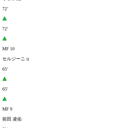
72’
72’
MF 10
セルジーニョ
65’
65’
MF 9
前田 凌佑