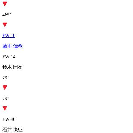
46*’
FW 10
藤本 佳希
FW 14
鈴木 国友
79’
79’
FW 40
石井 快征