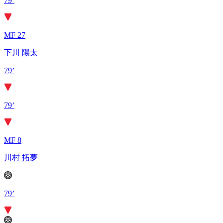
79’
MF 27
下川 陽太
79’
79’
MF 8
川村 拓夢
79’