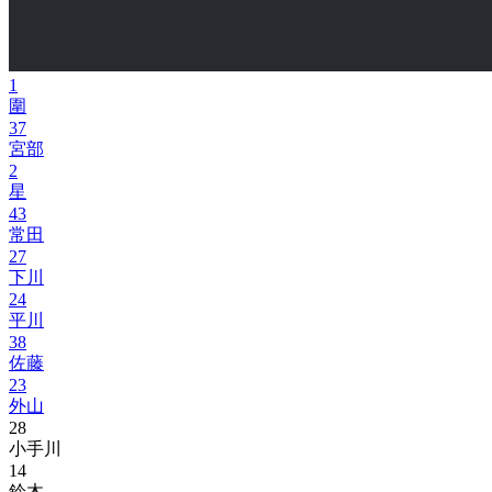
1
圍
37
宮部
2
星
43
常田
27
下川
24
平川
38
佐藤
23
外山
28
小手川
14
鈴木