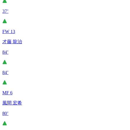
37’
FW 13
才藤 龍治
84’
84’
MF 6
風間 宏希
80’