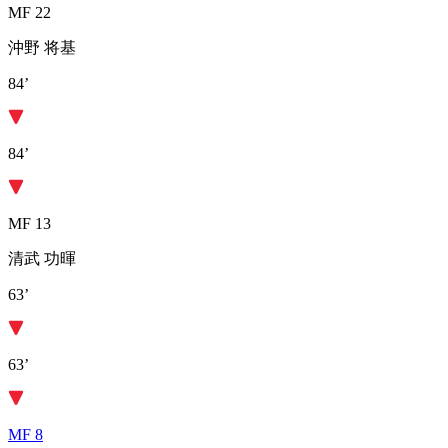
MF 22
沖野 将基
84’
84’
MF 13
清武 功暉
63’
63’
MF 8