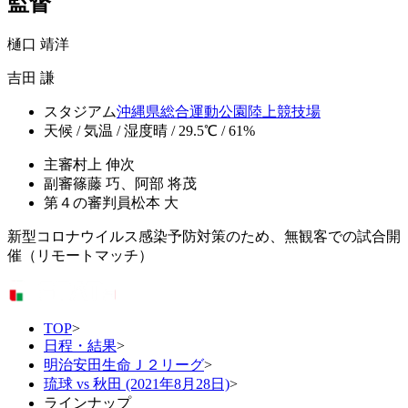
監督
樋口 靖洋
吉田 謙
スタジアム
沖縄県総合運動公園陸上競技場
天候 / 気温 / 湿度
晴 / 29.5℃ / 61%
主審
村上 伸次
副審
篠藤 巧、阿部 将茂
第４の審判員
松本 大
新型コロナウイルス感染予防対策のため、無観客での試合開
催（リモートマッチ）
TOP
>
日程・結果
>
明治安田生命Ｊ２リーグ
>
琉球 vs 秋田 (2021年8月28日)
>
ラインナップ