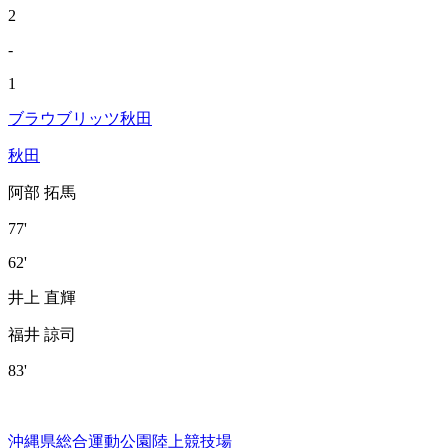
2
-
1
ブラウブリッツ秋田
秋田
阿部 拓馬
77'
62'
井上 直輝
福井 諒司
83'
沖縄県総合運動公園陸上競技場