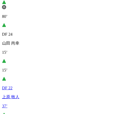
80’
DF 24
山田 尚幸
15’
15’
DF 22
上原 牧人
37’