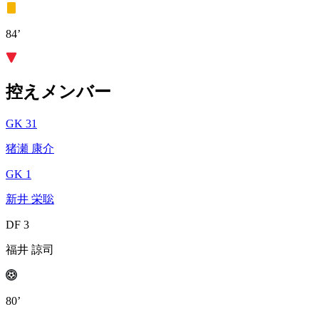
84’
控えメンバー
GK 31
猪瀬 康介
GK 1
新井 栄聡
DF 3
福井 諒司
80’