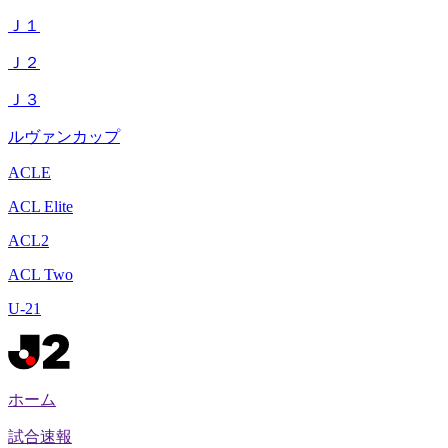
Ｊ１
Ｊ２
Ｊ３
ルヴァンカップ
ACLE
ACL Elite
ACL2
ACL Two
U-21
ホーム
試合速報