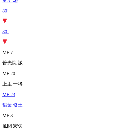
富所 悠
80’
80’
MF 7
普光院 誠
MF 20
上里 一将
MF 23
稲葉 修土
MF 8
風間 宏矢