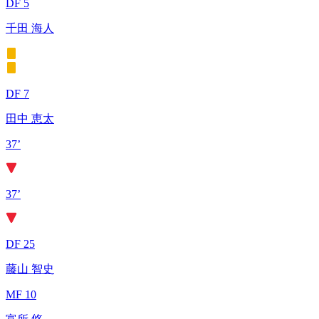
DF 5
千田 海人
DF 7
田中 恵太
37’
37’
DF 25
藤山 智史
MF 10