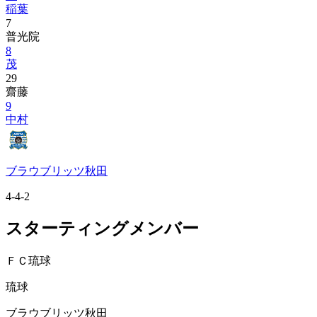
稲葉
7
普光院
8
茂
29
齋藤
9
中村
ブラウブリッツ秋田
4-4-2
スターティングメンバー
ＦＣ琉球
琉球
ブラウブリッツ秋田