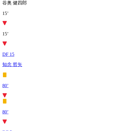
谷奥 健四郎
15’
15’
DF 15
知念 哲矢
80’
80’