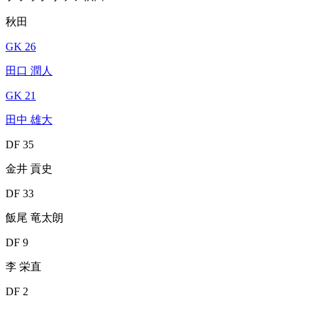
秋田
GK 26
田口 潤人
GK 21
田中 雄大
DF 35
金井 貢史
DF 33
飯尾 竜太朗
DF 9
李 栄直
DF 2