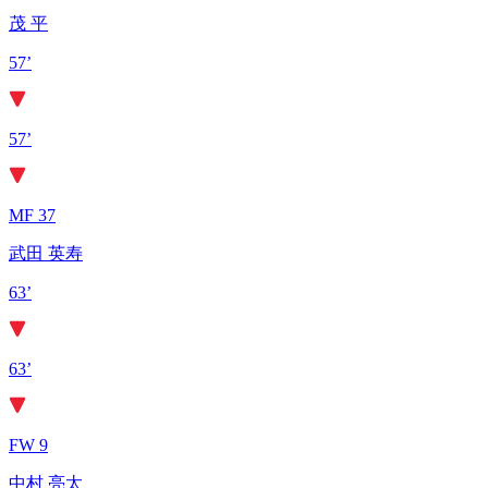
茂 平
57’
57’
MF 37
武田 英寿
63’
63’
FW 9
中村 亮太