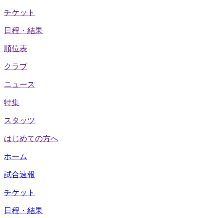
チケット
日程・結果
順位表
クラブ
ニュース
特集
スタッツ
はじめての方へ
ホーム
試合速報
チケット
日程・結果