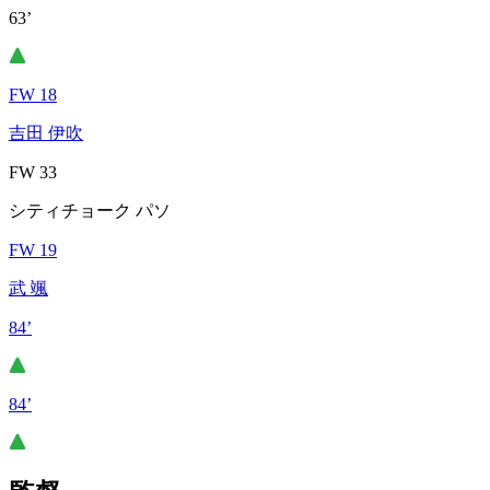
63’
FW 18
吉田 伊吹
FW 33
シティチョーク パソ
FW 19
武 颯
84’
84’