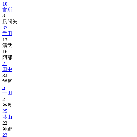
10
富所
8
風間矢
37
武田
13
清武
16
阿部
21
田中
33
飯尾
5
千田
2
谷奥
25
藤山
22
沖野
23