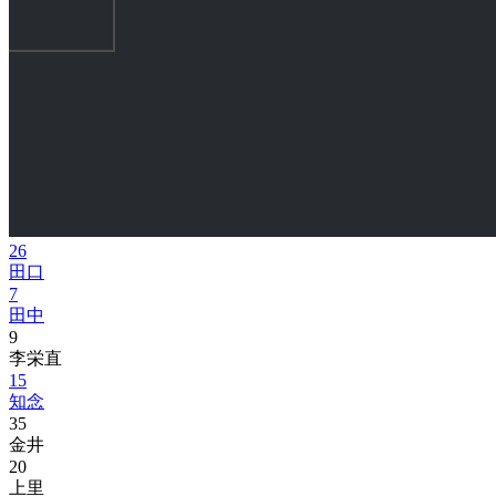
26
田口
7
田中
9
李栄直
15
知念
35
金井
20
上里