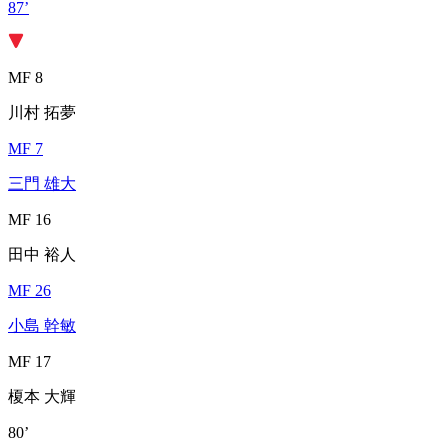
87’
MF 8
川村 拓夢
MF 7
三門 雄大
MF 16
田中 裕人
MF 26
小島 幹敏
MF 17
榎本 大輝
80’