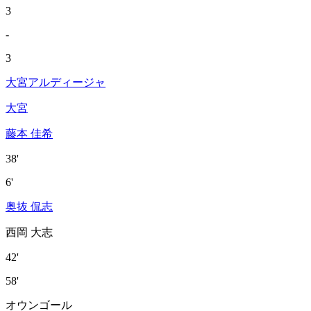
3
-
3
大宮アルディージャ
大宮
藤本 佳希
38'
6'
奥抜 侃志
西岡 大志
42'
58'
オウンゴール