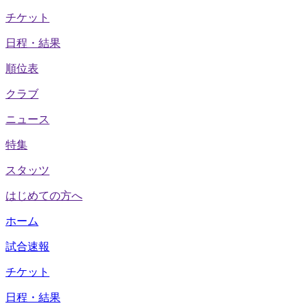
チケット
日程・結果
順位表
クラブ
ニュース
特集
スタッツ
はじめての方へ
ホーム
試合速報
チケット
日程・結果