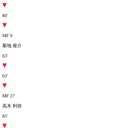
80’
MF 9
菊地 俊介
63’
63’
MF 27
高木 利弥
85’