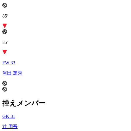
85’
85’
FW 33
河田 篤秀
控えメンバー
GK 31
辻 周吾