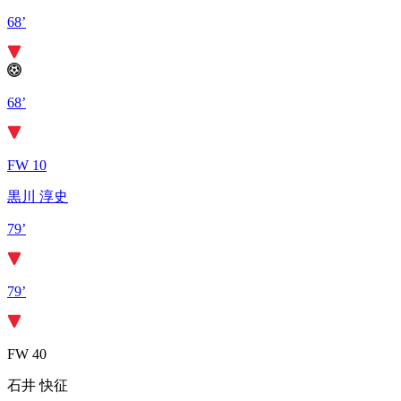
68’
68’
FW 10
黒川 淳史
79’
79’
FW 40
石井 快征