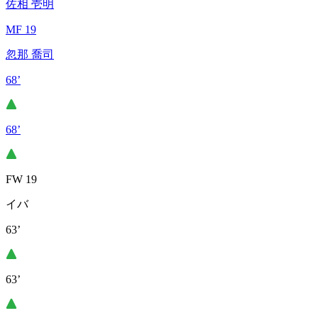
佐相 壱明
MF 19
忽那 喬司
68’
68’
FW 19
イバ
63’
63’