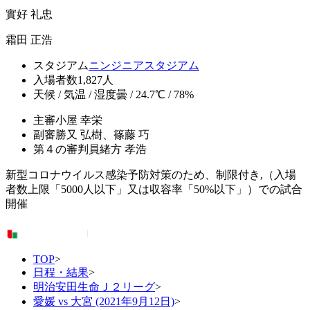
實好 礼忠
霜田 正浩
スタジアム
ニンジニアスタジアム
入場者数
1,827人
天候 / 気温 / 湿度
曇 / 24.7℃ / 78%
主審
小屋 幸栄
副審
勝又 弘樹、篠藤 巧
第４の審判員
緒方 孝浩
新型コロナウイルス感染予防対策のため、制限付き,（入場
者数上限「5000人以下」又は収容率「50%以下」）での試合
開催
TOP
>
日程・結果
>
明治安田生命Ｊ２リーグ
>
愛媛 vs 大宮 (2021年9月12日)
>