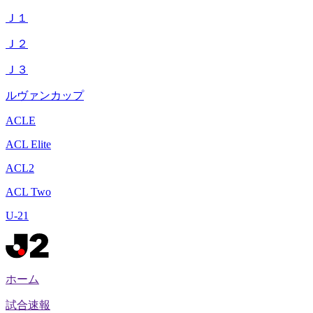
Ｊ１
Ｊ２
Ｊ３
ルヴァンカップ
ACLE
ACL Elite
ACL2
ACL Two
U-21
ホーム
試合速報