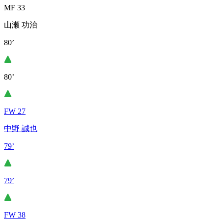
MF 33
山瀬 功治
80’
80’
FW 27
中野 誠也
79’
79’
FW 38