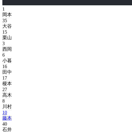
1
岡本
35
大谷
15
栗山
3
西岡
6
小暮
16
田中
17
榎本
27
高木
8
川村
10
藤本
40
石井