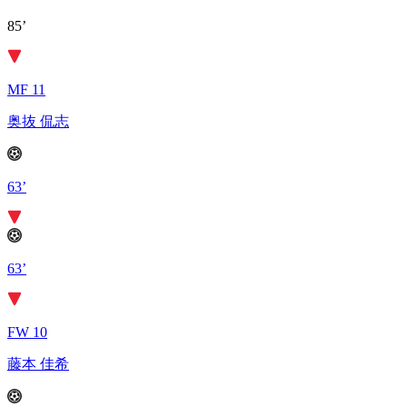
85’
MF 11
奥抜 侃志
63’
63’
FW 10
藤本 佳希