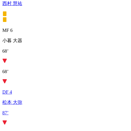
西村 慧祐
MF 6
小暮 大器
68’
68’
DF 4
松本 大弥
87’