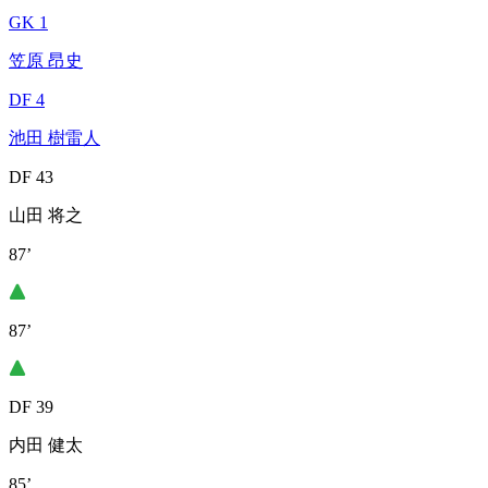
GK 1
笠原 昂史
DF 4
池田 樹雷人
DF 43
山田 将之
87’
87’
DF 39
内田 健太
85’