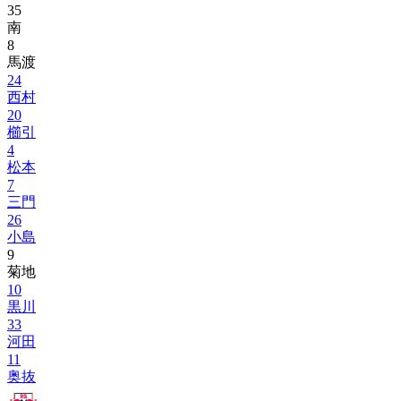
35
南
8
馬渡
24
西村
20
櫛引
4
松本
7
三門
26
小島
9
菊地
10
黒川
33
河田
11
奥抜