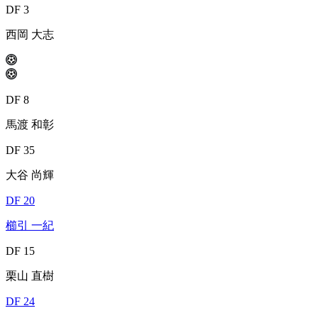
DF 3
西岡 大志
DF 8
馬渡 和彰
DF 35
大谷 尚輝
DF 20
櫛引 一紀
DF 15
栗山 直樹
DF 24