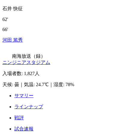
石井 快征
62'
66'
河田 篤秀
南海放送（録）
ニンジニアスタジアム
入場者数
:
1,827人
天候
:
曇
｜
気温
:
24.7℃
｜
湿度
:
78%
サマリー
ラインナップ
戦評
試合速報