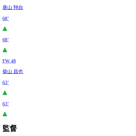
唐山 翔自
68’
68’
FW 48
柴山 昌也
63’
63’
監督