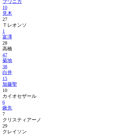
ブワニカ
10
見木
27
Ｔレオンソ
1
富澤
28
高橋
47
菊地
38
白井
15
加藤聖
10
カイオセザール
6
鍬先
7
クリスティアーノ
29
クレイソン