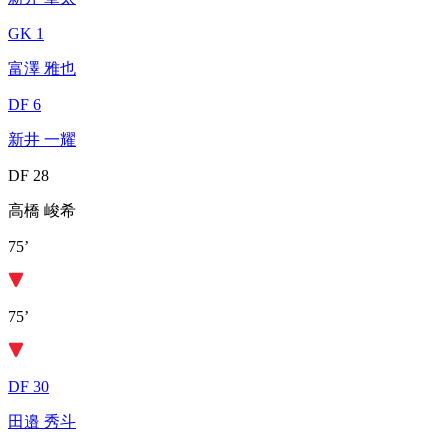
GK 1
富澤 雅也
DF 6
新井 一耀
DF 28
高橋 峻希
75’
75’
DF 30
田邉 秀斗