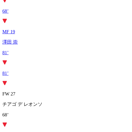
68’
MF 19
澤田 崇
81’
81’
FW 27
チアゴ デ レオンソ
68’