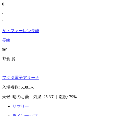
0
-
1
Ｖ・ファーレン長崎
長崎
56'
都倉 賢
フクダ電子アリーナ
入場者数
:
5,381人
天候
:
晴のち曇
｜
気温
:
25.3℃
｜
湿度
:
79%
サマリー
ラインナップ