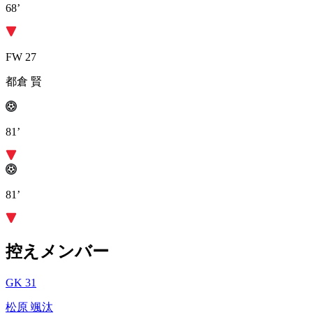
68’
FW 27
都倉 賢
81’
81’
控えメンバー
GK 31
松原 颯汰