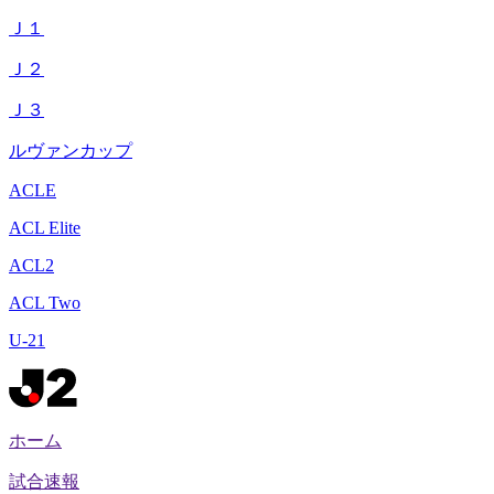
Ｊ１
Ｊ２
Ｊ３
ルヴァンカップ
ACLE
ACL Elite
ACL2
ACL Two
U-21
ホーム
試合速報