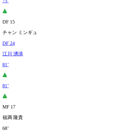
75’
DF 15
チャン ミンギュ
DF 24
江川 湧清
81’
81’
MF 17
福満 隆貴
68’