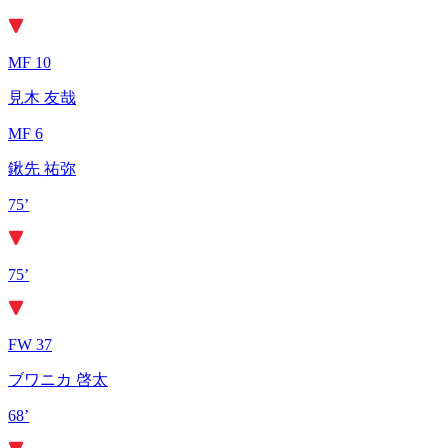
MF 10
見木 友哉
MF 6
鍬先 祐弥
75’
75’
FW 37
ブワニカ 啓太
68’