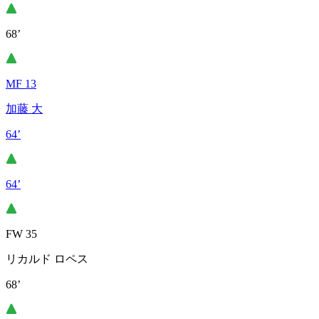
68’
MF 13
加藤 大
64’
64’
FW 35
リカルド ロペス
68’