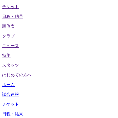
チケット
日程・結果
順位表
クラブ
ニュース
特集
スタッツ
はじめての方へ
ホーム
試合速報
チケット
日程・結果