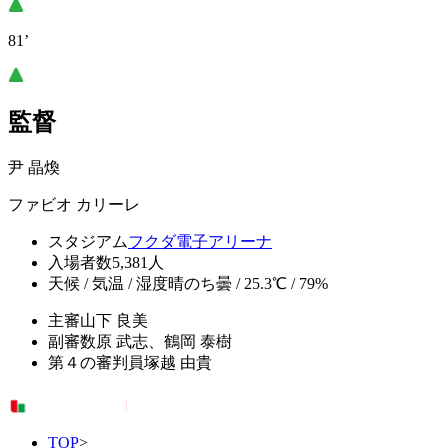
81’
監督
尹 晶煥
ファビオ カリーレ
スタジアム
フクダ電子アリーナ
入場者数
5,381人
天候 / 気温 / 湿度
晴のち曇 / 25.3℃ / 79%
主審
山下 良美
副審
数原 武志、鶴岡 泰樹
第４の審判員
塚越 由貴
TOP
>