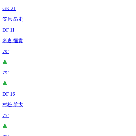
GK 21
笠原 昂史
DF 11
米倉 恒貴
79’
79’
DF 16
村松 航太
75’