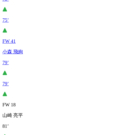
75’
FW 41
小森 飛絢
79’
79’
FW 18
山崎 亮平
81’