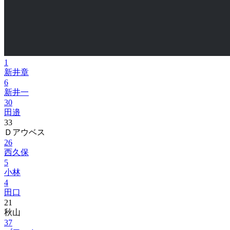
1
新井章
6
新井一
30
田邉
33
Ｄアウベス
26
西久保
5
小林
4
田口
21
秋山
37