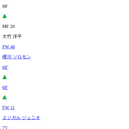
68’
MF 20
大竹 洋平
FW 40
櫻川 ソロモン
68’
68’
FW 11
エジガル ジュニオ
75’