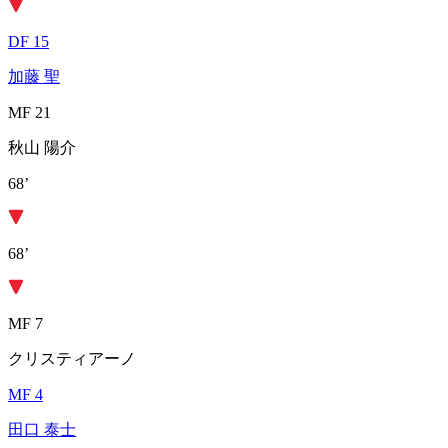
DF 15
加藤 聖
MF 21
秋山 陽介
68’
68’
MF 7
クリスティアーノ
MF 4
田口 泰士