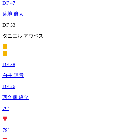
DF 47
菊地 脩太
DF 33
ダニエル アウベス
DF 38
白井 陽貴
DF 26
西久保 駿介
79’
79’