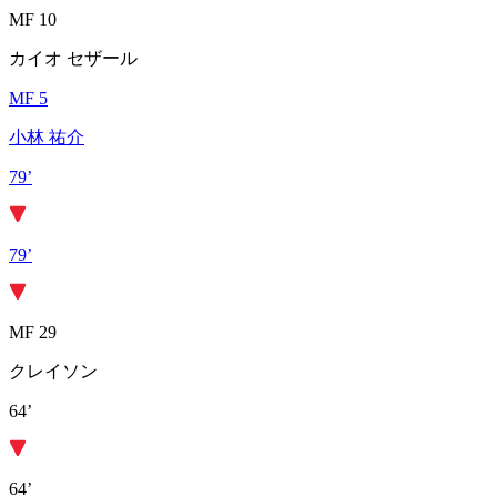
MF 10
カイオ セザール
MF 5
小林 祐介
79’
79’
MF 29
クレイソン
64’
64’