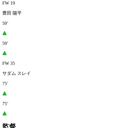
FW 19
豊田 陽平
59’
59’
FW 35
サダム スレイ
75’
75’
監督