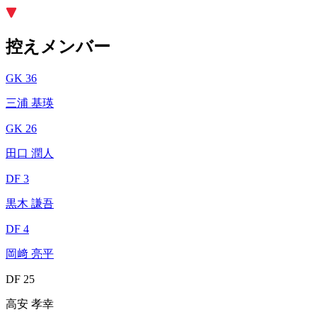
控えメンバー
GK 36
三浦 基瑛
GK 26
田口 潤人
DF 3
黒木 謙吾
DF 4
岡﨑 亮平
DF 25
高安 孝幸