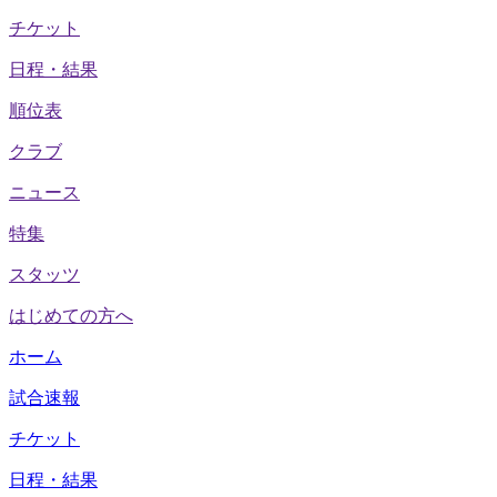
チケット
日程・結果
順位表
クラブ
ニュース
特集
スタッツ
はじめての方へ
ホーム
試合速報
チケット
日程・結果