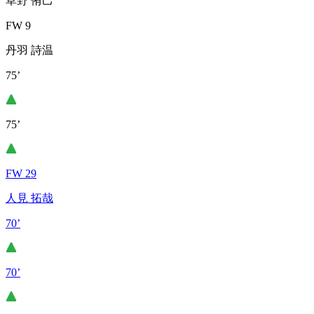
草野 侑己
FW 9
丹羽 詩温
75’
75’
FW 29
人見 拓哉
70’
70’