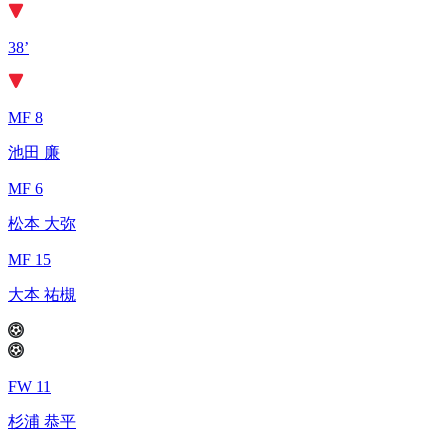
38’
MF 8
池田 廉
MF 6
松本 大弥
MF 15
大本 祐槻
FW 11
杉浦 恭平