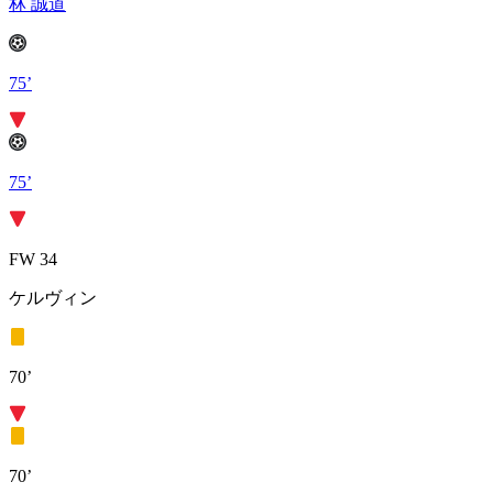
林 誠道
75’
75’
FW 34
ケルヴィン
70’
70’