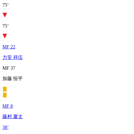
75’
75’
MF 22
力安 祥伍
MF 37
加藤 恒平
MF 8
藤村 慶太
38’