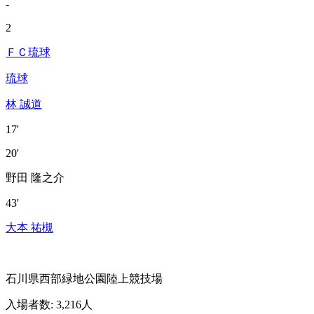
-
2
ＦＣ琉球
琉球
林 誠道
17'
20'
野田 隆之介
43'
大本 祐槻
石川県西部緑地公園陸上競技場
入場者数
:
3,216人