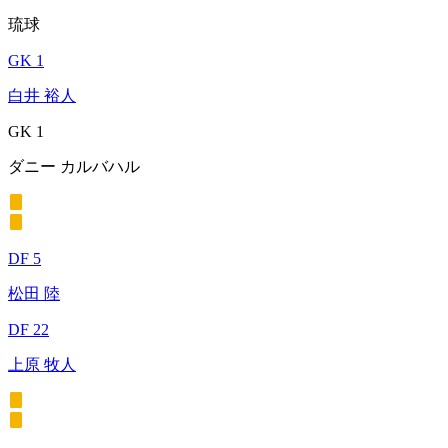
琉球
GK 1
白井 裕人
GK 1
ダニー カルバハル
DF 5
松田 陸
DF 22
上原 牧人