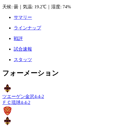
天候
:
曇
｜
気温
:
19.2℃
｜
湿度
:
74%
サマリー
ラインナップ
戦評
試合速報
スタッツ
フォーメーション
ツエーゲン金沢
4-4-2
ＦＣ琉球
4-4-2