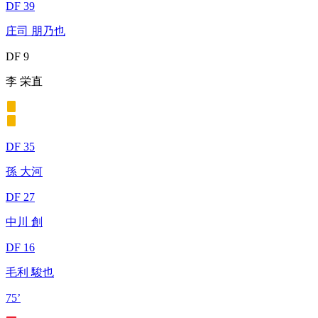
DF 39
庄司 朋乃也
DF 9
李 栄直
DF 35
孫 大河
DF 27
中川 創
DF 16
毛利 駿也
75’