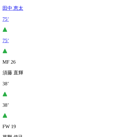
田中 恵太
75’
75’
MF 26
須藤 直輝
38’
38’
FW 19