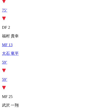
75’
DF 2
福村 貴幸
MF 13
大石 竜平
59’
59’
MF 25
武沢 一翔