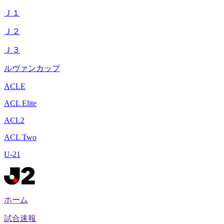
Ｊ１
Ｊ２
Ｊ３
ルヴァンカップ
ACLE
ACL Elite
ACL2
ACL Two
U-21
ホーム
試合速報