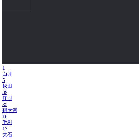
1
白井
5
松田
39
庄司
35
孫大河
16
毛利
13
大石