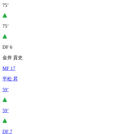
75’
75’
DF 6
金井 貢史
MF 17
平松 昇
59’
59’
DF 7