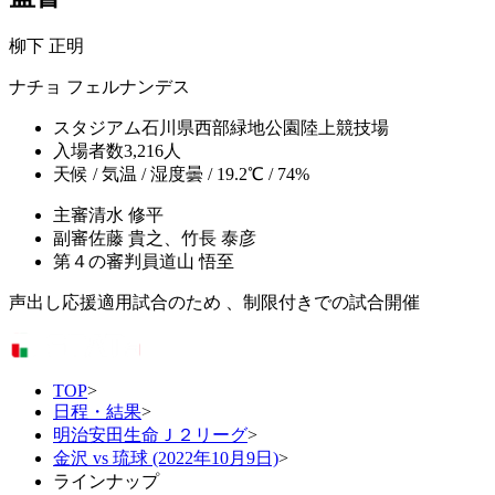
柳下 正明
ナチョ フェルナンデス
スタジアム
石川県西部緑地公園陸上競技場
入場者数
3,216人
天候 / 気温 / 湿度
曇 / 19.2℃ / 74%
主審
清水 修平
副審
佐藤 貴之、竹長 泰彦
第４の審判員
道山 悟至
声出し応援適用試合のため 、制限付きでの試合開催
TOP
>
日程・結果
>
明治安田生命Ｊ２リーグ
>
金沢 vs 琉球 (2022年10月9日)
>
ラインナップ