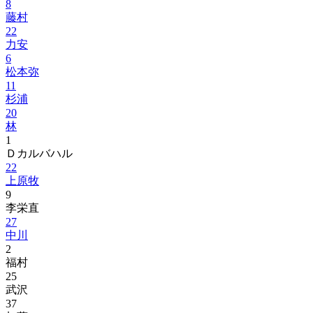
8
藤村
22
力安
6
松本弥
11
杉浦
20
林
1
Ｄカルバハル
22
上原牧
9
李栄直
27
中川
2
福村
25
武沢
37