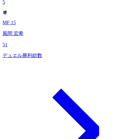
5
MF 15
風間 宏希
51
デュエル勝利総数