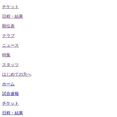
チケット
日程・結果
順位表
クラブ
ニュース
特集
スタッツ
はじめての方へ
ホーム
試合速報
チケット
日程・結果