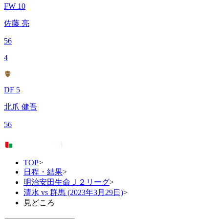
FW 10
佐藤 亮
56
4
DF 5
北爪 健吾
56
TOP
>
日程・結果
>
明治安田生命Ｊ２リーグ
>
清水 vs 群馬 (2023年3月29日)
>
見どころ