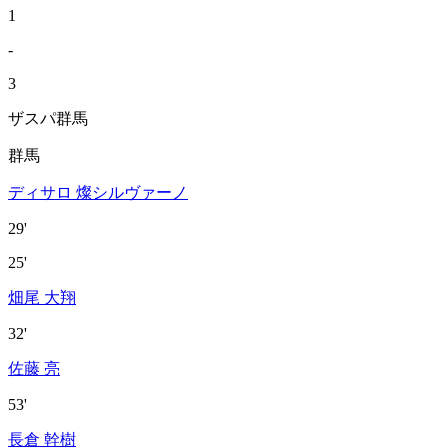
1
-
3
ザスパ群馬
群馬
ディサロ 燦シルヴァーノ
29'
25'
畑尾 大翔
32'
佐藤 亮
53'
長倉 幹樹