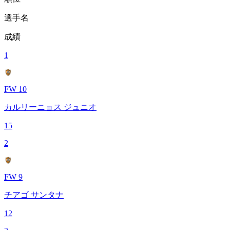
選手名
成績
1
FW 10
カルリーニョス ジュニオ
15
2
FW 9
チアゴ サンタナ
12