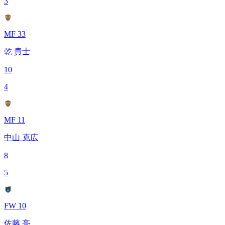
3
MF 33
乾 貴士
10
4
MF 11
中山 克広
8
5
FW 10
佐藤 亮