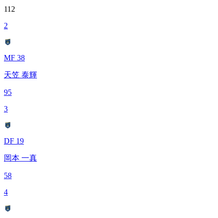
112
2
MF 38
天笠 泰輝
95
3
DF 19
岡本 一真
58
4