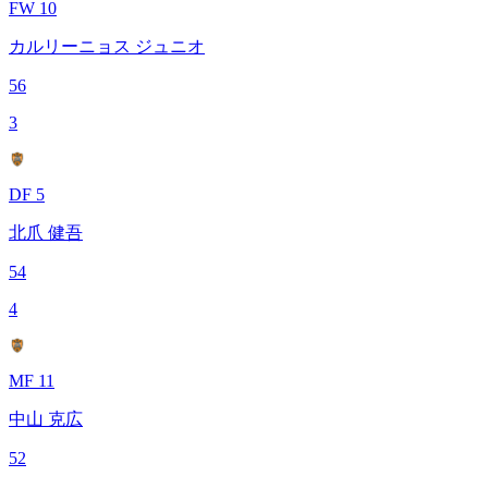
FW 10
カルリーニョス ジュニオ
56
3
DF 5
北爪 健吾
54
4
MF 11
中山 克広
52