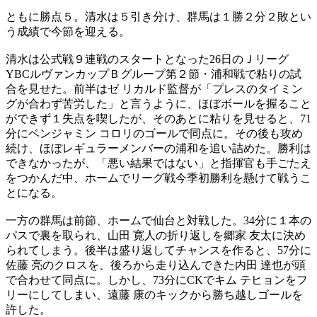
ともに勝点５。清水は５引き分け、群馬は１勝２分２敗とい
う成績で今節を迎える。
清水は公式戦９連戦のスタートとなった26日のＪリーグ
YBCルヴァンカップＢグループ第２節・浦和戦で粘りの試
合を見せた。前半はゼ リカルド監督が「プレスのタイミン
グが合わず苦労した」と言うように、ほぼボールを握ること
ができず１失点を喫したが、そのあとに粘りを見せると、71
分にベンジャミン コロリのゴールで同点に。その後も攻め
続け、ほぼレギュラーメンバーの浦和を追い詰めた。勝利は
できなかったが、「悪い結果ではない」と指揮官も手ごたえ
をつかんだ中、ホームでリーグ戦今季初勝利を懸けて戦うこ
とになる。
一方の群馬は前節、ホームで仙台と対戦した。34分に１本の
パスで裏を取られ、山田 寛人の折り返しを郷家 友太に決め
られてしまう。後半は盛り返してチャンスを作ると、57分に
佐藤 亮のクロスを、後ろから走り込んできた内田 達也が頭
で合わせて同点に。しかし、73分にCKでキム テヒョンをフ
リーにしてしまい、遠藤 康のキックから勝ち越しゴールを
許した。