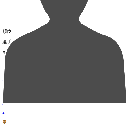
順位
選手名
成績
1
MF 33
乾 貴士
84
2