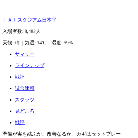
ＩＡＩスタジアム日本平
入場者数
:
8,482人
天候
:
晴
｜
気温
:
14℃
｜
湿度
:
59%
サマリー
ラインナップ
戦評
試合速報
スタッツ
見どころ
戦評
準備が実を結ぶか、改善なるか。カギはセットプレー