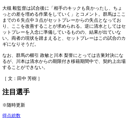
大槻 毅監督は試合後に「相手のキックも良かったし、ちょ
っとの差を埋める作業をしていく」とコメント。群馬はここ
までの６失点中３点がセットプレーからの失点となってお
り、ここを改善することが求められる。逆に清水としてはセ
ットプレーを入念に準備しているものの、結果が出ていな
い。両者の現状を踏まえると、セットプレーはこの試合のカ
ギになりそうだ。
なお、群馬の櫛引 政敏と川本 梨誉にとっては古巣対決にな
るが、川本は清水からの期限付き移籍期間中で、契約上出場
することができない。
［ 文：田中 芳樹 ］
注目選手
※随時更新
得点総数