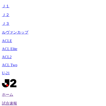
Ｊ１
Ｊ２
Ｊ３
ルヴァンカップ
ACLE
ACL Elite
ACL2
ACL Two
U-21
ホーム
試合速報