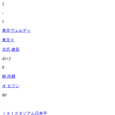
2
-
1
東京ヴェルディ
東京Ｖ
北爪 健吾
45+2'
6'
林 尚輝
オ セフン
90'
ＩＡＩスタジアム日本平