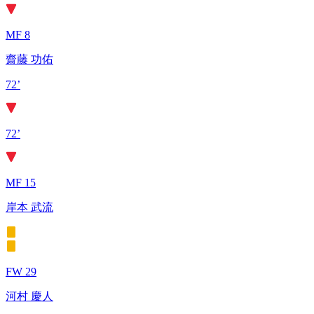
MF 8
齋藤 功佑
72’
72’
MF 15
岸本 武流
FW 29
河村 慶人