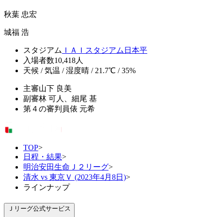
秋葉 忠宏
城福 浩
スタジアム
ＩＡＩスタジアム日本平
入場者数
10,418人
天候 / 気温 / 湿度
晴 / 21.7℃ / 35%
主審
山下 良美
副審
林 可人、細尾 基
第４の審判員
俵 元希
TOP
>
日程・結果
>
明治安田生命Ｊ２リーグ
>
清水 vs 東京Ｖ (2023年4月8日)
>
ラインナップ
Ｊリーグ公式サービス