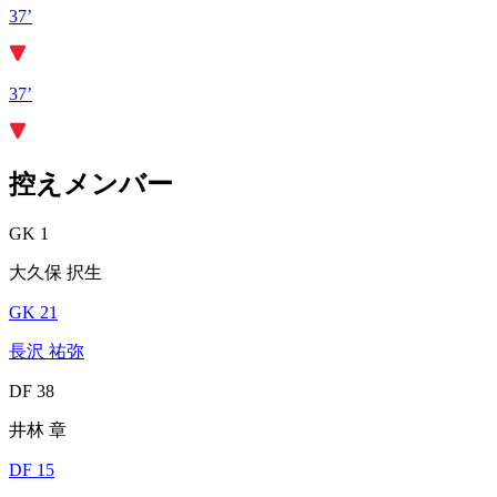
37’
37’
控えメンバー
GK 1
大久保 択生
GK 21
長沢 祐弥
DF 38
井林 章
DF 15