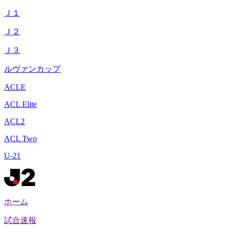
Ｊ１
Ｊ２
Ｊ３
ルヴァンカップ
ACLE
ACL Elite
ACL2
ACL Two
U-21
ホーム
試合速報