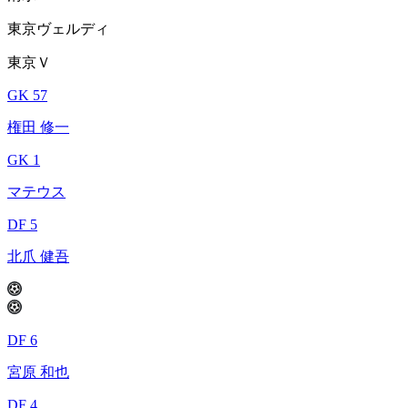
東京ヴェルディ
東京Ｖ
GK 57
権田 修一
GK 1
マテウス
DF 5
北爪 健吾
DF 6
宮原 和也
DF 4