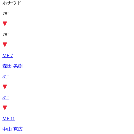
ホナウド
78’
78’
MF 7
森田 晃樹
81’
81’
MF 11
中山 克広