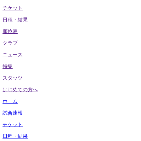
チケット
日程・結果
順位表
クラブ
ニュース
特集
スタッツ
はじめての方へ
ホーム
試合速報
チケット
日程・結果