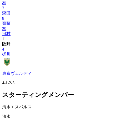
林
7
森田
8
齋藤
29
河村
11
阪野
4
梶川
東京ヴェルディ
4-1-2-3
スターティングメンバー
清水エスパルス
清水