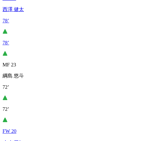
西澤 健太
78’
78’
MF 23
綱島 悠斗
72’
72’
FW 20