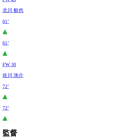
北川 航也
61’
61’
FW 30
佐川 洸介
72’
72’
監督