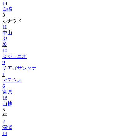
14
白崎
3
ホナウド
11
中山
33
乾
10
Ｃジュニオ
9
チアゴサンタナ
1
マテウス
6
宮原
16
山越
5
平
2
深澤
13