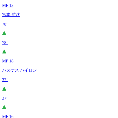
MF 13
宮本 航汰
78’
78’
MF 18
バスケス バイロン
37’
37’
MF 16