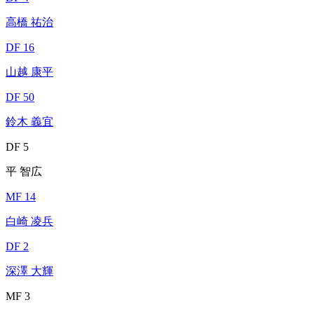
高橋 祐治
DF 16
山越 康平
DF 50
鈴木 義宜
DF 5
平 智広
MF 14
白崎 凌兵
DF 2
深澤 大輝
MF 3