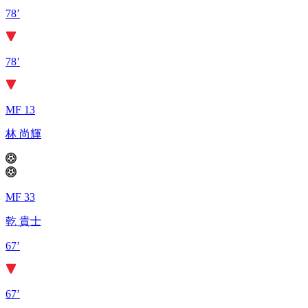
78’
78’
MF 13
林 尚輝
MF 33
乾 貴士
67’
67’