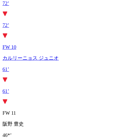
72’
72’
FW 10
カルリーニョス ジュニオ
61’
61’
FW 11
阪野 豊史
46*’