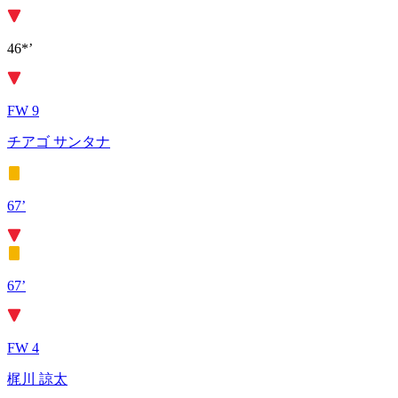
46*’
FW 9
チアゴ サンタナ
67’
67’
FW 4
梶川 諒太