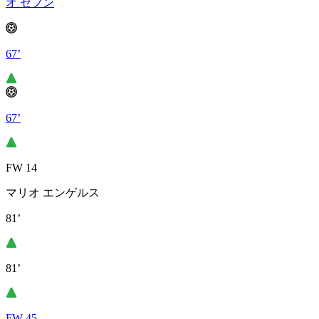
オ セフン
67’
67’
FW 14
マリオ エンゲルス
81’
81’
FW 45