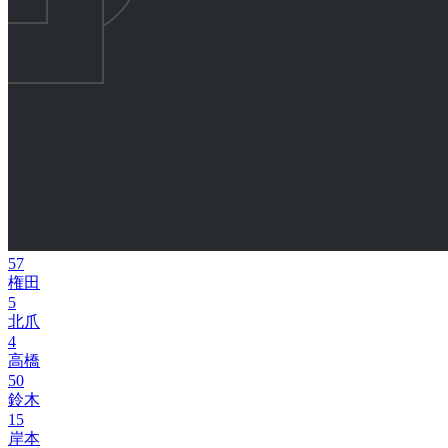
57
権田
5
北爪
4
高橋
50
鈴木
15
岸本