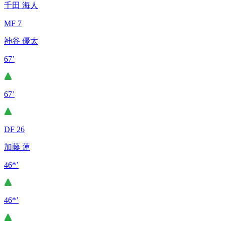
千田 海人
MF 7
神谷 優太
67’
67’
DF 26
加藤 蓮
46*’
46*’