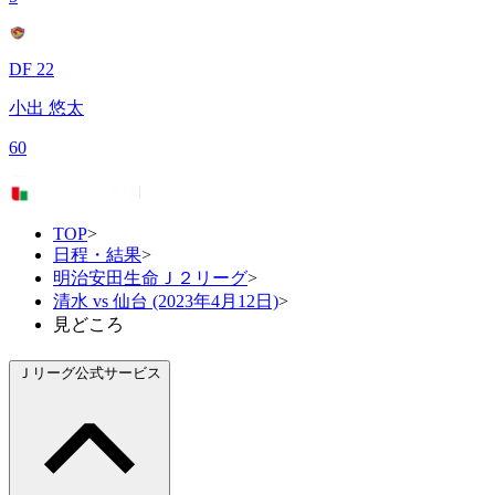
DF 22
小出 悠太
60
TOP
>
日程・結果
>
明治安田生命Ｊ２リーグ
>
清水 vs 仙台 (2023年4月12日)
>
見どころ
Ｊリーグ公式サービス