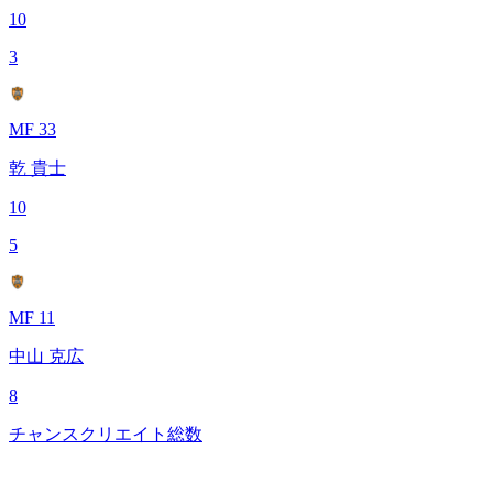
10
3
MF 33
乾 貴士
10
5
MF 11
中山 克広
8
チャンスクリエイト総数