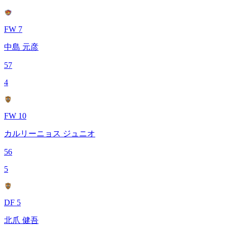
FW 7
中島 元彦
57
4
FW 10
カルリーニョス ジュニオ
56
5
DF 5
北爪 健吾