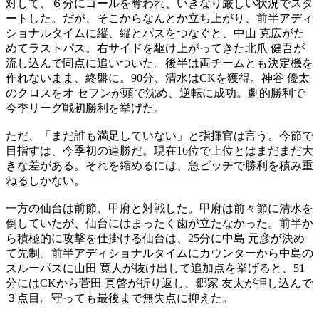
対して、６分にゴールを奪われ、いきなり厳しい状況でスタ
ートした。だが、そこからなんとか立ち上がり、前半アディ
ショナルタイムに縦、縦とパスをつなぐと、中山 克広がた
めてラストパス。右サイドを駆け上がってきた北爪 健吾が
流し込んで同点に追いついた。後半は両チームとも決定機を
作れないまま、終盤に。90分、清水はCKを獲得。神谷 優太
のクロスをオ セフンが頭で沈め、逆転に成功。劇的勝利で
今季リーグ戦初勝利を挙げた。
ただ、「まだ誰も満足していない」と指揮官は言う。今節で
目指すは、今季初の連勝だ。現在16位で上位とはまだまだ大
きな差がある。それを縮めるには、急ピッチで勝利を積み重
ねるしかない。
一方の仙台は前節、甲府と対戦した。甲府は前々節に清水を
倒していたが、仙台にはまったく歯が立たなかった。前半か
ら積極的に攻撃を仕掛ける仙台は、25分に中島 元彦が決め
て先制。前半アディショナルタイムにカウンターから中島の
スルーパスに山田 寛人が抜け出して追加点を挙げると、51
分にはCKから菅田 真啓が折り返し、郷家 友太が押し込んで
３点目。守っても最後まで無失点に抑えた。