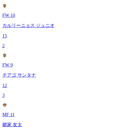
FW 10
カルリーニョス ジュニオ
15
2
FW 9
チアゴ サンタナ
12
3
MF 11
郷家 友太