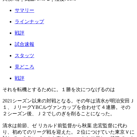
サマリー
ラインナップ
戦評
試合速報
スタッツ
見どころ
戦評
それを転機とするために。１勝を次につなげるのは
2021シーズン以来の対戦となる。その年は清水が明治安田Ｊ
１、ＪリーグYBCルヴァンカップを合わせて４連勝。その
２シーズン後、Ｊ２でしのぎを削ることになった。
清水は前節、ゼ リカルド前監督から秋葉 忠宏監督に代わ
り、初めてのリーグ戦を迎えた。２位につけていた東京Ｖに