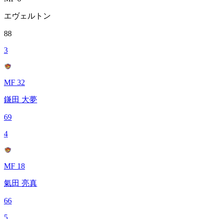
エヴェルトン
88
3
MF 32
鎌田 大夢
69
4
MF 18
氣田 亮真
66
5