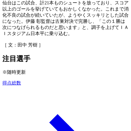
仙台はこの試合、計21本ものシュートを放っており、スコア
以上のゴールを挙げていてもおかしくなかった。これまで消
化不良の試合が続いていたが、ようやくスッキリとした試合
になった。伊藤 彰監督は古巣対決で完勝し、「この１勝は
次につなげられるものだと思います」と、調子を上げてＩＡ
Ｉスタジアム日本平に乗り込む。
［ 文：田中 芳樹 ］
注目選手
※随時更新
得点総数