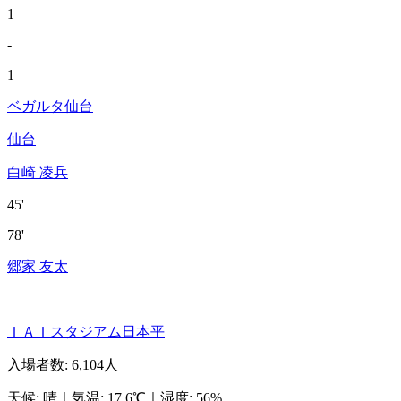
1
-
1
ベガルタ仙台
仙台
白崎 凌兵
45'
78'
郷家 友太
ＩＡＩスタジアム日本平
入場者数
:
6,104人
天候
:
晴
｜
気温
:
17.6℃
｜
湿度
:
56%