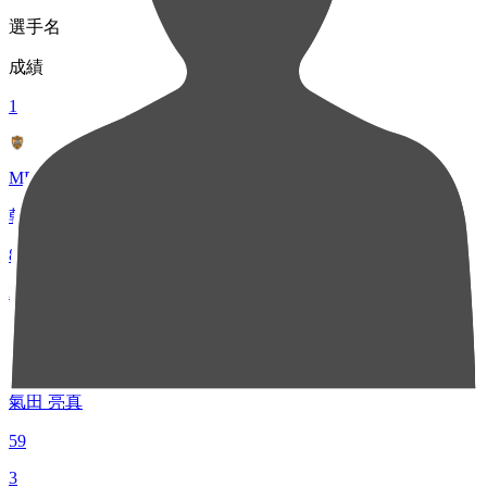
選手名
成績
1
MF 33
乾 貴士
84
2
MF 18
氣田 亮真
59
3