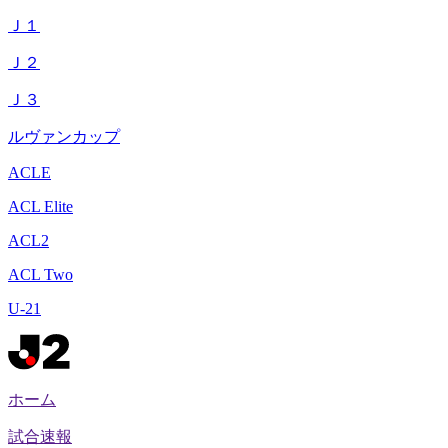
Ｊ１
Ｊ２
Ｊ３
ルヴァンカップ
ACLE
ACL Elite
ACL2
ACL Two
U-21
ホーム
試合速報