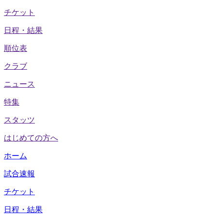
チケット
日程・結果
順位表
クラブ
ニュース
特集
スタッツ
はじめての方へ
ホーム
試合速報
チケット
日程・結果