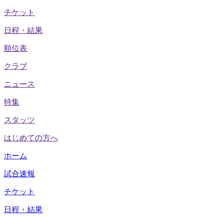
チケット
日程・結果
順位表
クラブ
ニュース
特集
スタッツ
はじめての方へ
ホーム
試合速報
チケット
日程・結果