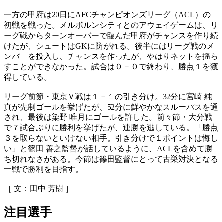
一方の甲府は20日にAFCチャンピオンズリーグ（ACL）の
初戦を戦った。メルボルンシティとのアウェイゲームは、リ
ーグ戦からターンオーバーで臨んだ甲府がチャンスを作り続
けたが、シュートはGKに防がれる。後半にはリーグ戦のメ
ンバーを投入し、チャンスを作ったが、やはりネットを揺ら
すことができなかった。試合は０－０で終わり、勝点１を獲
得している。
リーグ前節・東京Ｖ戦は１－１の引き分け。32分に宮崎 純
真が先制ゴールを挙げたが、52分に鮮やかなスルーパスを通
され、最後は染野 唯月にゴールを許した。前々節・大分戦
で７試合ぶりに勝利を挙げたが、連勝を逃している。「勝点
３を取らないといけない相手。引き分けで１ポイントは悔し
い」と篠田 善之監督が話しているように、ACLを含めて勝
ち切れなさがある。今節は篠田監督にとって古巣対決となる
一戦で勝利を目指す。
［ 文：田中 芳樹 ］
注目選手