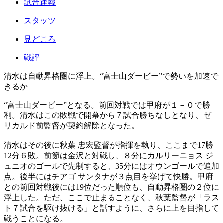
試合速報
スタッツ
見どころ
戦評
清水は自動昇格圏に浮上。“富士山ダービー”で勢いを加速で
きるか
“富士山ダービー”となる。前回対戦では甲府が１－０で勝
利。清水はこの敗戦で開幕から７試合勝ちなしとなり、ゼ
リカルド前監督が契約解除となった。
清水はその後に秋葉 忠宏監督が指揮を執り、ここまで17勝
12分６敗。前節は金沢と対戦し、８分にカルリーニョス ジ
ュニオのゴールで先制すると、35分にはオウンゴールで追加
点。後半にはチアゴ サンタナが３点目を挙げて快勝。甲府
との前回対戦後には19位だった順位も、自動昇格圏の２位に
浮上した。ただ、ここで止まることなく、秋葉監督が「ラス
ト７試合を駆け抜ける」と話すように、さらに上を目指して
戦うことになる。