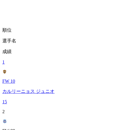
順位
選手名
成績
1
FW 10
カルリーニョス ジュニオ
15
2