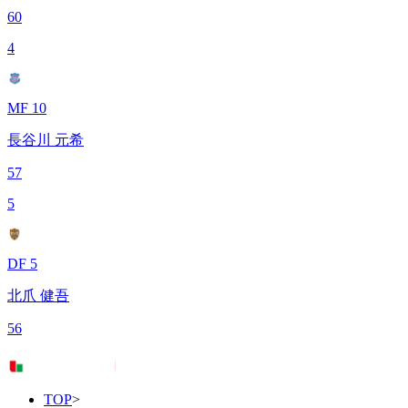
60
4
MF 10
長谷川 元希
57
5
DF 5
北爪 健吾
56
TOP
>