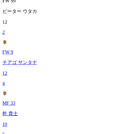
FW 99
ピーター ウタカ
12
2
FW 9
チアゴ サンタナ
12
4
MF 33
乾 貴士
10