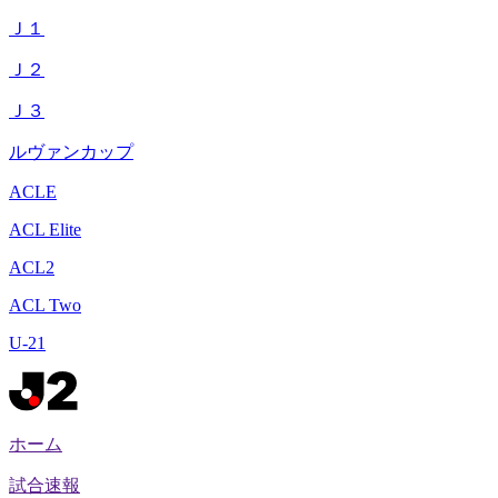
Ｊ１
Ｊ２
Ｊ３
ルヴァンカップ
ACLE
ACL Elite
ACL2
ACL Two
U-21
ホーム
試合速報