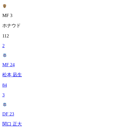
MF 3
ホナウド
112
2
MF 24
松本 凪生
84
3
DF 23
関口 正大