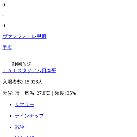
0
-
0
ヴァンフォーレ甲府
甲府
静岡放送
ＩＡＩスタジアム日本平
入場者数
:
15,026人
天候
:
晴
｜
気温
:
27.8℃
｜
湿度
:
35%
サマリー
ラインナップ
戦評