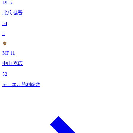
DF 5
北爪 健吾
54
5
MF 11
中山 克広
52
デュエル勝利総数