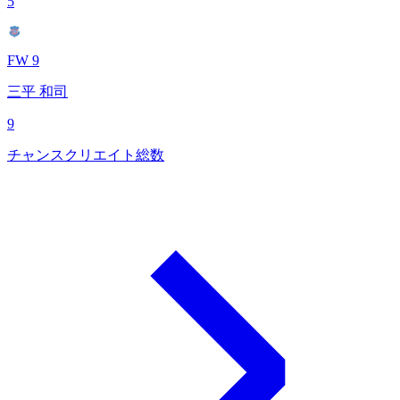
5
FW 9
三平 和司
9
チャンスクリエイト総数