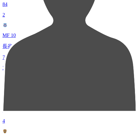
84
2
MF 10
長谷川 元希
71
3
FW 10
カルリーニョス ジュニオ
56
4