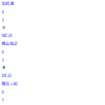
矢村 健
9
3
MF 10
横山 暁之
6
3
DF 25
櫛引 一紀
6
5