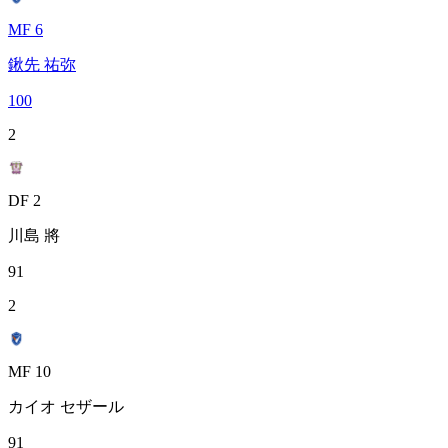
MF 6
鍬先 祐弥
100
2
DF 2
川島 將
91
2
MF 10
カイオ セザール
91