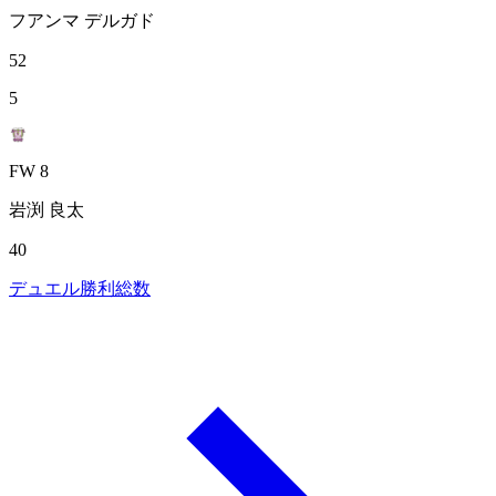
フアンマ デルガド
52
5
FW 8
岩渕 良太
40
デュエル勝利総数