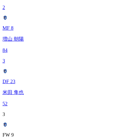
2
MF 8
増山 朝陽
84
3
DF 23
米田 隼也
52
3
FW 9