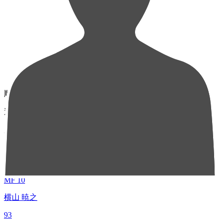
順位
選手名
成績
1
MF 10
横山 暁之
93