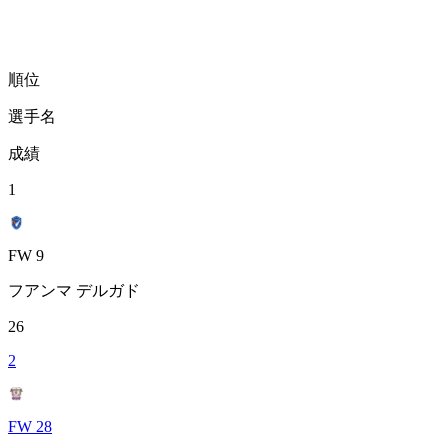
順位
選手名
成績
1
FW 9
フアンマ デルガド
26
2
FW 28