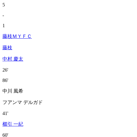
5
-
1
藤枝ＭＹＦＣ
藤枝
中村 慶太
26'
86'
中川 風希
フアンマ デルガド
41'
櫛引 一紀
60'