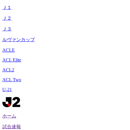
Ｊ１
Ｊ２
Ｊ３
ルヴァンカップ
ACLE
ACL Elite
ACL2
ACL Two
U-21
ホーム
試合速報