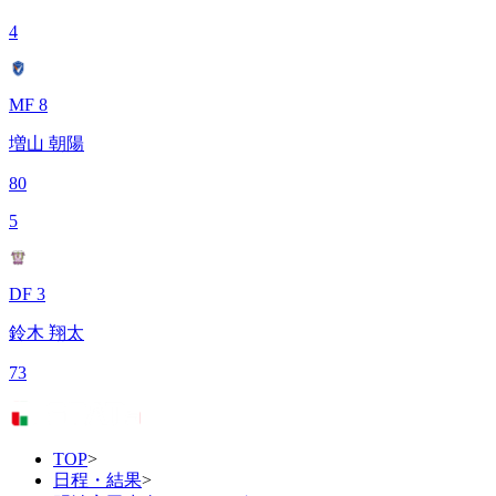
4
MF 8
増山 朝陽
80
5
DF 3
鈴木 翔太
73
TOP
>
日程・結果
>