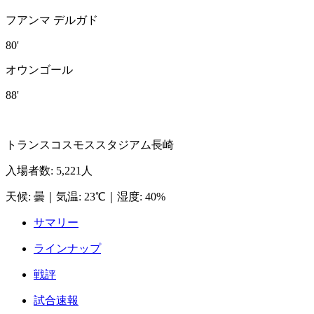
フアンマ デルガド
80'
オウンゴール
88'
トランスコスモススタジアム長崎
入場者数
:
5,221人
天候
:
曇
｜
気温
:
23℃
｜
湿度
:
40%
サマリー
ラインナップ
戦評
試合速報