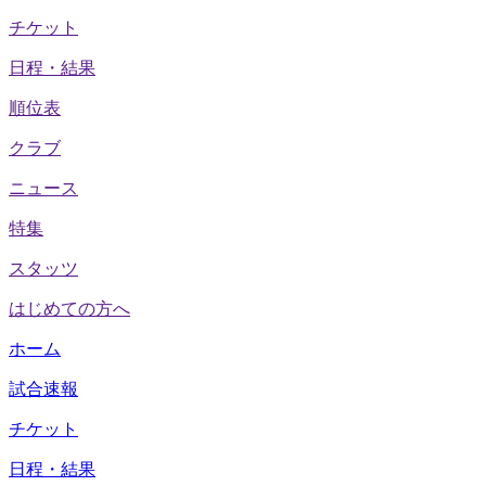
チケット
日程・結果
順位表
クラブ
ニュース
特集
スタッツ
はじめての方へ
ホーム
試合速報
チケット
日程・結果