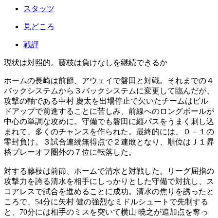
スタッツ
見どころ
戦評
現状は対照的。藤枝は負けなしを継続できるか
ホームの長崎は前節、アウェイで磐田と対戦。それまでの４
バックシステムから３バックシステムに変更して臨んだが、
攻撃の軸である中村 慶太を出場停止で欠いたチームはビル
ドアップで前進することに苦しみ、前線へのロングボールが
中心の単調な攻めに。守備でも磐田に縦パスをうまく刺し込
まれて、多くのチャンスを作られた。最終的には、０－１の
零封負け。３試合連続無得点で２連敗となり、順位はＪ１昇
格プレーオフ圏外の７位に転落した。
対する藤枝は前節、ホームで清水と対戦した。リーグ屈指の
攻撃力を誇る清水を相手にしっかりとした守備で対抗し、ス
コアレスで試合を進めることに成功。清水の焦りを誘ったと
ころで、54分に矢村 健の強烈なミドルシュートで先制する
と、70分には相手のミスを突いて横山 暁之が追加点を奪っ