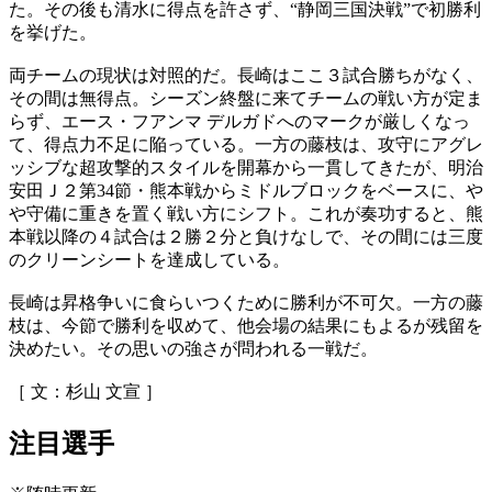
た。その後も清水に得点を許さず、“静岡三国決戦”で初勝利
を挙げた。
両チームの現状は対照的だ。長崎はここ３試合勝ちがなく、
その間は無得点。シーズン終盤に来てチームの戦い方が定ま
らず、エース・フアンマ デルガドへのマークが厳しくなっ
て、得点力不足に陥っている。一方の藤枝は、攻守にアグレ
ッシブな超攻撃的スタイルを開幕から一貫してきたが、明治
安田Ｊ２第34節・熊本戦からミドルブロックをベースに、や
や守備に重きを置く戦い方にシフト。これが奏功すると、熊
本戦以降の４試合は２勝２分と負けなしで、その間には三度
のクリーンシートを達成している。
長崎は昇格争いに食らいつくために勝利が不可欠。一方の藤
枝は、今節で勝利を収めて、他会場の結果にもよるが残留を
決めたい。その思いの強さが問われる一戦だ。
［ 文：杉山 文宣 ］
注目選手