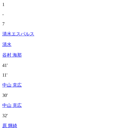
1
-
7
清水エスパルス
清水
谷村 海那
41'
11'
中山 克広
30'
中山 克広
32'
原 輝綺