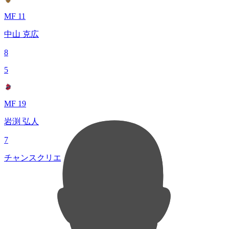
MF 11
中山 克広
8
5
MF 19
岩渕 弘人
7
チャンスクリエイト総数