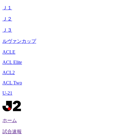
Ｊ１
Ｊ２
Ｊ３
ルヴァンカップ
ACLE
ACL Elite
ACL2
ACL Two
U-21
ホーム
試合速報