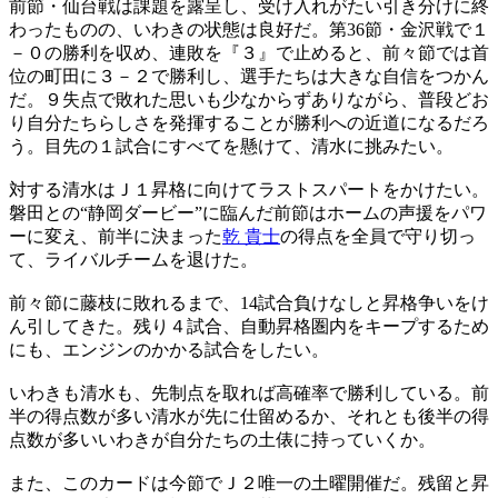
前節・仙台戦は課題を露呈し、受け入れがたい引き分けに終
わったものの、いわきの状態は良好だ。第36節・金沢戦で１
－０の勝利を収め、連敗を『３』で止めると、前々節では首
位の町田に３－２で勝利し、選手たちは大きな自信をつかん
だ。９失点で敗れた思いも少なからずありながら、普段どお
り自分たちらしさを発揮することが勝利への近道になるだろ
う。目先の１試合にすべてを懸けて、清水に挑みたい。
対する清水はＪ１昇格に向けてラストスパートをかけたい。
磐田との“静岡ダービー”に臨んだ前節はホームの声援をパワ
ーに変え、前半に決まった
乾 貴士
の得点を全員で守り切っ
て、ライバルチームを退けた。
前々節に藤枝に敗れるまで、14試合負けなしと昇格争いをけ
ん引してきた。残り４試合、自動昇格圏内をキープするため
にも、エンジンのかかる試合をしたい。
いわきも清水も、先制点を取れば高確率で勝利している。前
半の得点数が多い清水が先に仕留めるか、それとも後半の得
点数が多いいわきが自分たちの土俵に持っていくか。
また、このカードは今節でＪ２唯一の土曜開催だ。残留と昇