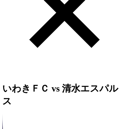
いわきＦＣ
vs
清水エスパル
ス