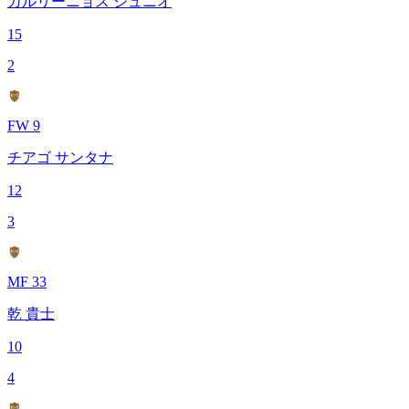
カルリーニョス ジュニオ
15
2
FW 9
チアゴ サンタナ
12
3
MF 33
乾 貴士
10
4