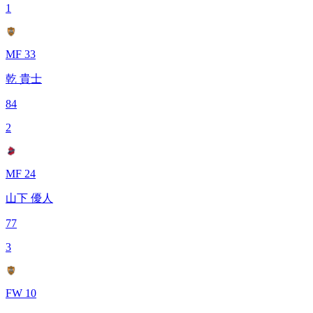
1
MF 33
乾 貴士
84
2
MF 24
山下 優人
77
3
FW 10