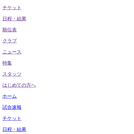
チケット
日程・結果
順位表
クラブ
ニュース
特集
スタッツ
はじめての方へ
ホーム
試合速報
チケット
日程・結果