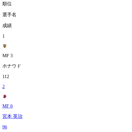
順位
選手名
成績
1
MF 3
ホナウド
112
2
MF 6
宮本 英治
96