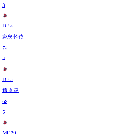
3
DF 4
家泉 怜依
74
4
DF 3
遠藤 凌
68
5
MF 20