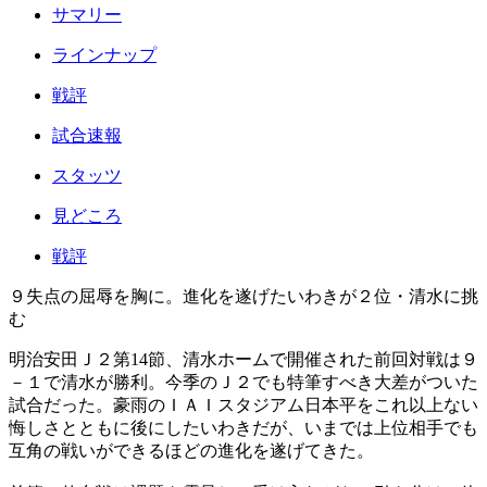
サマリー
ラインナップ
戦評
試合速報
スタッツ
見どころ
戦評
９失点の屈辱を胸に。進化を遂げたいわきが２位・清水に挑
む
明治安田Ｊ２第14節、清水ホームで開催された前回対戦は９
－１で清水が勝利。今季のＪ２でも特筆すべき大差がついた
試合だった。豪雨のＩＡＩスタジアム日本平をこれ以上ない
悔しさとともに後にしたいわきだが、いまでは上位相手でも
互角の戦いができるほどの進化を遂げてきた。