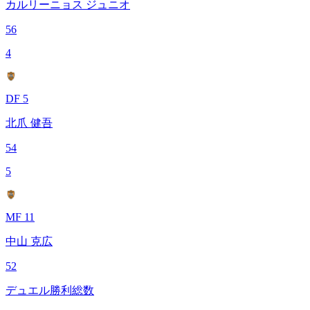
カルリーニョス ジュニオ
56
4
DF 5
北爪 健吾
54
5
MF 11
中山 克広
52
デュエル勝利総数