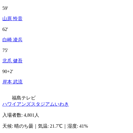
59'
山原 怜音
62'
白崎 凌兵
75'
北爪 健吾
90+2'
岸本 武流
福島テレビ
ハワイアンズスタジアムいわき
入場者数
:
4,801人
天候
:
晴のち曇
｜
気温
:
21.7℃
｜
湿度
:
41%