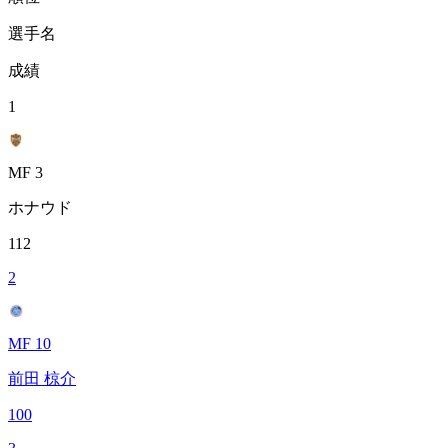
選手名
成績
1
MF 3
ホナウド
112
2
MF 10
前田 椋介
100