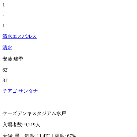
1
-
1
清水エスパルス
清水
安藤 瑞季
62'
81'
チアゴ サンタナ
ケーズデンキスタジアム水戸
入場者数
:
9,219人
天候
:
曇
｜
気温
:
11.4℃
｜
湿度
:
67%