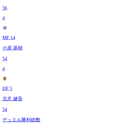
56
4
MF 14
小原 基樹
54
4
DF 5
北爪 健吾
54
デュエル勝利総数