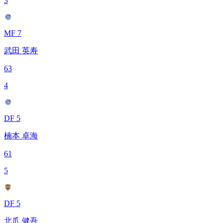
3
MF 7
武田 英寿
63
4
DF 5
楠本 卓海
61
5
DF 5
北爪 健吾