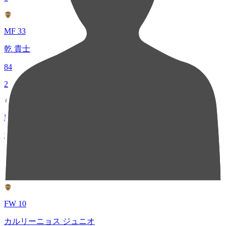
MF 33
乾 貴士
84
2
MF 7
武田 英寿
69
3
FW 10
カルリーニョス ジュニオ