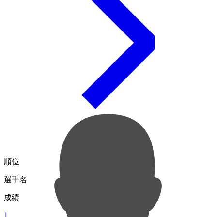
順位
選手名
成績
1