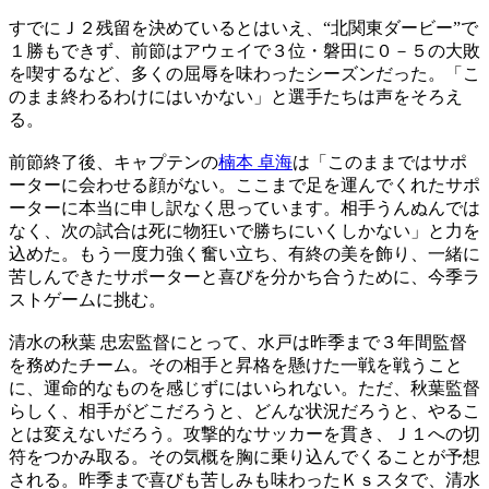
すでにＪ２残留を決めているとはいえ、“北関東ダービー”で
１勝もできず、前節はアウェイで３位・磐田に０－５の大敗
を喫するなど、多くの屈辱を味わったシーズンだった。「こ
のまま終わるわけにはいかない」と選手たちは声をそろえ
る。
前節終了後、キャプテンの
楠本 卓海
は「このままではサポ
ーターに会わせる顔がない。ここまで足を運んでくれたサポ
ーターに本当に申し訳なく思っています。相手うんぬんでは
なく、次の試合は死に物狂いで勝ちにいくしかない」と力を
込めた。もう一度力強く奮い立ち、有終の美を飾り、一緒に
苦しんできたサポーターと喜びを分かち合うために、今季ラ
ストゲームに挑む。
清水の秋葉 忠宏監督にとって、水戸は昨季まで３年間監督
を務めたチーム。その相手と昇格を懸けた一戦を戦うこと
に、運命的なものを感じずにはいられない。ただ、秋葉監督
らしく、相手がどこだろうと、どんな状況だろうと、やるこ
とは変えないだろう。攻撃的なサッカーを貫き、Ｊ１への切
符をつかみ取る。その気概を胸に乗り込んでくることが予想
される。昨季まで喜びも苦しみも味わったＫｓスタで、清水