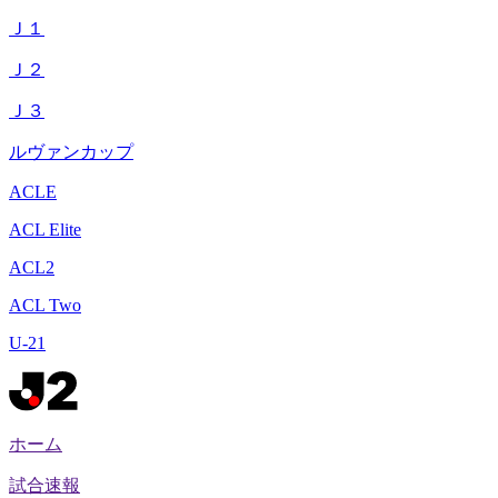
Ｊ１
Ｊ２
Ｊ３
ルヴァンカップ
ACLE
ACL Elite
ACL2
ACL Two
U-21
ホーム
試合速報