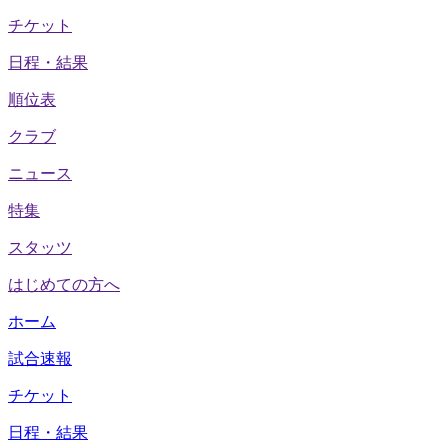
チケット
日程・結果
順位表
クラブ
ニュース
特集
スタッツ
はじめての方へ
ホーム
試合速報
チケット
日程・結果