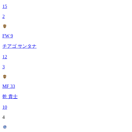
15
2
FW 9
チアゴ サンタナ
12
3
MF 33
乾 貴士
10
4