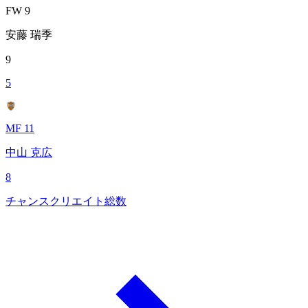
FW 9
安藤 瑞季
9
5
MF 11
中山 克広
8
チャンスクリエイト総数