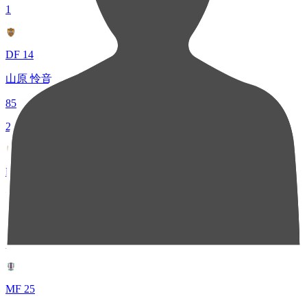
1
DF 14
山原 怜音
85
2
MF 33
乾 貴士
63
3
MF 25