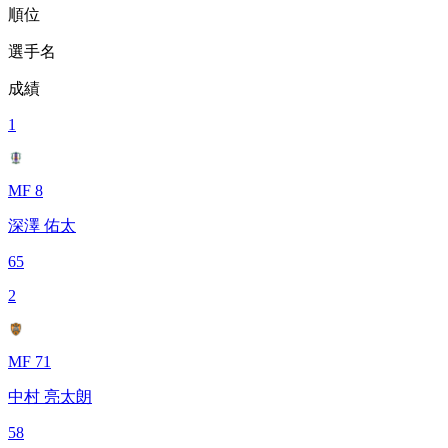
順位
選手名
成績
1
MF 8
深澤 佑太
65
2
MF 71
中村 亮太朗
58