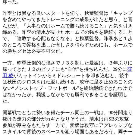
帰った。
昨季とは異なる良いスタートを切り、秋葉監督は「キャンプ
を含めてやってきたトレーニングの成果が出たと思う」と喜
んだが、「大事なのはホームで勝ち続けること」と気を引き
締める。昨季の清水が見せたホームでの強さを継続すること
で、「連敗する心配もなくなる」と秋葉監督。昨季あと１歩
のところで昇格を逃した悔しさを晴らすためにも、ホームで
の勝ちグセは必要不可欠だ。
一方、昨季圧倒的な強さでＪ３を制した愛媛は、３年ぶりに
帰ってきたＪ２のピッチにも“自信”を持ち込んだ。29分に
窪
田 稜
がカットインからミドルシュートを叩き込むと、後半
は秋田のクロスをはね返し続ける。攻守に足を止めることの
ない“ノンストップ・フットボール”を終始継続できたわけで
はなかったが、我慢しながらでも勝利できることを証明し
た。
開幕戦でともに勢いを得たチーム同士の一戦は、90分間走り
抜ける走力の部分がカギとなりそうだ。清水は両SBの攻撃
参加が厚みをもたらす一方で、愛媛は攻守にアグレッシブな
スタイルで背後のスペースを狙う場面もあるだろう。両チー