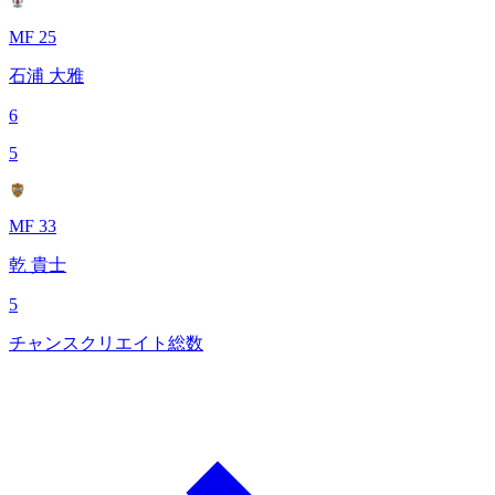
MF 25
石浦 大雅
6
5
MF 33
乾 貴士
5
チャンスクリエイト総数