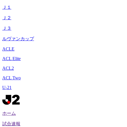
Ｊ１
Ｊ２
Ｊ３
ルヴァンカップ
ACLE
ACL Elite
ACL2
ACL Two
U-21
ホーム
試合速報