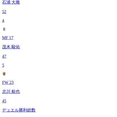
石浦 大雅
52
4
MF 17
茂木 駿佑
47
5
FW 23
北川 航也
45
デュエル勝利総数