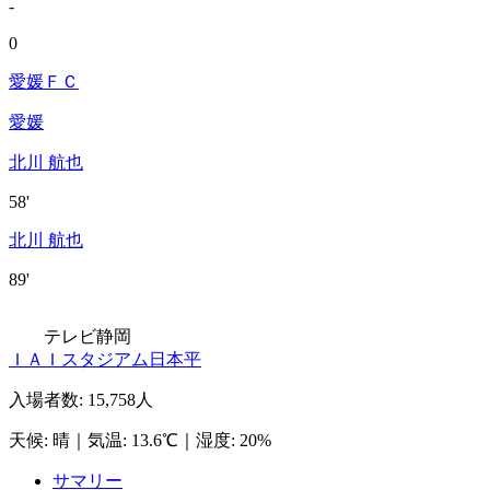
-
0
愛媛ＦＣ
愛媛
北川 航也
58'
北川 航也
89'
テレビ静岡
ＩＡＩスタジアム日本平
入場者数
:
15,758人
天候
:
晴
｜
気温
:
13.6℃
｜
湿度
:
20%
サマリー