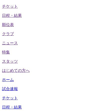
チケット
日程・結果
順位表
クラブ
ニュース
特集
スタッツ
はじめての方へ
ホーム
試合速報
チケット
日程・結果