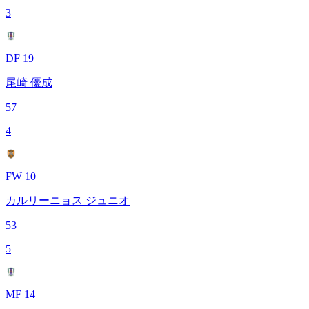
3
DF 19
尾崎 優成
57
4
FW 10
カルリーニョス ジュニオ
53
5
MF 14