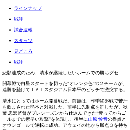
ラインナップ
戦評
試合速報
スタッツ
見どころ
戦評
悲願達成のため、清水が継続したいホームでの勝ちグセ
開幕戦で白星スタートを切った“オレンジ色”の２チームが、
連勝を懸けてＩＡＩスタジアム日本平のピッチで激突する。
清水にとってはホーム開幕戦だ。前節は、昨季終盤戦で苦汁
を飲まされた熊本と対戦した。前半に先制点を許したが、秋
葉 忠宏監督がプレシーズンから仕込んできた“奪ってからゴ
ールまでの素早い攻撃”を体現し、後半に
山原 怜音
の得点と
オウンゴールで逆転に成功。アウェイの地から勝点３を持ち