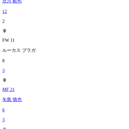
北川 航也
12
2
FW 11
ルーカス ブラガ
8
3
MF 21
矢島 慎也
6
3