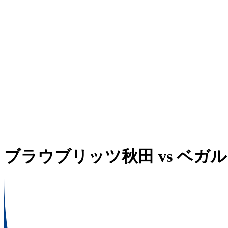
ブラウブリッツ秋田
vs
ベガル