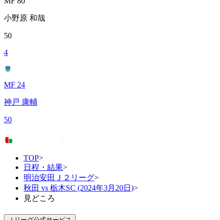
MF 80
小野原 和哉
50
4
MF 24
神戸 康輔
50
TOP
>
日程・結果
>
明治安田Ｊ２リーグ
>
秋田 vs 栃木SC (2024年3月20日)
>
見どころ
Ｊリーグ公式サービス