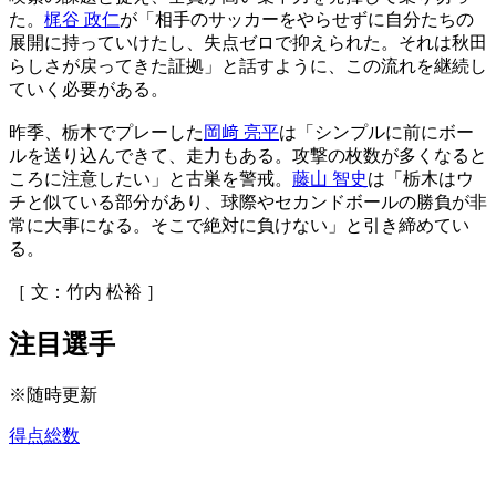
た。
梶谷 政仁
が「相手のサッカーをやらせずに自分たちの
展開に持っていけたし、失点ゼロで抑えられた。それは秋田
らしさが戻ってきた証拠」と話すように、この流れを継続し
ていく必要がある。
昨季、栃木でプレーした
岡﨑 亮平
は「シンプルに前にボー
ルを送り込んできて、走力もある。攻撃の枚数が多くなると
ころに注意したい」と古巣を警戒。
藤山 智史
は「栃木はウ
チと似ている部分があり、球際やセカンドボールの勝負が非
常に大事になる。そこで絶対に負けない」と引き締めてい
る。
［ 文：竹内 松裕 ］
注目選手
※随時更新
得点総数