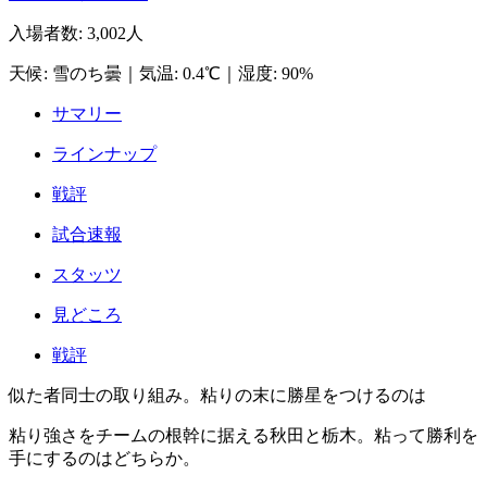
入場者数
:
3,002人
天候
:
雪のち曇
｜
気温
:
0.4℃
｜
湿度
:
90%
サマリー
ラインナップ
戦評
試合速報
スタッツ
見どころ
戦評
似た者同士の取り組み。粘りの末に勝星をつけるのは
粘り強さをチームの根幹に据える秋田と栃木。粘って勝利を
手にするのはどちらか。