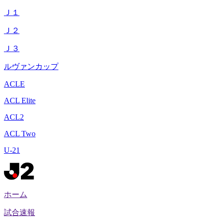
Ｊ１
Ｊ２
Ｊ３
ルヴァンカップ
ACLE
ACL Elite
ACL2
ACL Two
U-21
ホーム
試合速報