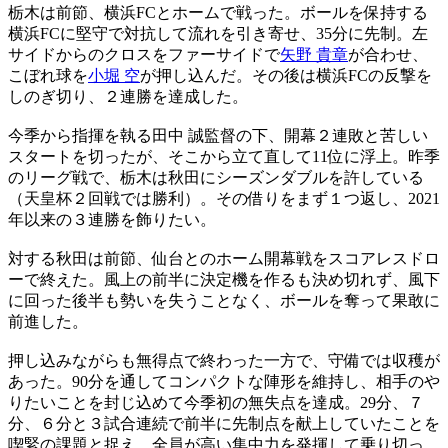
栃木は前節、横浜FCとホームで戦った。ボールを保持する
横浜FCに堅守で対抗して流れを引き寄せ、35分に先制。左
サイドからのクロスをファーサイドで
矢野 貴章
が合わせ、
こぼれ球を
小堀 空
が押し込んだ。その後は横浜FCの反撃を
しのぎ切り、２連勝を達成した。
今季から指揮を執る田中 誠監督の下、開幕２連敗と苦しい
スタートを切ったが、そこから立て直して11位に浮上。昨季
のリーグ戦で、栃木は秋田にシーズンダブルを許している
（天皇杯２回戦では勝利）。その借りをまず１つ返し、2021
年以来の３連勝を飾りたい。
対する秋田は前節、仙台とのホーム開幕戦をスコアレスドロ
ーで終えた。風上の前半に決定機を作るも決め切れず、風下
に回った後半も勢いを失うことなく、ボールを奪って果敢に
前進した。
押し込みながらも無得点で終わった一方で、守備では収穫が
あった。90分を通してコンパクトな陣形を維持し、相手のや
りたいことを封じ込めて今季初の無失点を達成。29分、７
分、６分と３試合連続で前半に先制点を献上していたことを
喫緊の課題と捉え、全員が高い集中力を発揮して乗り切っ