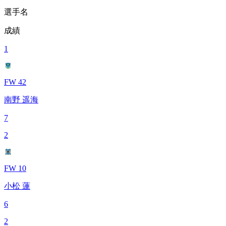
選手名
成績
1
FW 42
南野 遥海
7
2
FW 10
小松 蓮
6
2