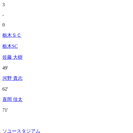
3
-
0
栃木ＳＣ
栃木SC
佐藤 大樹
49'
河野 貴志
62'
喜岡 佳太
71'
ソユースタジアム