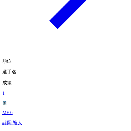
順位
選手名
成績
1
MF 6
諸岡 裕人