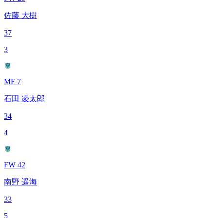
佐藤 大樹
37
3
MF 7
石田 凌太郎
34
4
FW 42
南野 遥海
33
5