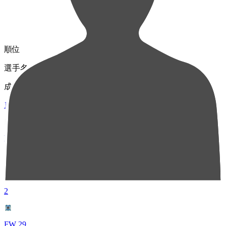
順位
選手名
成績
1
MF 6
諸岡 裕人
39
2
FW 29