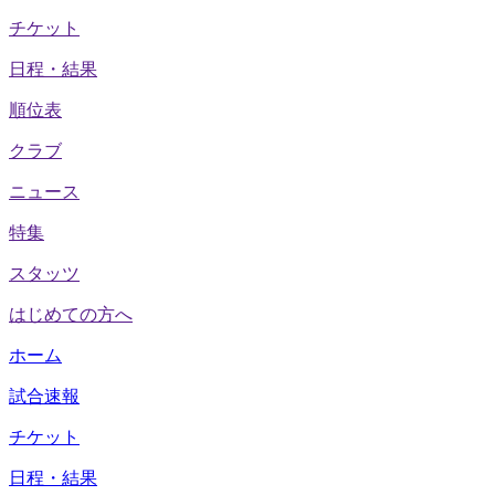
チケット
日程・結果
順位表
クラブ
ニュース
特集
スタッツ
はじめての方へ
ホーム
試合速報
チケット
日程・結果