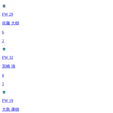
FW 29
佐藤 大樹
6
2
FW 32
宮崎 鴻
6
5
FW 19
大島 康樹