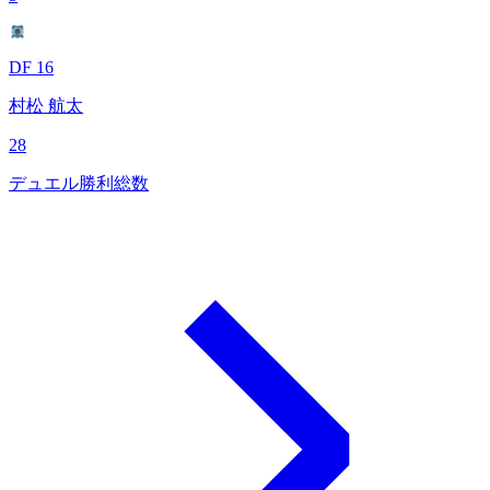
DF 16
村松 航太
28
デュエル勝利総数