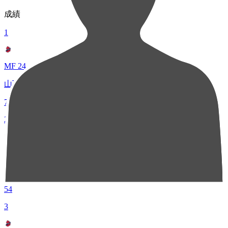
成績
1
MF 24
山下 優人
72
2
FW 7
中島 元彦
54
3