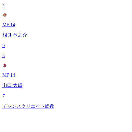
4
MF 14
相良 竜之介
9
5
MF 14
山口 大輝
7
チャンスクリエイト総数