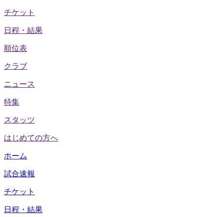
チケット
日程・結果
順位表
クラブ
ニュース
特集
スタッツ
はじめての方へ
ホーム
試合速報
チケット
日程・結果