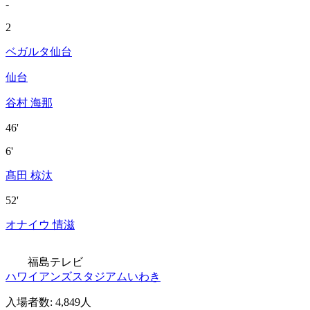
-
2
ベガルタ仙台
仙台
谷村 海那
46'
6'
髙田 椋汰
52'
オナイウ 情滋
福島テレビ
ハワイアンズスタジアムいわき
入場者数
:
4,849人