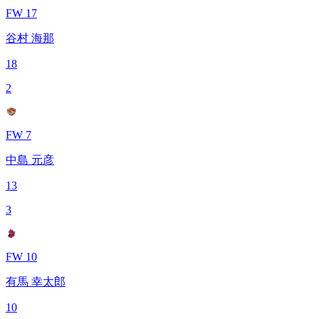
FW 17
谷村 海那
18
2
FW 7
中島 元彦
13
3
FW 10
有馬 幸太郎
10