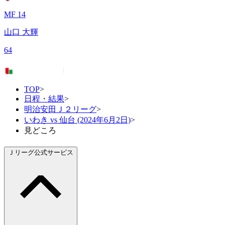
MF 14
山口 大輝
64
TOP
>
日程・結果
>
明治安田Ｊ２リーグ
>
いわき vs 仙台 (2024年6月2日)
>
見どころ
Ｊリーグ公式サービス