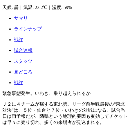
天候
:
曇
｜
気温
:
23.2℃
｜
湿度
:
59%
サマリー
ラインナップ
戦評
試合速報
スタッツ
見どころ
戦評
緊急事態発生。いわき、乗り越えられるか
Ｊ２に４チームが属する東北勢。リーグ前半戦最後の“東北
対決”は、５位・仙台と７位・いわきの対戦になる。試合当
日は雨予報だが、隣県という地理的要因も奏効してチケット
は早々に売り切れ、多くの来場者が見込まれる。