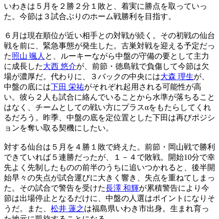
いわきは５月を２勝２分１敗と、着実に勝点を取っていっ
た。今節は３試合ぶりのホーム戦勝利を目指す。
６月は現在順位が近い相手との対戦が続く。その初戦の仙台
戦を前に、緊急事態が発生した。古巣対戦を迎える予定だっ
た
照山 颯人
と、ルーキーながら中盤の守備の要として主力
に成長した
大西 悠介
が、前節・徳島戦で負傷して今節は欠
場が濃厚だ。代わりに、３バックの中央には
大森 理生
が、
中盤の底には
下田 栄祐
がそれぞれ起用される可能性が高
い。彼ら２人も試合に絡んでいることから水準が落ちること
はなく、チームとしての戦い方にプラスαをもたらしてくれ
るだろう。昨季、中盤の底を定位置とした下田は再びポジシ
ョンを奪い取る契機にしたい。
対する仙台は５月を４勝１敗で終えた。前節・岡山戦で勝利
できていれば５連勝だったが、１－４で敗戦。開始10分で幸
先よく先制したものの前半のうちに追いつかれると、後半開
始早々の失点が試合運びに大きく響き、失点を重ねてしまっ
た。その試合で警告を受けた
長澤 和輝
が累積警告により今
節は出場停止となるだけに、中盤の人選はポイントになりそ
うだ。また、
松井 蓮之
は福島県いわき市出身。生まれ育っ
た地元に凱旋することになる。