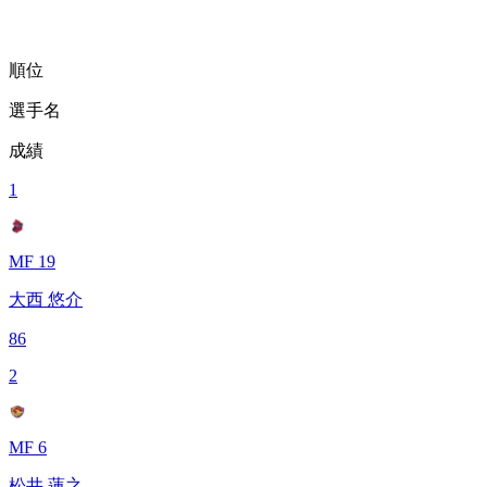
順位
選手名
成績
1
MF 19
大西 悠介
86
2
MF 6
松井 蓮之