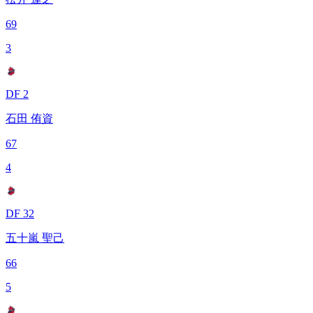
69
3
DF 2
石田 侑資
67
4
DF 32
五十嵐 聖己
66
5