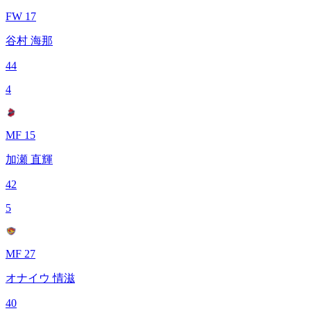
FW 17
谷村 海那
44
4
MF 15
加瀬 直輝
42
5
MF 27
オナイウ 情滋
40