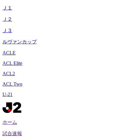
Ｊ１
Ｊ２
Ｊ３
ルヴァンカップ
ACLE
ACL Elite
ACL2
ACL Two
U-21
ホーム
試合速報