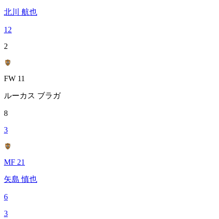
北川 航也
12
2
FW 11
ルーカス ブラガ
8
3
MF 21
矢島 慎也
6
3