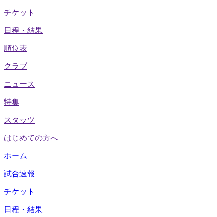
チケット
日程・結果
順位表
クラブ
ニュース
特集
スタッツ
はじめての方へ
ホーム
試合速報
チケット
日程・結果