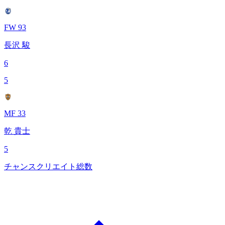
FW 93
長沢 駿
6
5
MF 33
乾 貴士
5
チャンスクリエイト総数