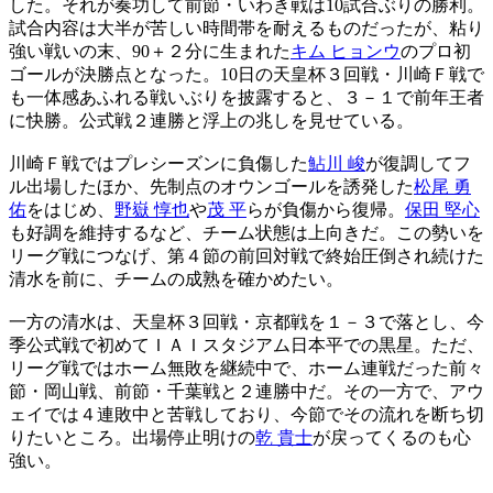
した。それが奏功して前節・いわき戦は10試合ぶりの勝利。
試合内容は大半が苦しい時間帯を耐えるものだったが、粘り
強い戦いの末、90＋２分に生まれた
キム ヒョンウ
のプロ初
ゴールが決勝点となった。10日の天皇杯３回戦・川崎Ｆ戦で
も一体感あふれる戦いぶりを披露すると、３－１で前年王者
に快勝。公式戦２連勝と浮上の兆しを見せている。
川崎Ｆ戦ではプレシーズンに負傷した
鮎川 峻
が復調してフ
ル出場したほか、先制点のオウンゴールを誘発した
松尾 勇
佑
をはじめ、
野嶽 惇也
や
茂 平
らが負傷から復帰。
保田 堅心
も好調を維持するなど、チーム状態は上向きだ。この勢いを
リーグ戦につなげ、第４節の前回対戦で終始圧倒され続けた
清水を前に、チームの成熟を確かめたい。
一方の清水は、天皇杯３回戦・京都戦を１－３で落とし、今
季公式戦で初めてＩＡＩスタジアム日本平での黒星。ただ、
リーグ戦ではホーム無敗を継続中で、ホーム連戦だった前々
節・岡山戦、前節・千葉戦と２連勝中だ。その一方で、アウ
ェイでは４連敗中と苦戦しており、今節でその流れを断ち切
りたいところ。出場停止明けの
乾 貴士
が戻ってくるのも心
強い。