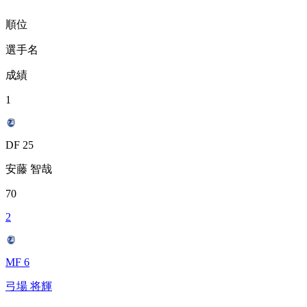
順位
選手名
成績
1
DF 25
安藤 智哉
70
2
MF 6
弓場 将輝