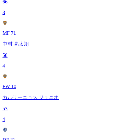
66
3
MF 71
中村 亮太朗
58
4
FW 10
カルリーニョス ジュニオ
53
4
DF 31