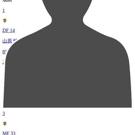
1
DF 14
山原 怜音
85
2
MF 10
野村 直輝
83
3
MF 33