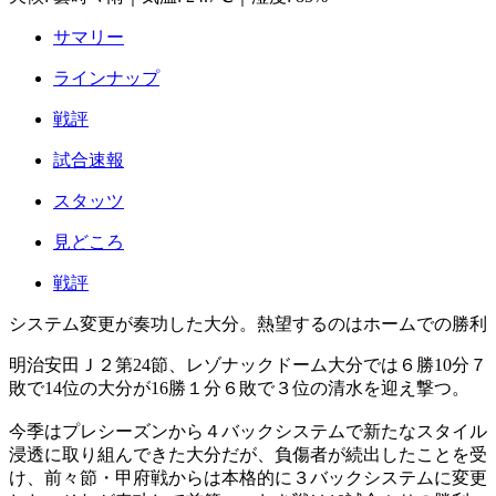
サマリー
ラインナップ
戦評
試合速報
スタッツ
見どころ
戦評
システム変更が奏功した大分。熱望するのはホームでの勝利
明治安田Ｊ２第24節、レゾナックドーム大分では６勝10分７
敗で14位の大分が16勝１分６敗で３位の清水を迎え撃つ。
今季はプレシーズンから４バックシステムで新たなスタイル
浸透に取り組んできた大分だが、負傷者が続出したことを受
け、前々節・甲府戦からは本格的に３バックシステムに変更