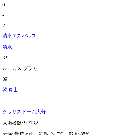
0
-
2
清水エスパルス
清水
33'
ルーカス ブラガ
89'
乾 貴士
クラサスドーム大分
入場者数
:
9,773人
天候
:
曇時々雨
｜
気温
:
24.7℃
｜
湿度
:
85%