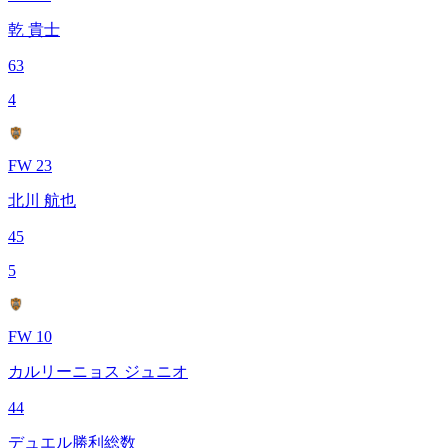
乾 貴士
63
4
FW 23
北川 航也
45
5
FW 10
カルリーニョス ジュニオ
44
デュエル勝利総数