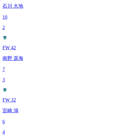
石川 大地
10
2
FW 42
南野 遥海
7
3
FW 32
宮崎 鴻
6
4