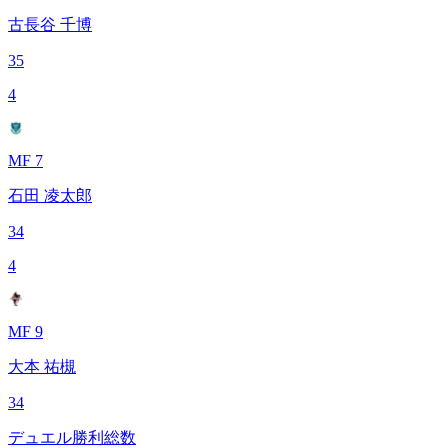
古長谷 千博
35
4
MF 7
石田 凌太郎
34
4
MF 9
大本 祐槻
34
デュエル勝利総数