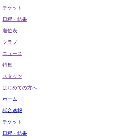
チケット
日程・結果
順位表
クラブ
ニュース
特集
スタッツ
はじめての方へ
ホーム
試合速報
チケット
日程・結果