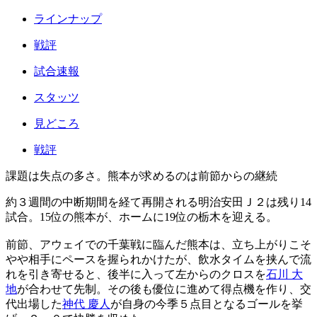
ラインナップ
戦評
試合速報
スタッツ
見どころ
戦評
課題は失点の多さ。熊本が求めるのは前節からの継続
約３週間の中断期間を経て再開される明治安田Ｊ２は残り14
試合。15位の熊本が、ホームに19位の栃木を迎える。
前節、アウェイでの千葉戦に臨んだ熊本は、立ち上がりこそ
やや相手にペースを握られかけたが、飲水タイムを挟んで流
れを引き寄せると、後半に入って左からのクロスを
石川 大
地
が合わせて先制。その後も優位に進めて得点機を作り、交
代出場した
神代 慶人
が自身の今季５点目となるゴールを挙