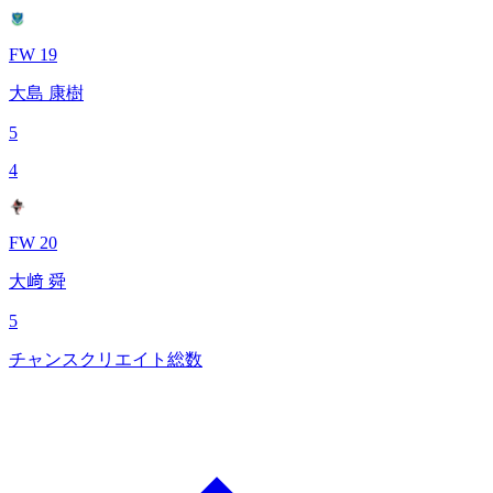
FW 19
大島 康樹
5
4
FW 20
大﨑 舜
5
チャンスクリエイト総数