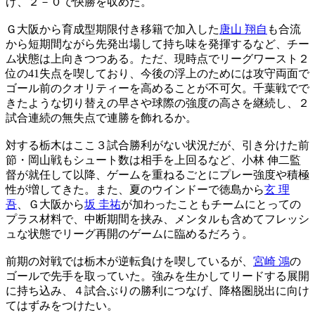
げ、２－０で快勝を収めた。
Ｇ大阪から育成型期限付き移籍で加入した
唐山 翔自
も合流
から短期間ながら先発出場して持ち味を発揮するなど、チー
ム状態は上向きつつある。ただ、現時点でリーグワースト２
位の41失点を喫しており、今後の浮上のためには攻守両面で
ゴール前のクオリティーを高めることが不可欠。千葉戦でで
きたような切り替えの早さや球際の強度の高さを継続し、２
試合連続の無失点で連勝を飾れるか。
対する栃木はここ３試合勝利がない状況だが、引き分けた前
節・岡山戦もシュート数は相手を上回るなど、小林 伸二監
督が就任して以降、ゲームを重ねるごとにプレー強度や積極
性が増してきた。また、夏のウインドーで徳島から
玄 理
吾
、Ｇ大阪から
坂 圭祐
が加わったこともチームにとっての
プラス材料で、中断期間を挟み、メンタルも含めてフレッシ
ュな状態でリーグ再開のゲームに臨めるだろう。
前期の対戦では栃木が逆転負けを喫しているが、
宮崎 鴻
の
ゴールで先手を取っていた。強みを生かしてリードする展開
に持ち込み、４試合ぶりの勝利につなげ、降格圏脱出に向け
てはずみをつけたい。