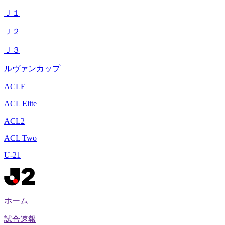
Ｊ１
Ｊ２
Ｊ３
ルヴァンカップ
ACLE
ACL Elite
ACL2
ACL Two
U-21
ホーム
試合速報