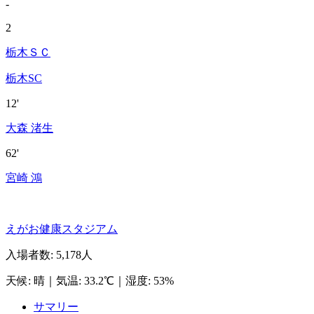
-
2
栃木ＳＣ
栃木SC
12'
大森 渚生
62'
宮崎 鴻
えがお健康スタジアム
入場者数
:
5,178人
天候
:
晴
｜
気温
:
33.2℃
｜
湿度
:
53%
サマリー