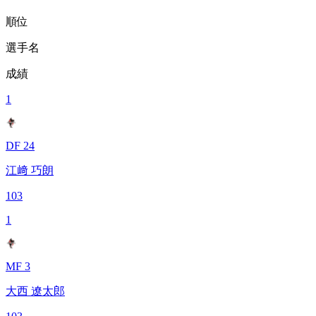
順位
選手名
成績
1
DF 24
江﨑 巧朗
103
1
MF 3
大西 遼太郎