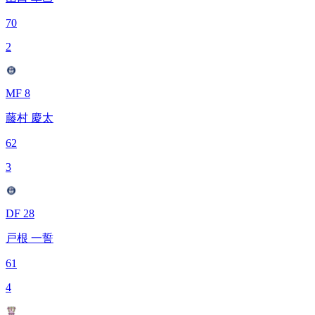
70
2
MF 8
藤村 慶太
62
3
DF 28
戸根 一誓
61
4