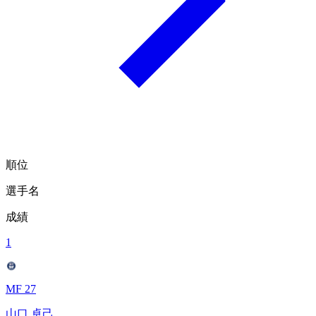
順位
選手名
成績
1
MF 27
山口 卓己