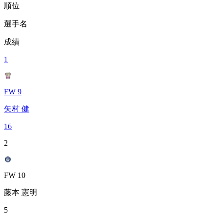
順位
選手名
成績
1
FW 9
矢村 健
16
2
FW 10
藤本 憲明
5