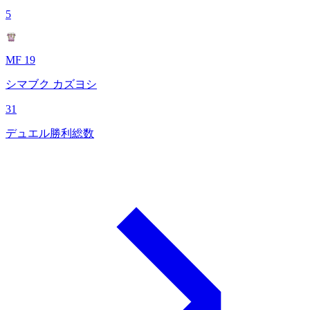
5
MF 19
シマブク カズヨシ
31
デュエル勝利総数