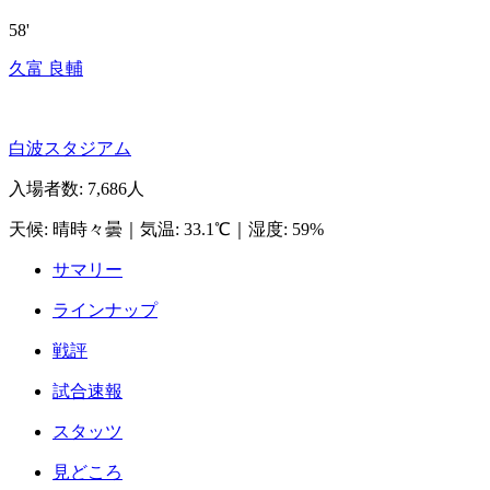
58'
久富 良輔
白波スタジアム
入場者数
:
7,686人
天候
:
晴時々曇
｜
気温
:
33.1℃
｜
湿度
:
59%
サマリー
ラインナップ
戦評
試合速報
スタッツ
見どころ