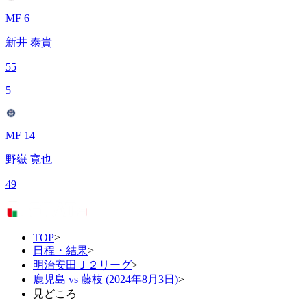
MF 6
新井 泰貴
55
5
MF 14
野嶽 寛也
49
TOP
>
日程・結果
>
明治安田Ｊ２リーグ
>
鹿児島 vs 藤枝 (2024年8月3日)
>
見どころ