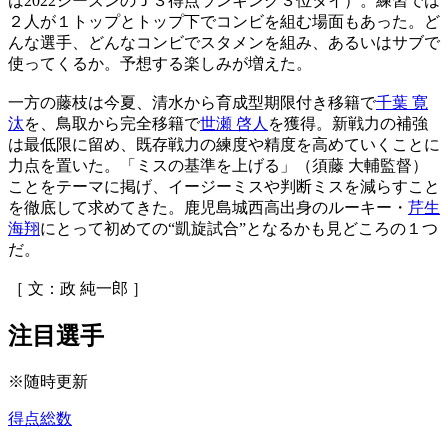
は2022シーズンのＪ３得点ランキング３位タイ）。練習では
２人が１トップとトップ下でコンビを組む場面もあった。ど
んな選手、どんなコンビでスタメンを組み、あるいはサブで
使ってくるか。予想する楽しみが増えた。
一方の藤枝は今夏、清水から育成型期限付き移籍で
千葉 寛
汰
を、鳥取から完全移籍で
世瀬 啓人
を獲得。新戦力の補強
は最低限に留め、既存戦力の練度や精度を高めていくことに
力点を置いた。「ミスの基準を上げる」（須藤 大輔監督）
ことをテーマに掲げ、イージーミスや判断ミスを減らすこと
を徹底して求めてきた。鹿児島城西高出身のルーキー・
芹生
海翔
にとって初めての“凱旋試合”となるかも見どころの１つ
だ。
［ 文：政 純一郎 ］
注目選手
※随時更新
得点総数