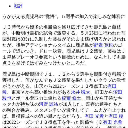
戦評
うかがえる鹿児島の“覚悟”。５選手の加入で楽しみな陣容に
Ｊ３時代から幾多の名勝負を繰り広げてきた鹿児島と藤枝
が、中断明け最初の試合で激突する。５月25日に行われた前
回対戦は83分に先制した藤枝がそのまま逃げ切るかと思われ
たが、後半アディショナルタイムに鹿児島が
野嶽 寛也
のゴ
ールで追いつき、ドロー決着。鹿児島はＪ２残留、藤枝はＪ
１昇格プレーオフ参戦という目標のために、なんとしても勝
点３を挙げてはずみをつけたいところだ。
鹿児島は中断期間でＪ１、Ｊ２から５選手を期限付き移籍で
獲得した。何がなんでもＪ２残留を果たしたいクラブの覚悟
がうかがえる。山形から2022シーズンＪ３得点王の
有田
稜
、東京Ｖから高い推進力がある
永井 颯太
、町田から
沼田
駿也
とボール奪取力に優れる
稲葉 修土
、岡山から正確なキ
ック力が持ち味の
河野 諒祐
が加入した。既存の選手たちと
の融合が進み、スタメン争いが激化してチーム力が向上すれ
ば、目標達成への追い風となるだろう。
有田 光希
と
有田 稜
は2022シーズンでＪ３得点王を争った関係性（※
有田 光希