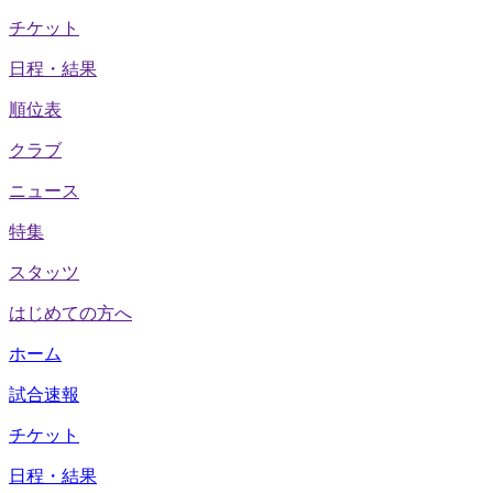
チケット
日程・結果
順位表
クラブ
ニュース
特集
スタッツ
はじめての方へ
ホーム
試合速報
チケット
日程・結果