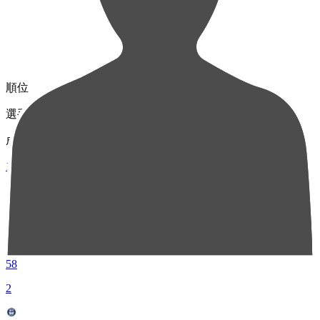
順位
選手名
成績
1
MF 23
梶川 諒太
58
2