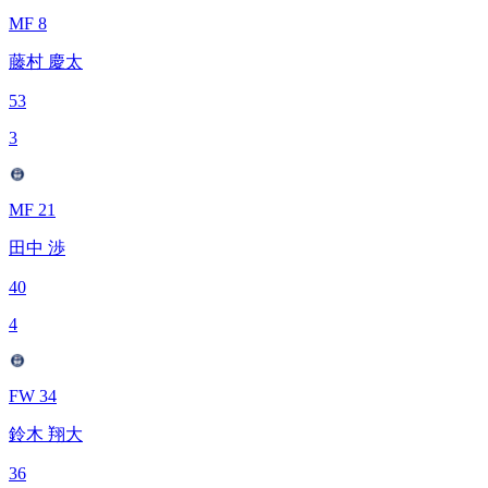
MF 8
藤村 慶太
53
3
MF 21
田中 渉
40
4
FW 34
鈴木 翔大
36