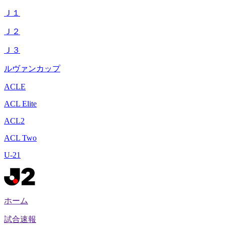
Ｊ１
Ｊ２
Ｊ３
ルヴァンカップ
ACLE
ACL Elite
ACL2
ACL Two
U-21
ホーム
試合速報