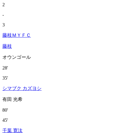
2
-
3
藤枝ＭＹＦＣ
藤枝
オウンゴール
28'
35'
シマブク カズヨシ
有田 光希
80'
45'
千葉 寛汰