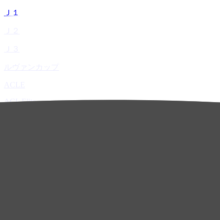
Ｊ１
Ｊ２
Ｊ３
ルヴァンカップ
ACLE
ACL Elite
ACL2
ACL Two
U-21
ホーム
試合速報