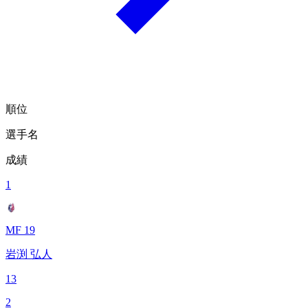
順位
選手名
成績
1
MF 19
岩渕 弘人
13
2