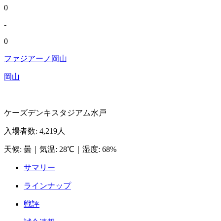
0
-
0
ファジアーノ岡山
岡山
ケーズデンキスタジアム水戸
入場者数
:
4,219人
天候
:
曇
｜
気温
:
28℃
｜
湿度
:
68%
サマリー
ラインナップ
戦評