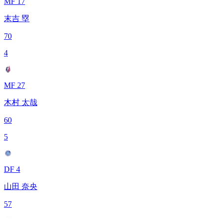
MF 17
末吉 塁
70
4
MF 27
木村 太哉
60
5
DF 4
山田 奈央
57