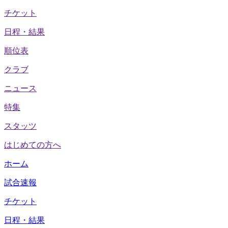
チケット
日程・結果
順位表
クラブ
ニュース
特集
スタッツ
はじめての方へ
ホーム
試合速報
チケット
日程・結果