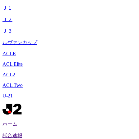
Ｊ１
Ｊ２
Ｊ３
ルヴァンカップ
ACLE
ACL Elite
ACL2
ACL Two
U-21
ホーム
試合速報