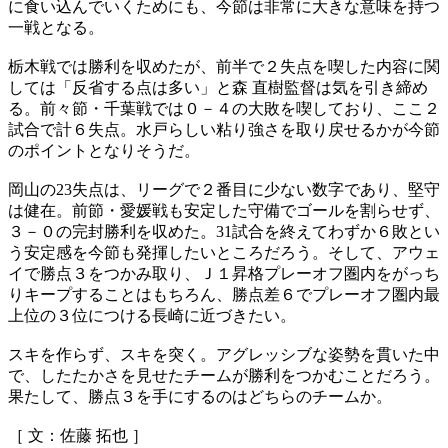
に食い込んでいくためにも、今節は非常に大きな意味を持つ
一戦となる。
栃木戦では勝利を収めたが、前半で２失点を喫した内容に関
しては「反省する点は多い」と森 直樹監督は気を引き締め
る。前々節・千葉戦では０－４の大敗を喫しており、ここ２
試合で計６失点。水戸らしい粘り強さを取り戻せるかが今節
のポイントとなりそうだ。
岡山の23失点は、リーグで２番目に少ない数字であり、堅守
は健在。前節・愛媛戦も安定した守備でゴールを割らせず、
３－０の完封勝利を収めた。31試合を終えてわずか６敗とい
う安定感を今節も発揮したいところだろう。そして、アウェ
イで勝点３をつかみ取り、Ｊ１昇格プレーオフ圏内をがっち
りキープすることはもちろん、勝点差６でプレーオフ圏内最
上位の３位につける長崎に近づきたい。
スキを作らず、スキを突く。アグレッシブな姿勢を貫いた中
で、したたかさを見せたチームが勝利をつかむことだろう。
果たして、勝点３を手にするのはどちらのチームか。
［ 文：佐藤 拓也 ］