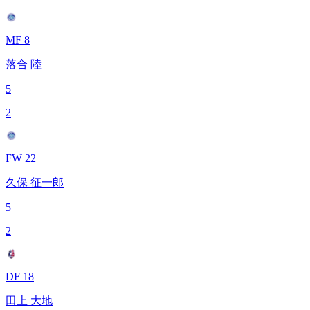
MF 8
落合 陸
5
2
FW 22
久保 征一郎
5
2
DF 18
田上 大地