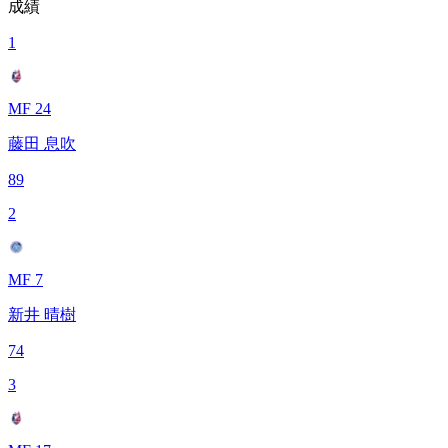
成績
1
MF 24
藤田 息吹
89
2
MF 7
新井 晴樹
74
3