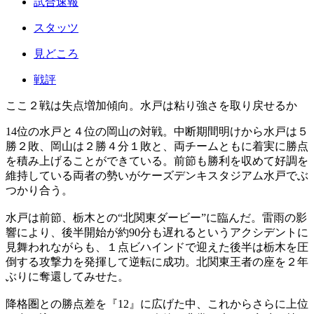
試合速報
スタッツ
見どころ
戦評
ここ２戦は失点増加傾向。水戸は粘り強さを取り戻せるか
14位の水戸と４位の岡山の対戦。中断期間明けから水戸は５
勝２敗、岡山は２勝４分１敗と、両チームともに着実に勝点
を積み上げることができている。前節も勝利を収めて好調を
維持している両者の勢いがケーズデンキスタジアム水戸でぶ
つかり合う。
水戸は前節、栃木との“北関東ダービー”に臨んだ。雷雨の影
響により、後半開始が約90分も遅れるというアクシデントに
見舞われながらも、１点ビハインドで迎えた後半は栃木を圧
倒する攻撃力を発揮して逆転に成功。北関東王者の座を２年
ぶりに奪還してみせた。
降格圏との勝点差を『12』に広げた中、これからさらに上位