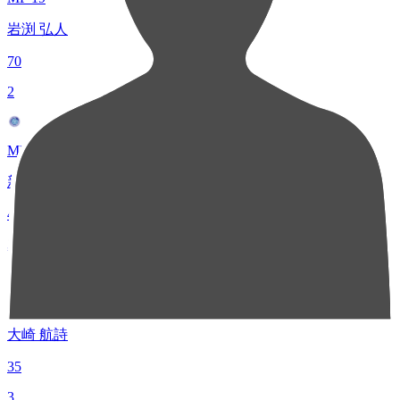
岩渕 弘人
70
2
MF 7
新井 晴樹
42
3
DF 3
大崎 航詩
35
3