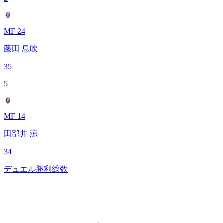
MF 24
藤田 息吹
35
5
MF 14
田部井 涼
34
デュエル勝利総数