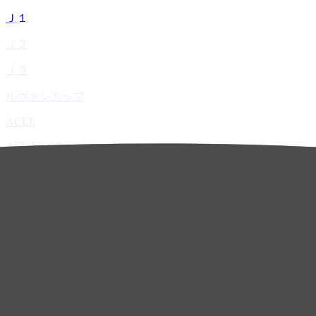
Ｊ１
Ｊ２
Ｊ３
ルヴァンカップ
ACLE
ACL Elite
ACL2
ACL Two
U-21
ホーム
試合速報