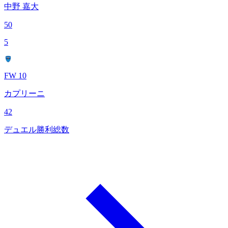
中野 嘉大
50
5
FW 10
カプリーニ
42
デュエル勝利総数