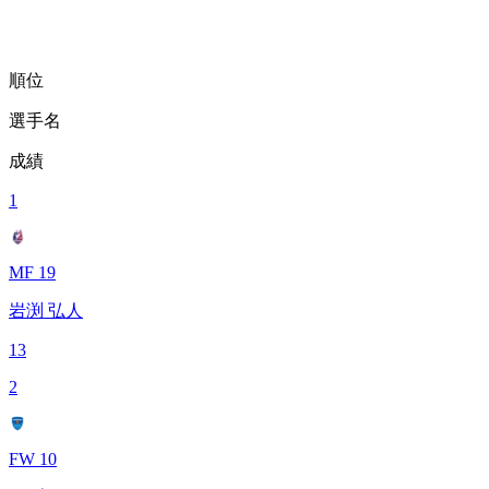
順位
選手名
成績
1
MF 19
岩渕 弘人
13
2
FW 10