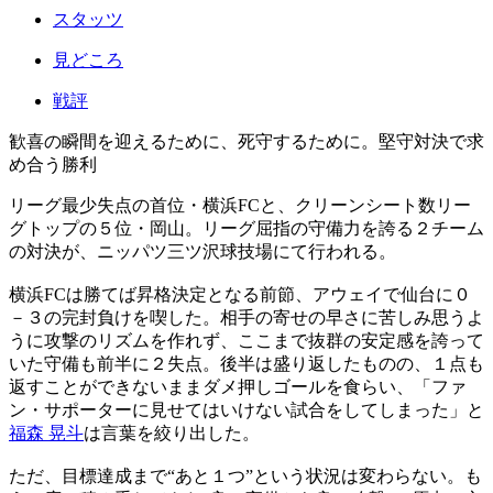
スタッツ
見どころ
戦評
歓喜の瞬間を迎えるために、死守するために。堅守対決で求
め合う勝利
リーグ最少失点の首位・横浜FCと、クリーンシート数リー
グトップの５位・岡山。リーグ屈指の守備力を誇る２チーム
の対決が、ニッパツ三ツ沢球技場にて行われる。
横浜FCは勝てば昇格決定となる前節、アウェイで仙台に０
－３の完封負けを喫した。相手の寄せの早さに苦しみ思うよ
うに攻撃のリズムを作れず、ここまで抜群の安定感を誇って
いた守備も前半に２失点。後半は盛り返したものの、１点も
返すことができないままダメ押しゴールを食らい、「ファ
ン・サポーターに見せてはいけない試合をしてしまった」と
福森 晃斗
は言葉を絞り出した。
ただ、目標達成まで“あと１つ”という状況は変わらない。も