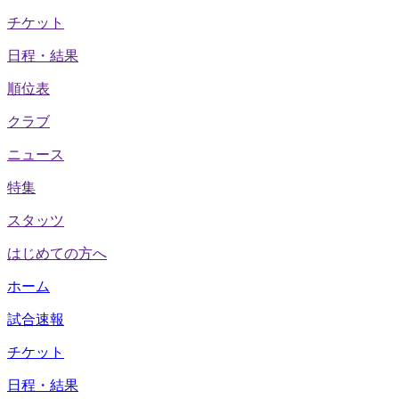
チケット
日程・結果
順位表
クラブ
ニュース
特集
スタッツ
はじめての方へ
ホーム
試合速報
チケット
日程・結果