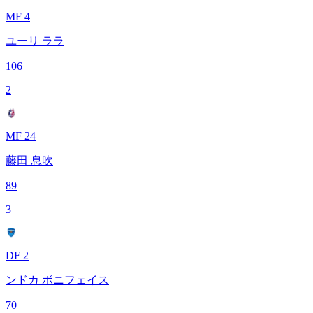
MF 4
ユーリ ララ
106
2
MF 24
藤田 息吹
89
3
DF 2
ンドカ ボニフェイス
70