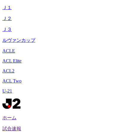
Ｊ１
Ｊ２
Ｊ３
ルヴァンカップ
ACLE
ACL Elite
ACL2
ACL Two
U-21
ホーム
試合速報