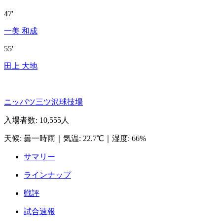
47'
一美 和成
55'
田上 大地
ニッパツ三ツ沢球技場
入場者数
:
10,555人
天候
:
曇一時雨
｜
気温
:
22.7℃
｜
湿度
:
66%
サマリー
ラインナップ
戦評
試合速報