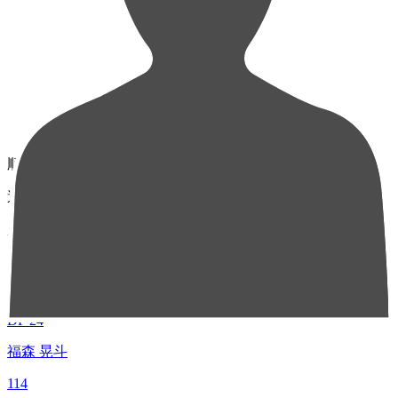
順位
選手名
成績
1
DF 24
福森 晃斗
114