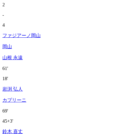
2
-
4
ファジアーノ岡山
岡山
山根 永遠
61'
18'
岩渕 弘人
カプリーニ
69'
45+3'
鈴木 喜丈