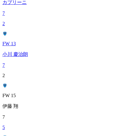
カプリーニ
7
2
FW 13
小川 慶治朗
7
2
FW 15
伊藤 翔
7
5