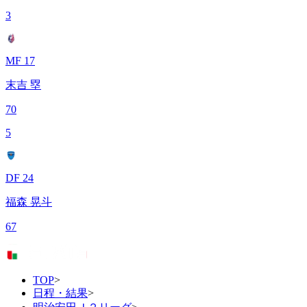
3
MF 17
末吉 塁
70
5
DF 24
福森 晃斗
67
TOP
>
日程・結果
>