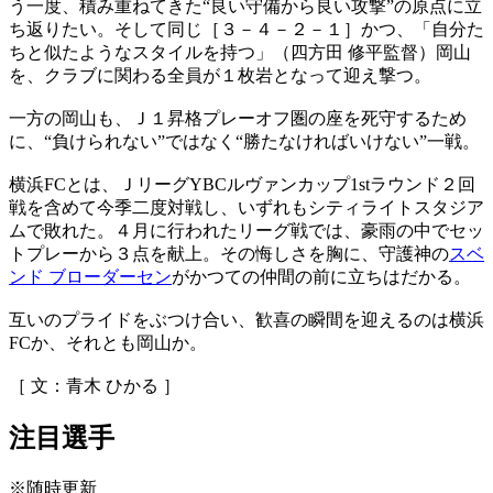
う一度、積み重ねてきた“良い守備から良い攻撃”の原点に立
ち返りたい。そして同じ［３－４－２－１］かつ、「自分た
ちと似たようなスタイルを持つ」（四方田 修平監督）岡山
を、クラブに関わる全員が１枚岩となって迎え撃つ。
一方の岡山も、Ｊ１昇格プレーオフ圏の座を死守するため
に、“負けられない”ではなく“勝たなければいけない”一戦。
横浜FCとは、ＪリーグYBCルヴァンカップ1stラウンド２回
戦を含めて今季二度対戦し、いずれもシティライトスタジア
ムで敗れた。４月に行われたリーグ戦では、豪雨の中でセッ
トプレーから３点を献上。その悔しさを胸に、守護神の
スベ
ンド ブローダーセン
がかつての仲間の前に立ちはだかる。
互いのプライドをぶつけ合い、歓喜の瞬間を迎えるのは横浜
FCか、それとも岡山か。
［ 文：青木 ひかる ］
注目選手
※随時更新