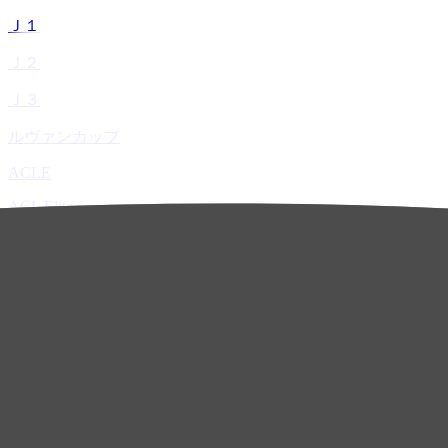
Ｊ１
Ｊ２
Ｊ３
ルヴァンカップ
ACLE
ACL Elite
ACL2
ACL Two
U-21
ホーム
試合速報