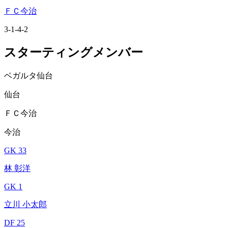
ＦＣ今治
3-1-4-2
スターティングメンバー
ベガルタ仙台
仙台
ＦＣ今治
今治
GK 33
林 彰洋
GK 1
立川 小太郎
DF 25