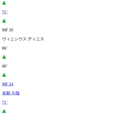
71’
MF 20
ヴィニシウス ディニス
86’
86’
MF 24
名願 斗哉
71’