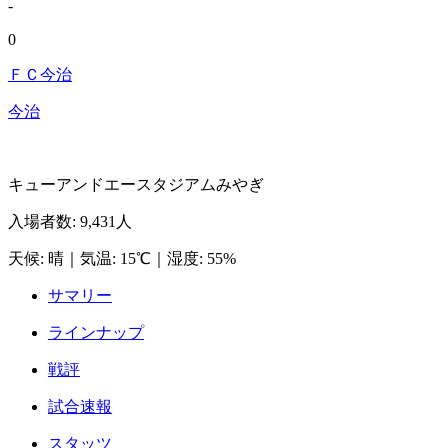
-
0
ＦＣ今治
今治
キューアンドエースタジアムみやぎ
入場者数
:
9,431人
天候
:
晴
｜
気温
:
15℃
｜
湿度
:
55%
サマリー
ラインナップ
戦評
試合速報
スタッツ