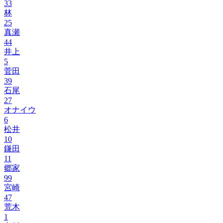
33
林
25
真瀬
44
井上
5
菅田
39
石尾
27
オナイウ
6
松井
10
鎌田
11
郷家
99
宮崎
47
荒木
1