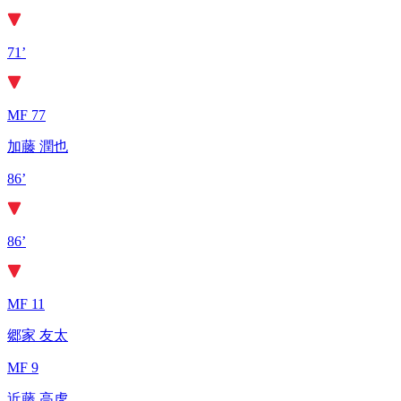
71’
MF 77
加藤 潤也
86’
86’
MF 11
郷家 友太
MF 9
近藤 高虎