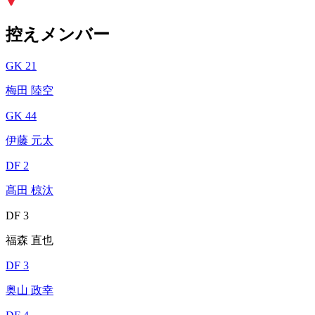
控えメンバー
GK 21
梅田 陸空
GK 44
伊藤 元太
DF 2
髙田 椋汰
DF 3
福森 直也
DF 3
奥山 政幸