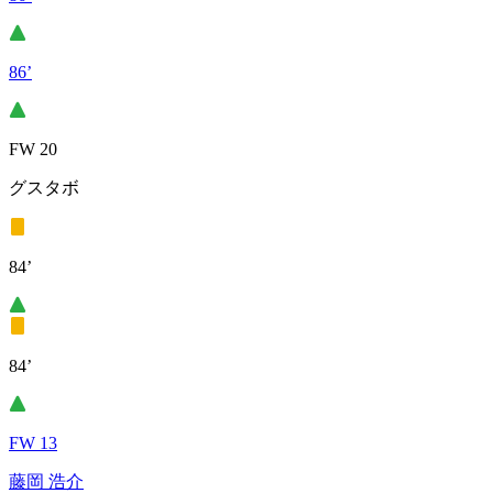
86’
FW 20
グスタボ
84’
84’
FW 13
藤岡 浩介