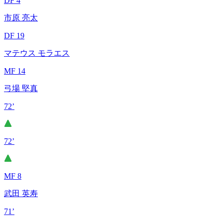
DF 4
市原 亮太
DF 19
マテウス モラエス
MF 14
弓場 堅真
72’
72’
MF 8
武田 英寿
71’