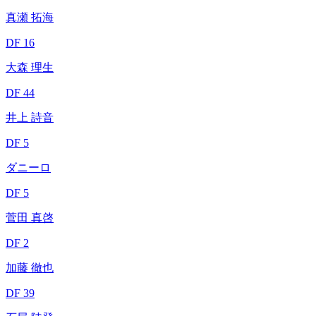
真瀬 拓海
DF 16
大森 理生
DF 44
井上 詩音
DF 5
ダニーロ
DF 5
菅田 真啓
DF 2
加藤 徹也
DF 39