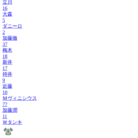
立川
16
大森
5
ダニーロ
2
加藤徹
37
梅木
18
新井
17
持井
9
近藤
10
Ｍヴィニシウス
77
加藤潤
11
Ｗタンキ