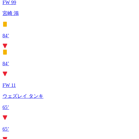
FW 99
宮崎 鴻
84’
84’
FW 11
ウェズレイ タンキ
65’
65’