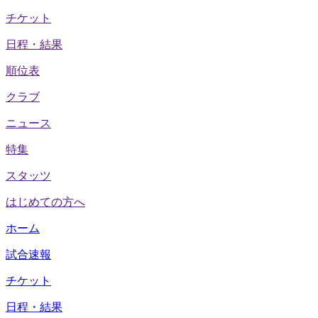
チケット
日程・結果
順位表
クラブ
ニュース
特集
スタッツ
はじめての方へ
ホーム
試合速報
チケット
日程・結果