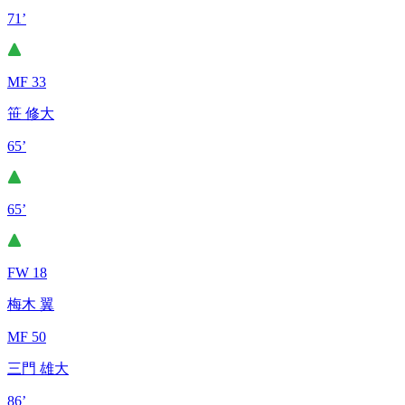
71’
MF 33
笹 修大
65’
65’
FW 18
梅木 翼
MF 50
三門 雄大
86’