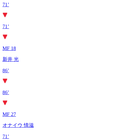
71’
71’
MF 18
新井 光
86’
86’
MF 27
オナイウ 情滋
71’