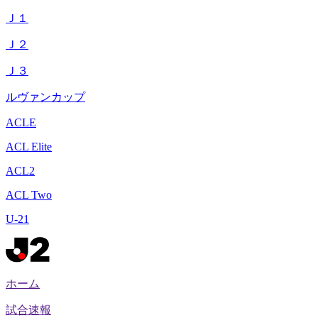
Ｊ１
Ｊ２
Ｊ３
ルヴァンカップ
ACLE
ACL Elite
ACL2
ACL Two
U-21
ホーム
試合速報