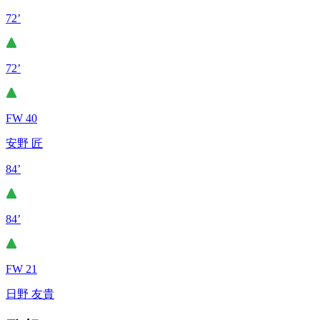
72’
72’
FW 40
安野 匠
84’
84’
FW 21
日野 友貴