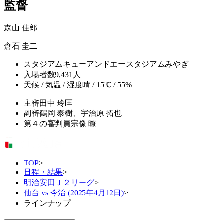
監督
森山 佳郎
倉石 圭二
スタジアム
キューアンドエースタジアムみやぎ
入場者数
9,431人
天候 / 気温 / 湿度
晴 / 15℃ / 55%
主審
田中 玲匡
副審
鶴岡 泰樹、宇治原 拓也
第４の審判員
宗像 瞭
TOP
>
日程・結果
>
明治安田Ｊ２リーグ
>
仙台 vs 今治 (2025年4月12日)
>
ラインナップ