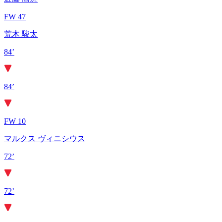
FW 47
荒木 駿太
84’
84’
FW 10
マルクス ヴィニシウス
72’
72’