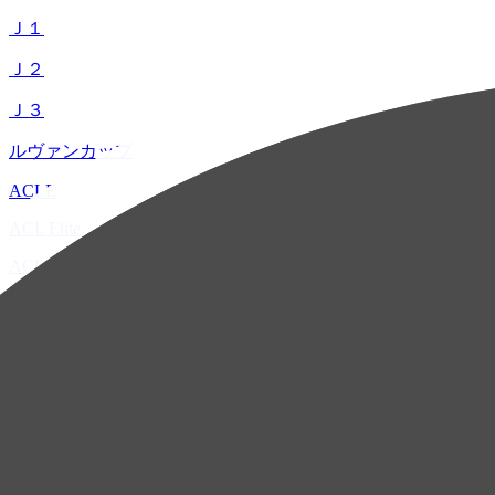
Ｊ１
Ｊ２
Ｊ３
ルヴァンカップ
ACLE
ACL Elite
ACL2
ACL Two
U-21
ホーム
試合速報