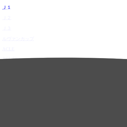
Ｊ１
Ｊ２
Ｊ３
ルヴァンカップ
ACLE
ACL Elite
ACL2
ACL Two
U-21
ホーム
試合速報