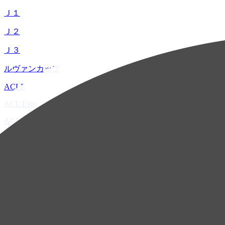
Ｊ１
Ｊ２
Ｊ３
ルヴァンカップ
ACLE
ACL Elite
ACL2
ACL Two
U-21
ホーム
試合速報