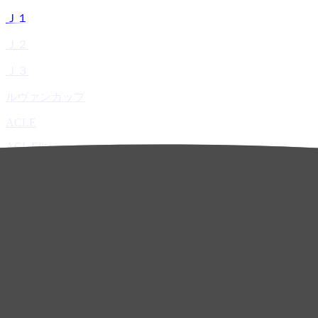
Ｊ１
Ｊ２
Ｊ３
ルヴァンカップ
ACLE
ACL Elite
ACL2
ACL Two
U-21
ホーム
試合速報