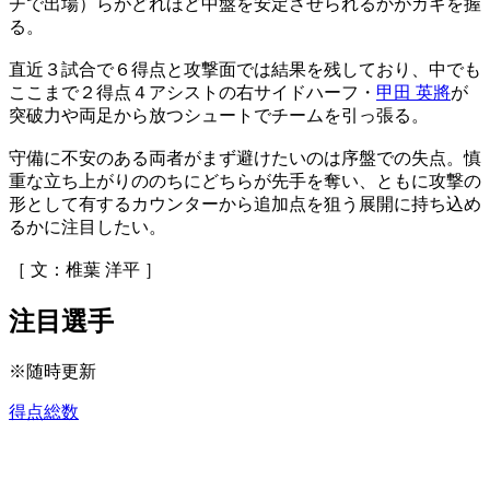
チで出場）らがどれほど中盤を安定させられるかがカギを握
る。
直近３試合で６得点と攻撃面では結果を残しており、中でも
ここまで２得点４アシストの右サイドハーフ・
甲田 英將
が
突破力や両足から放つシュートでチームを引っ張る。
守備に不安のある両者がまず避けたいのは序盤での失点。慎
重な立ち上がりののちにどちらが先手を奪い、ともに攻撃の
形として有するカウンターから追加点を狙う展開に持ち込め
るかに注目したい。
［ 文：椎葉 洋平 ］
注目選手
※随時更新
得点総数