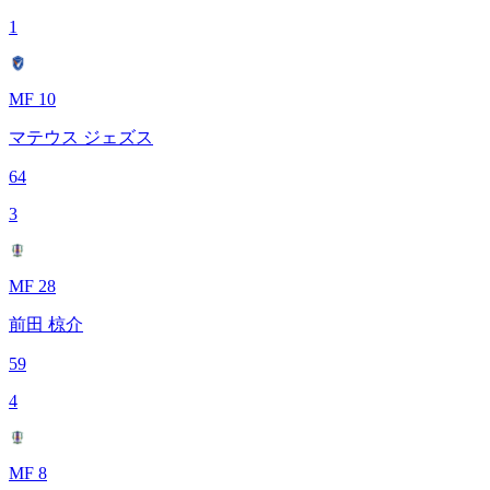
1
MF 10
マテウス ジェズス
64
3
MF 28
前田 椋介
59
4
MF 8