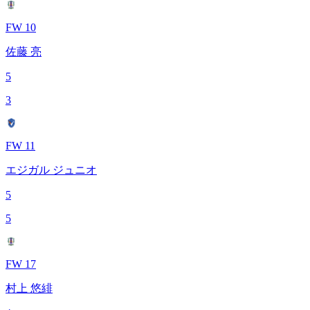
FW 10
佐藤 亮
5
3
FW 11
エジガル ジュニオ
5
5
FW 17
村上 悠緋