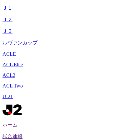
Ｊ１
Ｊ２
Ｊ３
ルヴァンカップ
ACLE
ACL Elite
ACL2
ACL Two
U-21
ホーム
試合速報