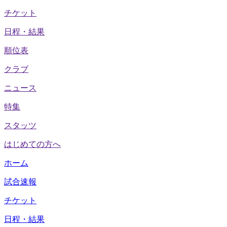
チケット
日程・結果
順位表
クラブ
ニュース
特集
スタッツ
はじめての方へ
ホーム
試合速報
チケット
日程・結果