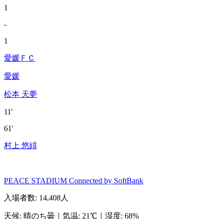
1
-
1
愛媛ＦＣ
愛媛
松本 天夢
11'
61'
村上 悠緋
PEACE STADIUM Connected by SoftBank
入場者数
:
14,408人
天候
:
晴のち曇
｜
気温
:
21℃
｜
湿度
:
68%