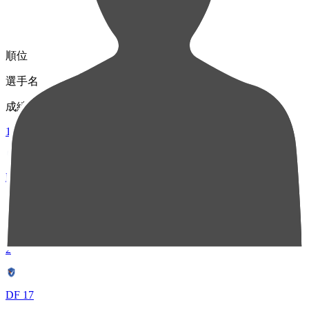
順位
選手名
成績
1
MF 10
マテウス ジェズス
68
2
DF 17