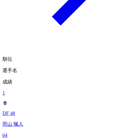
順位
選手名
成績
1
DF 48
照山 颯人
64