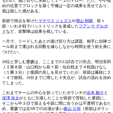
ものの、逃げ切りに失敗して２－２のドロー。ただ、やや低
めの位置でブロックを築く守備は一定の成果を見せており、
底は脱した感がある。
前節で得点を挙げた
マテウス ジェズス
や
増山 朝陽
、前々
節・いわき戦でハットトリックを達成した
フアンマ デルガ
ド
など、攻撃陣は結果を残している。
一方で、リードしたあとの逃げ切り方は課題。相手に自陣ゴ
ール前まで運ばれる回数を減らしながら時間を使う術を身に
つけたい。
20位と苦しむ愛媛は、ここまでの12試合で23失点。明治安田
Ｊ２第８節・山口戦から前々節・仙台戦まで４戦負けなし
（１勝３分）と復調の兆しを見せていたが、前節は藤枝に２
－４で敗戦。19分までに喫した４失点が、試合の流れを決め
てしまった。
これまでチームの中心を担っていたボランチの
谷本 駿介
と
深澤 佑太
がともに欠場したことが前節で苦戦した要因に。
そこから中３日で迎える今節に間に合うかは不透明であるた
め、愛媛では左SBでの出場が多い
森山 公弥
（前節はボラン