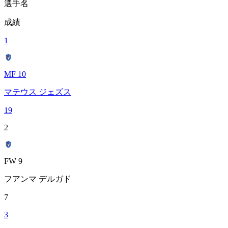
選手名
成績
1
MF 10
マテウス ジェズス
19
2
FW 9
フアンマ デルガド
7
3