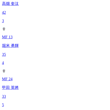
高畑 奎汰
42
3
MF 13
堀米 勇輝
35
4
MF 24
甲田 英將
33
5