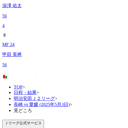
深澤 佑太
56
4
MF 24
甲田 英將
56
TOP
>
日程・結果
>
明治安田Ｊ２リーグ
>
長崎 vs 愛媛 (2025年5月3日)
>
見どころ
Ｊリーグ公式サービス