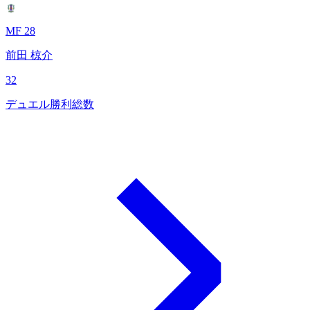
MF 28
前田 椋介
32
デュエル勝利総数