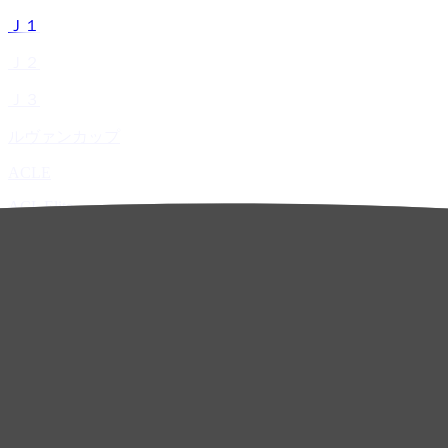
Ｊ１
Ｊ２
Ｊ３
ルヴァンカップ
ACLE
ACL Elite
ACL2
ACL Two
U-21
ホーム
試合速報