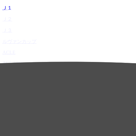
Ｊ１
Ｊ２
Ｊ３
ルヴァンカップ
ACLE
ACL Elite
ACL2
ACL Two
U-21
ホーム
試合速報