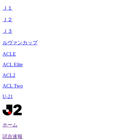
Ｊ１
Ｊ２
Ｊ３
ルヴァンカップ
ACLE
ACL Elite
ACL2
ACL Two
U-21
ホーム
試合速報