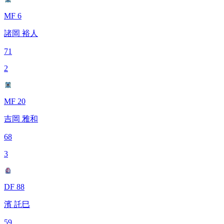
MF 6
諸岡 裕人
71
2
MF 20
吉岡 雅和
68
3
DF 88
濱 託巳
59