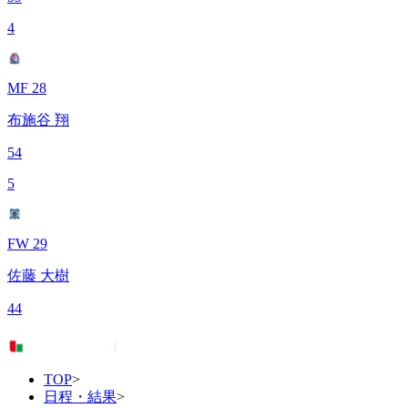
4
MF 28
布施谷 翔
54
5
FW 29
佐藤 大樹
44
TOP
>
日程・結果
>