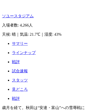
ソユースタジアム
入場者数
:
4,266人
天候
:
晴
｜
気温
:
21.7℃
｜
湿度
:
43%
サマリー
ラインナップ
戦評
試合速報
スタッツ
見どころ
戦評
歳月を経て。秋田は“安達・富山”への雪辱戦に