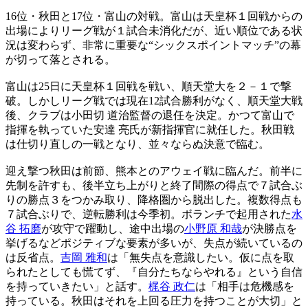
16位・秋田と17位・富山の対戦。富山は天皇杯１回戦からの
出場によりリーグ戦が１試合未消化だが、近い順位である状
況は変わらず、非常に重要な“シックスポイントマッチ”の幕
が切って落とされる。
富山は25日に天皇杯１回戦を戦い、順天堂大を２－１で撃
破。しかしリーグ戦では現在12試合勝利がなく、順天堂大戦
後、クラブは小田切 道治監督の退任を決定。かつて富山で
指揮を執っていた安達 亮氏が新指揮官に就任した。秋田戦
は仕切り直しの一戦となり、並々ならぬ決意で臨む。
迎え撃つ秋田は前節、熊本とのアウェイ戦に臨んだ。前半に
先制を許すも、後半立ち上がりと終了間際の得点で７試合ぶ
りの勝点３をつかみ取り、降格圏から脱出した。複数得点も
７試合ぶりで、逆転勝利は今季初。ボランチで起用された
水
谷 拓磨
が攻守で躍動し、途中出場の
小野原 和哉
が決勝点を
挙げるなどポジティブな要素が多いが、失点が続いているの
は反省点。
吉岡 雅和
は「無失点を意識したい。仮に点を取
られたとしても慌てず、『自分たちならやれる』という自信
を持っていきたい」と話す。
梶谷 政仁
は「相手は危機感を
持っている。秋田はそれを上回る圧力を持つことが大切」と