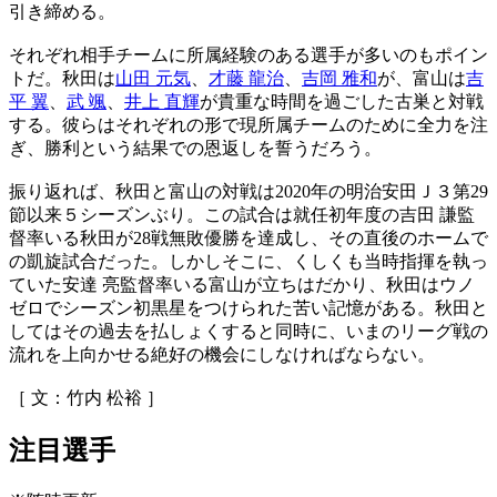
引き締める。
それぞれ相手チームに所属経験のある選手が多いのもポイン
トだ。秋田は
山田 元気
、
才藤 龍治
、
吉岡 雅和
が、富山は
吉
平 翼
、
武 颯
、
井上 直輝
が貴重な時間を過ごした古巣と対戦
する。彼らはそれぞれの形で現所属チームのために全力を注
ぎ、勝利という結果での恩返しを誓うだろう。
振り返れば、秋田と富山の対戦は2020年の明治安田Ｊ３第29
節以来５シーズンぶり。この試合は就任初年度の吉田 謙監
督率いる秋田が28戦無敗優勝を達成し、その直後のホームで
の凱旋試合だった。しかしそこに、くしくも当時指揮を執っ
ていた安達 亮監督率いる富山が立ちはだかり、秋田はウノ
ゼロでシーズン初黒星をつけられた苦い記憶がある。秋田と
してはその過去を払しょくすると同時に、いまのリーグ戦の
流れを上向かせる絶好の機会にしなければならない。
［ 文：竹内 松裕 ］
注目選手