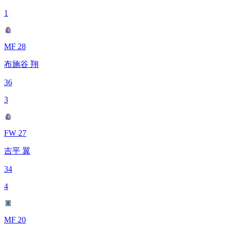
1
MF 28
布施谷 翔
36
3
FW 27
吉平 翼
34
4
MF 20