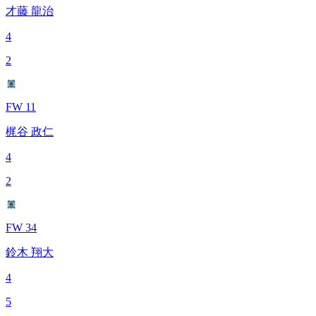
才藤 龍治
4
2
FW 11
梶谷 政仁
4
2
FW 34
鈴木 翔大
4
5