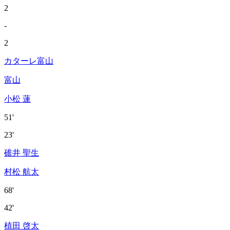
2
-
2
カターレ富山
富山
小松 蓮
51'
23'
碓井 聖生
村松 航太
68'
42'
植田 啓太