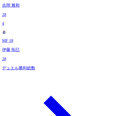
吉岡 雅和
28
4
MF 18
伊藤 拓巳
28
デュエル勝利総数