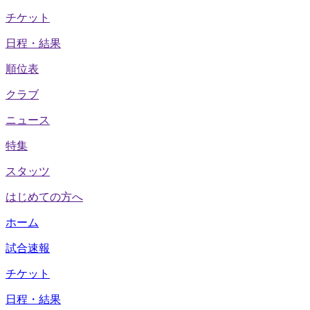
チケット
日程・結果
順位表
クラブ
ニュース
特集
スタッツ
はじめての方へ
ホーム
試合速報
チケット
日程・結果