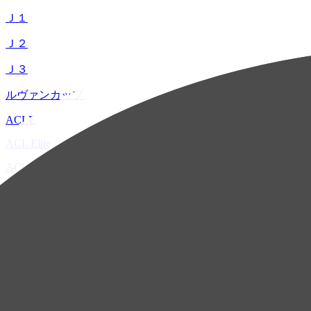
Ｊ１
Ｊ２
Ｊ３
ルヴァンカップ
ACLE
ACL Elite
ACL2
ACL Two
U-21
ホーム
試合速報