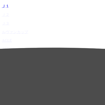
Ｊ１
Ｊ２
Ｊ３
ルヴァンカップ
ACLE
ACL Elite
ACL2
ACL Two
U-21
ホーム
試合速報